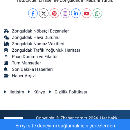
HABER’de. ZHaber ile Zonguldak’ın Nabzını Tutun.
Zonguldak Nöbetçi Eczaneler
Zonguldak Hava Durumu
Zonguldak Namaz Vakitleri
Zonguldak Trafik Yoğunluk Haritası
Puan Durumu ve Fikstür
Tüm Manşetler
Son Dakika Haberleri
Haber Arşivi
İletişim
Künye
Gizlilik Politikası
Copyright © Zhaber.com.tr 2024. Her hakkı
RSS
saklıdır.
En iyi site deneyimi sağlamak için çerezlerden