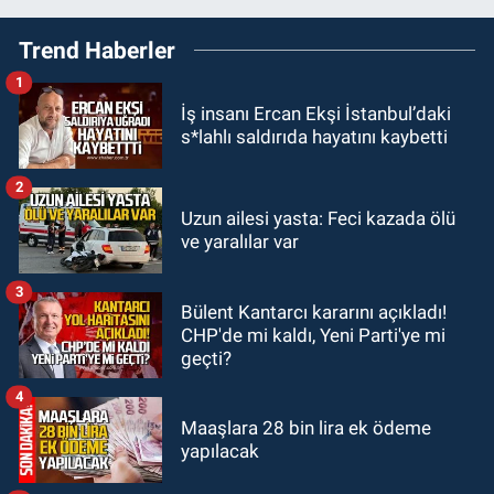
19:27
Çaycuma ırmağında görüldü:
Trend Haberler
Görenler şaşkınlık yaşadı
1
GÜNDEM
İş insanı Ercan Ekşi İstanbul’daki
19:12
TMO kabuklu fındık alım
s*lahlı saldırıda hayatını kaybetti
fiyatlarını açıkladı
2
GÜNDEM
Uzun ailesi yasta: Feci kazada ölü
18:52
Zonguldak'ta pitbul köpek
ve yaralılar var
anne ve çocuğuna saldırdı: Tedavi
altındalar
3
Bülent Kantarcı kararını açıkladı!
GÜNDEM
CHP'de mi kaldı, Yeni Parti'ye mi
18:44
Zonguldak'ta araç yayaya
geçti?
çarptı: Ağır yaralanan yaya tedavi
altına alındı
4
Maaşlara 28 bin lira ek ödeme
yapılacak