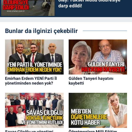
darp edildi!
Bunlar da ilginizi çekebilir
Emirhan Erdem YENİ Parti İl
Gülden Tanyeri hayatını
yönetiminden neden yok?
kaybetti
Savaş Çiloğlu ve yönetimi
Öğretmenlere Milli Eğitim