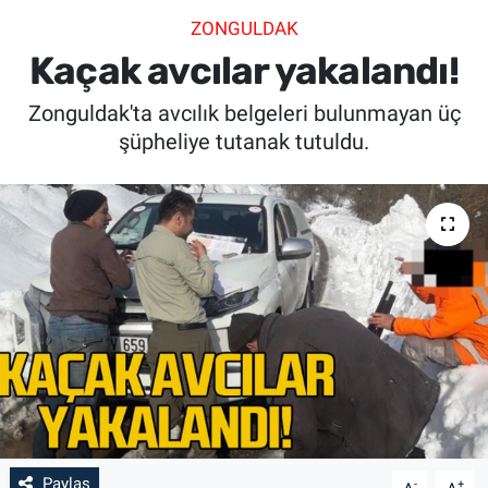
ZONGULDAK
SİYASET
Kaçak avcılar yakalandı!
SPOR
Zonguldak'ta avcılık belgeleri bulunmayan üç
şüpheliye tutanak tutuldu.
SAĞLIK
Paylaş
-
+