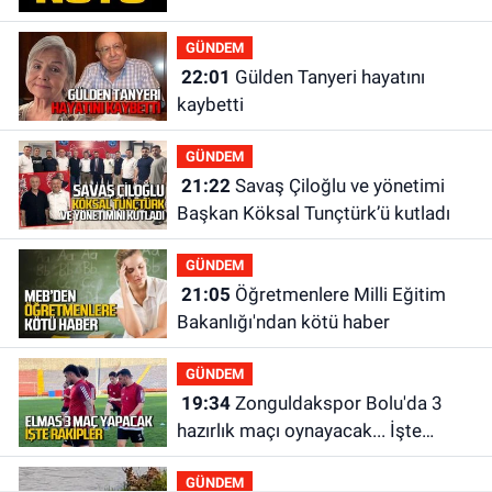
GÜNDEM
22:01
Gülden Tanyeri hayatını
kaybetti
GÜNDEM
21:22
Savaş Çiloğlu ve yönetimi
Başkan Köksal Tunçtürk’ü kutladı
GÜNDEM
21:05
Öğretmenlere Milli Eğitim
Bakanlığı'ndan kötü haber
GÜNDEM
19:34
Zonguldakspor Bolu'da 3
hazırlık maçı oynayacak... İşte
rakipler...
GÜNDEM