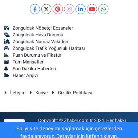
Zonguldak Nöbetçi Eczaneler
Zonguldak Hava Durumu
Zonguldak Namaz Vakitleri
Zonguldak Trafik Yoğunluk Haritası
Puan Durumu ve Fikstür
Tüm Manşetler
Son Dakika Haberleri
Haber Arşivi
İletişim
Künye
Gizlilik Politikası
Copyright © Zhaber.com.tr 2024. Her hakkı
RSS
saklıdır.
En iyi site deneyimi sağlamak için çerezlerden
faydalanıyoruz. Detaylar için lütfen tıklayın.