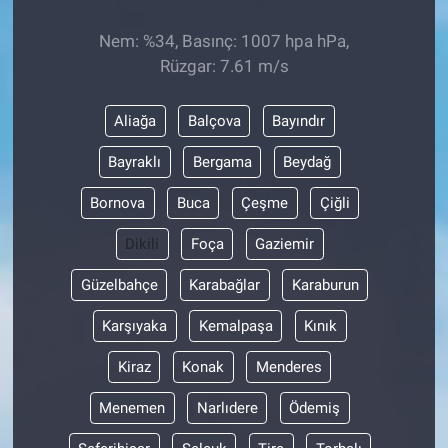
Nem: %34, Basınç: 1007 hpa hPa,
Rüzgar: 7.61 m/s
Aliağa
Balçova
Bayındır
Bayraklı
Bergama
Beydağ
Bornova
Buca
Çeşme
Çiğli
Dikili
Foça
Gaziemir
Güzelbahçe
Karabağlar
Karaburun
Karşıyaka
Kemalpaşa
Kınık
Kiraz
Konak
Menderes
Menemen
Narlıdere
Ödemiş