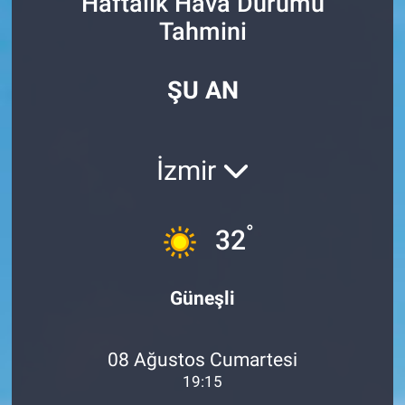
Haftalık Hava Durumu
Tahmini
SİYASET
SPOR
ŞU AN
SAĞLIK
İzmir
°
32
Güneşli
08 Ağustos Cumartesi
19:15