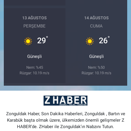
13 AĞUSTOS
14 AĞUSTOS
PERŞEMBE
CUMA
°
°
29
26
Güneşli
Güneşli
Nem: %45
Nem: %50
Rüzgar: 10.19 m/s
Rüzgar: 10.19 m/s
Zonguldak Haber, Son Dakika Haberleri, Zonguldak , Bartın ve
Karabük başta olmak üzere, ülkemizden önemli gelişmeler Z
HABER’de. ZHaber ile Zonguldak’ın Nabzını Tutun.