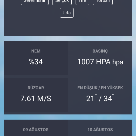
Seferihisar
Selçuk
Tire
Torbalı
Urla
NEM
BASINÇ
%34
1007 HPA
hpa
RÜZGAR
EN DÜŞÜK / EN YÜKSEK
°
°
7.61 M/S
21
/ 34
09 AĞUSTOS
10 AĞUSTOS