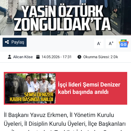
Paylaş
-
+
A
A
Alican Köse
14.05.2026 - 17:31
Okunma Süresi: 2 Dk
İşçi lideri Şemsi Denizer
kabri başında anıldı
İl Başkanı Yavuz Erkmen, İl Yönetim Kurulu
Üyeleri, İl Disiplin Kurulu Üyeleri, İlçe Başkanları