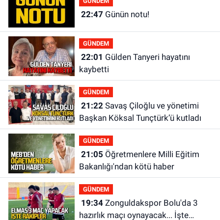
GÜNDEM
22:47
Günün notu!
GÜNDEM
22:01
Gülden Tanyeri hayatını
kaybetti
GÜNDEM
21:22
Savaş Çiloğlu ve yönetimi
Başkan Köksal Tunçtürk’ü kutladı
GÜNDEM
21:05
Öğretmenlere Milli Eğitim
Bakanlığı'ndan kötü haber
GÜNDEM
19:34
Zonguldakspor Bolu'da 3
hazırlık maçı oynayacak... İşte