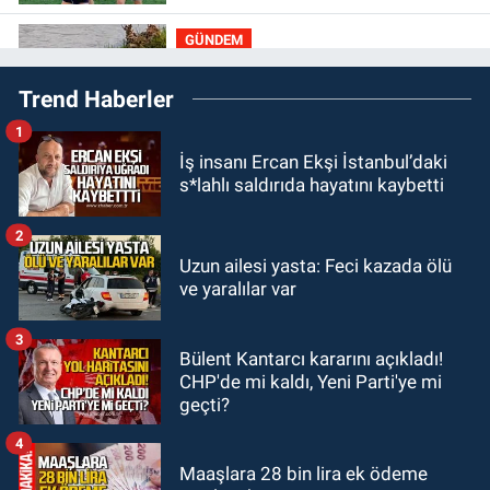
rakipler...
GÜNDEM
19:27
Çaycuma ırmağında görüldü:
Trend Haberler
Görenler şaşkınlık yaşadı
1
GÜNDEM
İş insanı Ercan Ekşi İstanbul’daki
19:12
TMO kabuklu fındık alım
s*lahlı saldırıda hayatını kaybetti
fiyatlarını açıkladı
2
GÜNDEM
Uzun ailesi yasta: Feci kazada ölü
18:52
Zonguldak'ta pitbul köpek
ve yaralılar var
anne ve çocuğuna saldırdı: Tedavi
altındalar
3
Bülent Kantarcı kararını açıkladı!
GÜNDEM
CHP'de mi kaldı, Yeni Parti'ye mi
18:44
Zonguldak'ta araç yayaya
geçti?
çarptı: Ağır yaralanan yaya tedavi
altına alındı
4
Maaşlara 28 bin lira ek ödeme