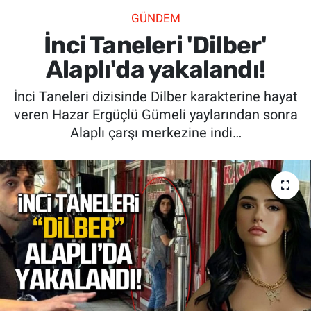
GÜNDEM
SİYASET
İnci Taneleri 'Dilber'
SPOR
Alaplı'da yakalandı!
İnci Taneleri dizisinde Dilber karakterine hayat
SAĞLIK
veren Hazar Ergüçlü Gümeli yaylarından sonra
Alaplı çarşı merkezine indi…