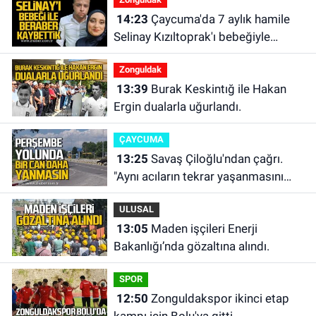
14:23
Çaycuma'da 7 aylık hamile
Selinay Kızıltoprak'ı bebeğiyle
beraber kaybettik.
Zonguldak
13:39
Burak Keskintığ ile Hakan
Ergin dualarla uğurlandı.
ÇAYCUMA
13:25
Savaş Çiloğlu'ndan çağrı.
"Aynı acıların tekrar yaşanmasını
istemiyoruz”
ULUSAL
13:05
Maden işçileri Enerji
Bakanlığı’nda gözaltına alındı.
SPOR
12:50
Zonguldakspor ikinci etap