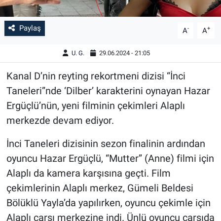
Paylaş
-
+
A
A
U. G.
29.06.2024 - 21:05
Kanal D’nin reyting rekortmeni dizisi “İnci
Taneleri”nde ‘Dilber’ karakterini oynayan Hazar
Ergüçlü’nün, yeni filminin çekimleri Alaplı
merkezde devam ediyor.
İnci Taneleri dizisinin sezon finalinin ardından
oyuncu Hazar Ergüçlü, “Mutter” (Anne) filmi için
Alaplı da kamera karşısına geçti. Film
çekimlerinin Alaplı merkez, Gümeli Beldesi
Bölüklü Yayla’da yapılırken, oyuncu çekimle için
Alaplı çarşı merkezine indi. Ünlü oyuncu çarşıda