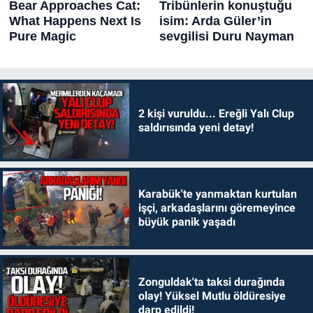
2 kişi vuruldu... Ereğli Yalı Clup
saldırısında yeni detay!
Karabük'te yanmaktan kurtulan
işçi, arkadaşlarını göremeyince
büyük panik yaşadı
Zonguldak'ta taksi durağında
olay! Yüksel Mutlu öldüresiye
darp edildi!