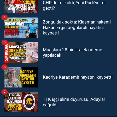
CHP'de mi kaldı, Yeni Parti'ye mi
09:57
Çaycuma Belediyesi
geçti?
personel alacak.
4
Zonguldak şokta: Klasman hakemi
Hakan Ergin boğularak hayatını
kaybetti
5
Maaşlara 28 bin lira ek ödeme
yapılacak
6
Kadriye Karademir hayatını kaybetti
7
TTK işçi alımı duyurusu. Adaylar
çağrıldı