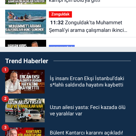
kampı için Bolu'ya gitti
Zonguldak
11:32
Zonguldak'ta Muhammet
Şemali'yi arama çalışmaları ikinci
gününde.
KDZ EREĞLİ
10:34
Hakan Kiriş hayatını kaybetti.
Trend Haberler
1
Zonguldak
İş insanı Ercan Ekşi İstanbul’daki
10:26
Yücel Optik'ten
s*lahlı saldırıda hayatını kaybetti
kaçırılmayacak indirim fırsatı.
2
Zonguldak
Uzun ailesi yasta: Feci kazada ölü
10:03
Kartal Kardeşlerin İşçilikten
ve yaralılar var
Üreticiliğe Uzanan Başarı Hikâyesi
3
Bülent Kantarcı kararını açıkladı!
ÇAYCUMA