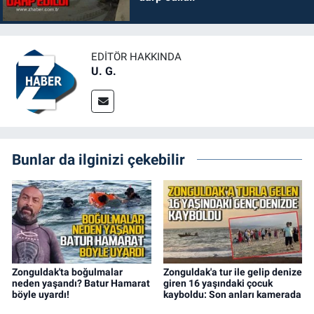
EDITÖR HAKKINDA
U. G.
Bunlar da ilginizi çekebilir
Zonguldak'ta boğulmalar
Zonguldak'a tur ile gelip denize
neden yaşandı? Batur Hamarat
giren 16 yaşındaki çocuk
böyle uyardı!
kayboldu: Son anları kamerada