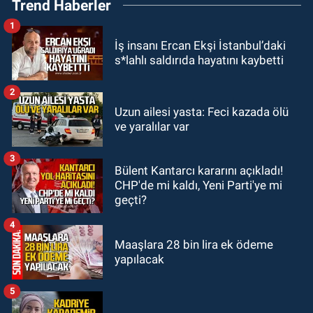
Trend Haberler
fiyatlarını açıkladı
1
GÜNDEM
İş insanı Ercan Ekşi İstanbul’daki
18:52
Zonguldak'ta pitbul köpek
s*lahlı saldırıda hayatını kaybetti
anne ve çocuğuna saldırdı: Tedavi
altındalar
2
GÜNDEM
Uzun ailesi yasta: Feci kazada ölü
18:44
Zonguldak'ta araç yayaya
ve yaralılar var
çarptı: Ağır yaralanan yaya tedavi
altına alındı
3
Bülent Kantarcı kararını açıkladı!
GÜNDEM
CHP'de mi kaldı, Yeni Parti'ye mi
18:32
İşçi lideri Şemsi Denizer
geçti?
kabri başında anıldı
4
Maaşlara 28 bin lira ek ödeme
yapılacak
5