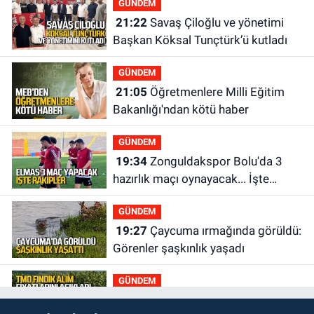
GÜNDEM
21:22
Savaş Çiloğlu ve yönetimi
Başkan Köksal Tunçtürk’ü kutladı
GÜNDEM
21:05
Öğretmenlere Milli Eğitim
Bakanlığı'ndan kötü haber
GÜNDEM
19:34
Zonguldakspor Bolu'da 3
hazırlık maçı oynayacak... İşte
rakipler...
GÜNDEM
19:27
Çaycuma ırmağında görüldü:
Görenler şaşkınlık yaşadı
GÜNDEM
19:12
TMO kabuklu fındık alım