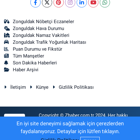
Zonguldak Nöbetçi Eczaneler
Zonguldak Hava Durumu
Zonguldak Namaz Vakitleri
Zonguldak Trafik Yoğunluk Haritası
Puan Durumu ve Fikstür
Tüm Manşetler
Son Dakika Haberleri
Haber Arşivi
İletişim
Künye
Gizlilik Politikası
Copyright © Zhaber.com.tr 2024. Her hakkı
RSS
saklıdır.
En iyi site deneyimi sağlamak için çerezlerden
faydalanıyoruz. Detaylar için lütfen tıklayın.