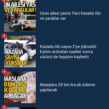
etkinliğe ev sahipliği yaptı
Uzun ailesi yasta: Feci kazada ölü
GÜNDEM
ve yaralılar var
22:11
9 yaşındaki Burak Keskintığ
için acil Trombosit Arh (+) kana
ihtiyaç var
3
Kazada ölü sayısı 2’ye yükseldi:
Eşinin ardından saatler sonra
sürücü de hayatını kaybetti
4
Maaşlara 28 bin lira ek ödeme
yapılacak
5