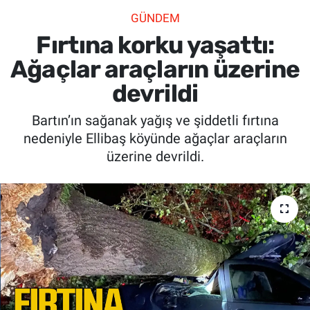
GÜNDEM
SİYASET
Fırtına korku yaşattı:
SPOR
Ağaçlar araçların üzerine
devrildi
SAĞLIK
Bartın’ın sağanak yağış ve şiddetli fırtına
nedeniyle Ellibaş köyünde ağaçlar araçların
üzerine devrildi.