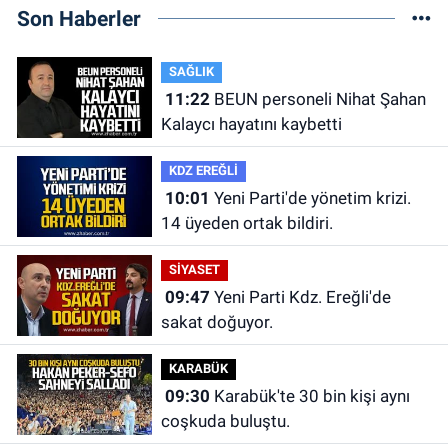
Son Haberler
SAĞLIK
11:22
BEUN personeli Nihat Şahan
Kalaycı hayatını kaybetti
KDZ EREĞLİ
10:01
Yeni Parti'de yönetim krizi.
14 üyeden ortak bildiri.
SİYASET
09:47
Yeni Parti Kdz. Ereğli'de
sakat doğuyor.
KARABÜK
09:30
Karabük'te 30 bin kişi aynı
coşkuda buluştu.