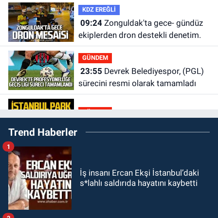
KDZ EREĞLİ
09:24
Zonguldak'ta gece- gündüz
ekiplerden dron destekli denetim.
GÜNDEM
23:55
Devrek Belediyespor, (PGL)
sürecini resmi olarak tamamladı
GÜNDEM
23:19
İstanbul Park satışta!
Trend Haberler
1
GÜNDEM
23:05
Kozlu Belediyespor'dan
İş insanı Ercan Ekşi İstanbul’daki
3.Lig'e transfer oldu
s*lahlı saldırıda hayatını kaybetti
GÜNDEM
22:33
Zonguldak TSO önemli
2