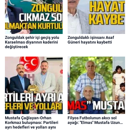
Zonguldak şehir içi geçiş yolu
Zonguldaklı işinsanı Asaf
Karaelmas diyarının kaderini
Güneri hayatını kaybetti
değiştirecek
Mustafa Çağlayan-Orhan
Filyos Futbolunun akıcı sol
Korkmaz buluşması: Partileri
ayağı: ''Elmas'' Mustafa Uzun…
ayrı hedefleri ve yolları aynı