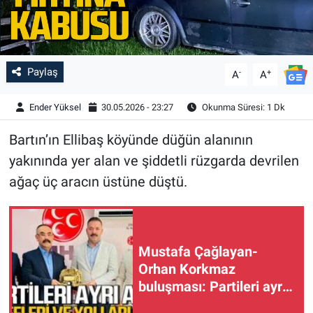
Paylaş
-
+
A
A
Ender Yüksel
30.05.2026 - 23:27
Okunma Süresi: 1 Dk
Bartın’ın Ellibaş köyünde düğün alanının
yakınında yer alan ve şiddetli rüzgarda devrilen
ağaç üç aracın üstüne düştü.
Mustafa Çağlayan-
Orhan Korkmaz
buluşması: Partileri ayrı
hedefleri ve yolları aynı