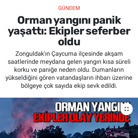
GÜNDEM
SİYASET
Orman yangını panik
SPOR
yaşattı: Ekipler seferber
oldu
SAĞLIK
Zonguldak'ın Çaycuma ilçesinde akşam
saatlerinde meydana gelen yangın kısa süreli
korku ve paniğe neden oldu. Dumanların
yükseldiğini gören vatandaşların ihbarı üzerine
bölgeye çok sayıda ekip sevk edildi.