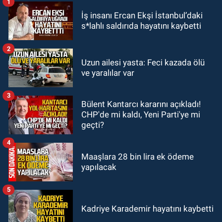
1
MAGAZİN
İş insanı Ercan Ekşi İstanbul’daki
12:45
Ülkü Hilal Çiftçi’nin ailesinde
s*lahlı saldırıda hayatını kaybetti
yeni kriz. “Kızımın parasını
çapkınlıkta yiyor”
2
Zonguldak
Uzun ailesi yasta: Feci kazada ölü
12:15
Çaycuma'da otomobil
ve yaralılar var
durağa çarpıp takla attı. Sürücü
alevlerin arasından kurtarıldı.
3
Bülent Kantarcı kararını açıkladı!
SPOR
CHP'de mi kaldı, Yeni Parti'ye mi
11:49
Kdz. Ereğli Belediyespor'da
geçti?
kulübün başına kim geçecek?
4
Maaşlara 28 bin lira ek ödeme
yapılacak
5
Kadriye Karademir hayatını kaybetti