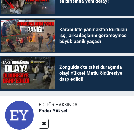
saldırısında yeni detay!
Karabük'te yanmaktan kurtulan
işçi, arkadaşlarını göremeyince
büyük panik yaşadı
Zonguldak'ta taksi durağında
olay! Yüksel Mutlu öldüresiye
darp edildi!
EDITÖR HAKKINDA
Ender Yüksel