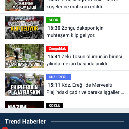
köşelerine mahkum edildi
SPOR
16:30
Zonguldakspor için
muhteşem klip geliyor.
Zonguldak
15:41
Zeki Tosun ölümünün birinci
yılında mezarı başında anıldı.
KDZ EREĞLİ
15:11
Kdz. Ereğli'de Mervealtı
Plajı’ndaki çadır ve baraka işgalleri
kaldırıldı.
KOZLU
14:31
Kozlu'da Nazım Zararcı
Trend Haberler
evinde ölü bulundu.