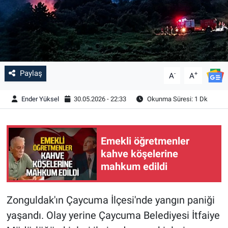
Paylaş
-
+
A
A
Ender Yüksel
30.05.2026 - 22:33
Okunma Süresi: 1 Dk
Emekli öğretmenler
kahve köşelerine
mahkum edildi
Zonguldak'ın Çaycuma İlçesi'nde yangın paniği
yaşandı. Olay yerine Çaycuma Belediyesi İtfaiye