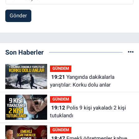
Gönder
Son Haberler
GÜNDEM
19:21
Yangında dakikalarla
yarıştılar: Korku dolu anlar
GÜNDEM
19:12
Polis 9 kişi yakaladı 2 kişi
tutuklandı
GÜNDEM
18:47
Emekli öğretmenler kahve