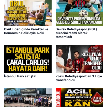
Okul Liderliğinde Karakter ve
Devrek Belediyespor, (PGL)
Donanımın Belirleyici Rolü
sürecini resmi olarak
tamamladı
İstanbul Park satışta!
Kozlu Belediyespor'dan 3.Lig'e
transfer oldu