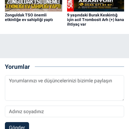
Zonguldak TSO önemli
9 yaşındaki Burak Keskintığ
etkinliğe ev sahipliği yaptı
için acil Trombosit Arh (+) kana
ihtiyaç var
Yorumlar
Gönder