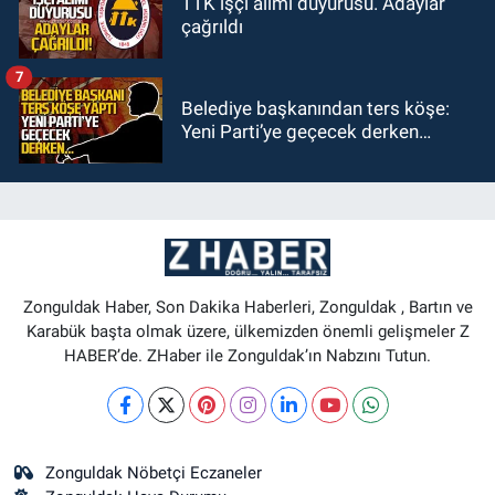
TTK işçi alımı duyurusu. Adaylar
çağrıldı
7
Belediye başkanından ters köşe:
Yeni Parti’ye geçecek derken…
Zonguldak Haber, Son Dakika Haberleri, Zonguldak , Bartın ve
Karabük başta olmak üzere, ülkemizden önemli gelişmeler Z
HABER’de. ZHaber ile Zonguldak’ın Nabzını Tutun.
Zonguldak Nöbetçi Eczaneler