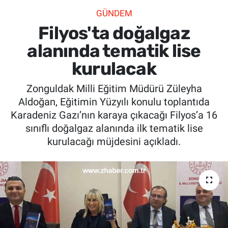
GÜNDEM
SİYASET
Filyos'ta doğalgaz
SPOR
alanında tematik lise
kurulacak
SAĞLIK
Zonguldak Milli Eğitim Müdürü Züleyha
Aldoğan, Eğitimin Yüzyılı konulu toplantıda
Karadeniz Gazı’nın karaya çıkacağı Filyos’a 16
sınıflı doğalgaz alanında ilk tematik lise
kurulacağı müjdesini açıkladı.