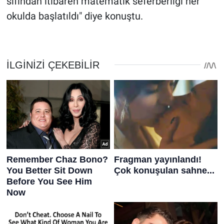
sıfından itibaren matematik seferberliği her
okulda başlatıldı" diye konuştu.