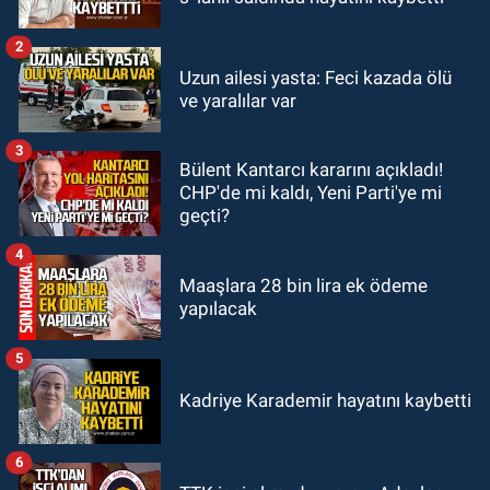
yarışması ertelendi
2
GÜNDEM
Uzun ailesi yasta: Feci kazada ölü
10:55
İşçi servisi kaza yaptı...
ve yaralılar var
Yaralıların durumu ağır
3
Bülent Kantarcı kararını açıkladı!
GÜNDEM
CHP'de mi kaldı, Yeni Parti'ye mi
10:06
“Drakula” alarmı! Zonguldak,
geçti?
Bartın ve Düzce tehdit altında
4
Maaşlara 28 bin lira ek ödeme
yapılacak
5
Kadriye Karademir hayatını kaybetti
6