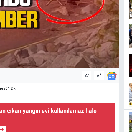
-
+
A
A
esi: 1 Dk
ndan çıkan yangın evi kullanılamaz hale