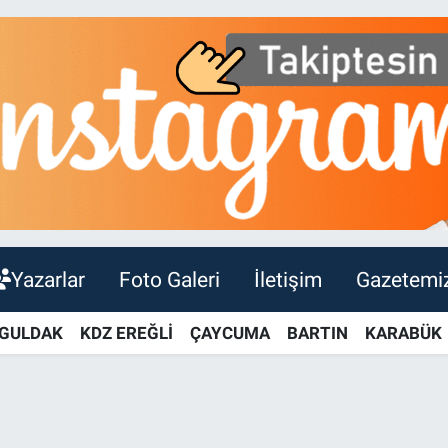
Yazarlar
Foto Galeri
İletişim
Gazetemi
GULDAK
KDZ EREĞLİ
ÇAYCUMA
BARTIN
KARABÜK