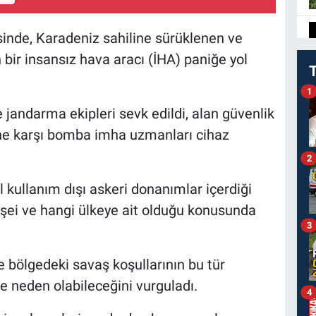
sinde, Karadeniz sahiline sürüklenen ve
 bir insansız hava aracı (İHA) paniğe yol
1
 jandarma ekipleri sevk edildi, alan güvenlik
line karşı bomba imha uzmanları cihaz
2
l kullanım dışı askeri donanımlar içerdiği
nşei ve hangi ülkeye ait olduğu konusunda
3
e bölgedeki savaş koşullarının bu tür
e neden olabileceğini vurguladı.
4