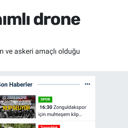
nımlı drone
en ve askeri amaçlı olduğu
Son Haberler
SPOR
16:30
Zonguldakspor
için muhteşem klip
geliyor.
Zonguldak