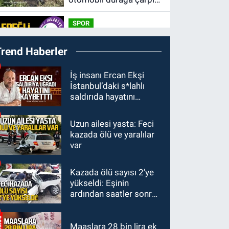
takla attı. Sürücü
SPOR
alevlerin arasından
11:49
Kdz. Ereğli
kurtarıldı.
Trend Haberler
Belediyespor'da
kulübün başına kim
KARABÜK
İş insanı Ercan Ekşi
geçecek?
İstanbul’daki s*lahlı
11:45
Karabük'te
saldırıda hayatını
oğluna mesaj attığını
kaybetti
iddia ettiği genci darp
Uzun ailesi yasta: Feci
ULUSAL
etti.
kazada ölü ve yaralılar
10:14
Polis Akademisi
var
Başkanlığı 3 bin 250
polis öğrencisi alacak.
Kazada ölü sayısı 2’ye
GÜNDEM
yükseldi: Eşinin
00:22
Emirhan Erdem
ardından saatler sonra
YENİ Parti İl
sürücü de hayatını
yönetiminden neden
kaybetti
yok?
Maaşlara 28 bin lira ek