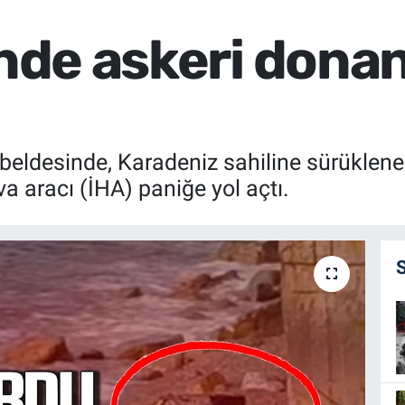
inde askeri dona
 beldesinde, Karadeniz sahiline sürüklen
va aracı (İHA) paniğe yol açtı.