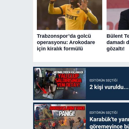
EDITÖRÜN SEÇTIĞI
2 kişi vuruldu..
EDITÖRÜN SEÇTIĞI
Karabük'te yanm
göremeyince bü