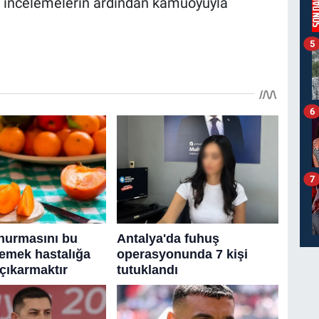
k incelemelerin ardından kamuoyuyla
5
6
7