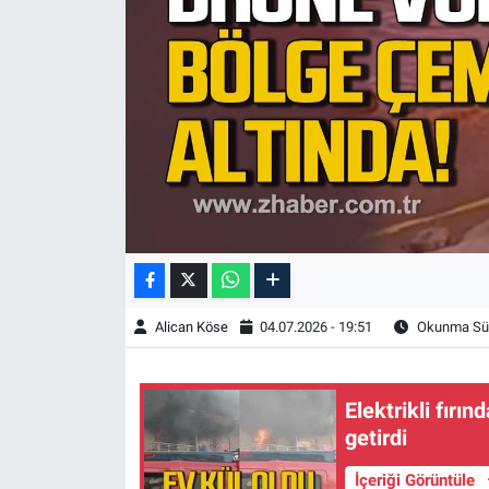
Alican Köse
04.07.2026 - 19:51
Okunma Sür
Elektrikli fırı
getirdi
İçeriği Görüntüle