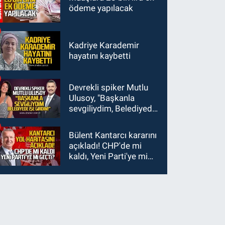
ödeme yapılacak
Kadriye Karademir
hayatını kaybetti
Devrekli spiker Mutlu
Ulusoy, "Başkanla
sevgiliydim, Belediyede
işe girdim"
Bülent Kantarcı kararını
açıkladı! CHP'de mi
kaldı, Yeni Parti'ye mi
geçti?