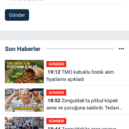
Gönder
Son Haberler
GÜNDEM
19:12
TMO kabuklu fındık alım
fiyatlarını açıkladı
GÜNDEM
18:52
Zonguldak'ta pitbul köpek
anne ve çocuğuna saldırdı: Tedavi
altındalar
GÜNDEM
18:44
Zonguldak'ta araç yayaya