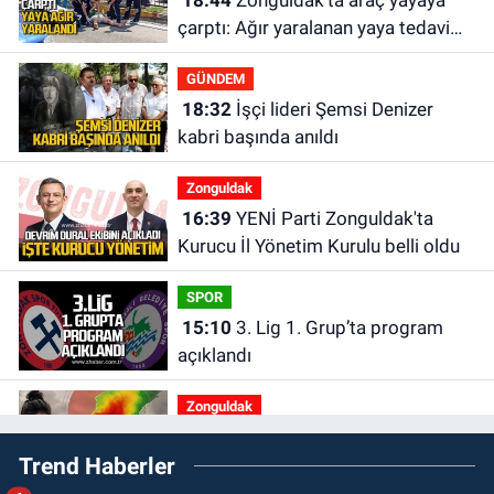
çarptı: Ağır yaralanan yaya tedavi
altına alındı
GÜNDEM
18:32
İşçi lideri Şemsi Denizer
kabri başında anıldı
Zonguldak
16:39
YENİ Parti Zonguldak'ta
Kurucu İl Yönetim Kurulu belli oldu
SPOR
15:10
3. Lig 1. Grup’ta program
açıklandı
Zonguldak
14:44
Zonguldak nefes alamıyor.
Trend Haberler
Hava kalitesi tehlikeli seviyede.