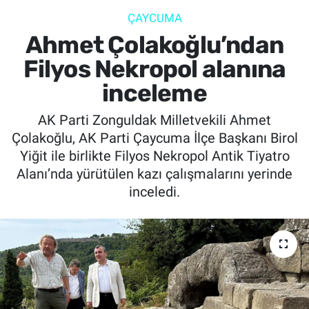
ÇAYCUMA
SİYASET
Ahmet Çolakoğlu’ndan
SPOR
Filyos Nekropol alanına
inceleme
SAĞLIK
AK Parti Zonguldak Milletvekili Ahmet
Çolakoğlu, AK Parti Çaycuma İlçe Başkanı Birol
Yiğit ile birlikte Filyos Nekropol Antik Tiyatro
Alanı’nda yürütülen kazı çalışmalarını yerinde
inceledi.