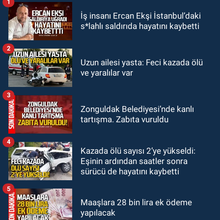
1
KARABÜK
İş insanı Ercan Ekşi İstanbul’daki
13:26
Karabük milletvekilleri
s*lahlı saldırıda hayatını kaybetti
bastırdı. Cumhurbaşkanı Erdoğan
talimat verdi
2
Zonguldak
Uzun ailesi yasta: Feci kazada ölü
12:56
Saffet Bozkurt'tan Bakan
ve yaralılar var
Yusuf Tekin’e ziyaret
3
SPOR
Zonguldak Belediyesi’nde kanlı
12:49
Ultraselmas’tan İl Emniyet
tartışma. Zabıta vuruldu
Müdürü Sinan Ergen’e ziyaret.
4
Kazada ölü sayısı 2’ye yükseldi:
Eşinin ardından saatler sonra
sürücü de hayatını kaybetti
5
Maaşlara 28 bin lira ek ödeme
yapılacak