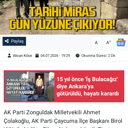
Paylaş
-
+
A
A
Alican Köse
04.07.2026 - 19:29
Okunma Süresi: 2 Dk
15 yıl önce 'İş Bulacağız'
diye Ankara'ya
götürüldü, hayatı karardı
AK Parti Zonguldak Milletvekili Ahmet
Çolakoğlu, AK Parti Çaycuma İlçe Başkanı Birol