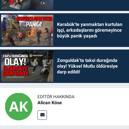
Karabük'te yanmaktan kurtulan
işçi, arkadaşlarını göremeyince
büyük panik yaşadı
Zonguldak'ta taksi durağında
olay! Yüksel Mutlu öldüresiye
darp edildi!
EDITÖR HAKKINDA
Alican Köse