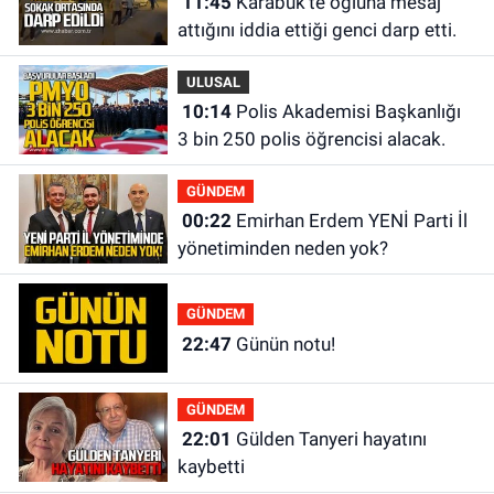
11:45
Karabük'te oğluna mesaj
attığını iddia ettiği genci darp etti.
ULUSAL
10:14
Polis Akademisi Başkanlığı
3 bin 250 polis öğrencisi alacak.
GÜNDEM
00:22
Emirhan Erdem YENİ Parti İl
yönetiminden neden yok?
GÜNDEM
22:47
Günün notu!
GÜNDEM
22:01
Gülden Tanyeri hayatını
kaybetti