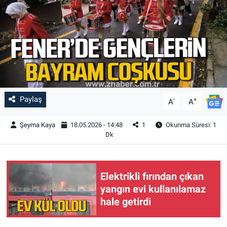
Paylaş
-
+
A
A
Şeyma Kaya
18.05.2026 - 14:48
1
Okunma Süresi: 1
Dk
Elektrikli fırından çıkan
yangın evi kullanılamaz
hale getirdi