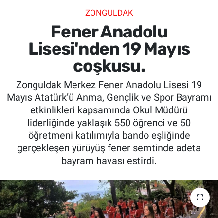
ZONGULDAK
SİYASET
Fener Anadolu
SPOR
Lisesi'nden 19 Mayıs
coşkusu.
SAĞLIK
Zonguldak Merkez Fener Anadolu Lisesi 19
Mayıs Atatürk’ü Anma, Gençlik ve Spor Bayramı
etkinlikleri kapsamında Okul Müdürü
liderliğinde yaklaşık 550 öğrenci ve 50
öğretmeni katılımıyla bando eşliğinde
gerçekleşen yürüyüş fener semtinde adeta
bayram havası estirdi.