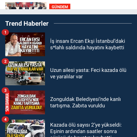
GÜNDEM
21:22
Savaş Çiloğlu ve yönetimi
Trend Haberler
Başkan Köksal Tunçtürk’ü kutladı
1
GÜNDEM
İş insanı Ercan Ekşi İstanbul’daki
21:05
Öğretmenlere Milli Eğitim
s*lahlı saldırıda hayatını kaybetti
Bakanlığı'ndan kötü haber
2
GÜNDEM
Uzun ailesi yasta: Feci kazada ölü
19:34
Zonguldakspor Bolu'da 3
ve yaralılar var
hazırlık maçı oynayacak... İşte
rakipler...
3
GÜNDEM
Zonguldak Belediyesi’nde kanlı
19:27
Çaycuma ırmağında görüldü:
tartışma. Zabıta vuruldu
Görenler şaşkınlık yaşadı
4
Kazada ölü sayısı 2’ye yükseldi:
Eşinin ardından saatler sonra