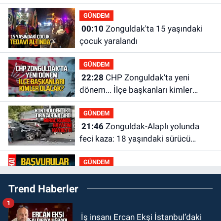
yapılanmaları şekillendiriyor
GÜNDEM
00:10
Zonguldak'ta 15 yaşındaki
çocuk yaralandı
GÜNDEM
22:28
CHP Zonguldak’ta yeni
dönem... İlçe başkanları kimler
olacak?
GÜNDEM
21:46
Zonguldak-Alaplı yolunda
feci kaza: 18 yaşındaki sürücü
hayatını kaybetti
GÜNDEM
21:29
Başvurular başladı: 3 bin
Trend Haberler
250 kişi alınacak
1
GÜNDEM
İş insanı Ercan Ekşi İstanbul’daki