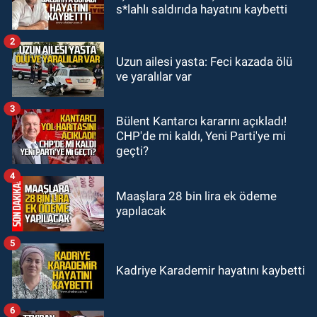
19:56
Otomobille çarpışan
s*lahlı saldırıda hayatını kaybetti
bisikletli ağır yaralandı
2
GÜNDEM
Uzun ailesi yasta: Feci kazada ölü
19:46
Cumhurbaşkanı Erdoğan’ın
ve yaralılar var
fotoğrafını söküp indirdi
3
Bülent Kantarcı kararını açıkladı!
GÜNDEM
CHP'de mi kaldı, Yeni Parti'ye mi
18:48
Yeni başkan belli oldu:
geçti?
Kongrede dostluk mesajları
4
Maaşlara 28 bin lira ek ödeme
yapılacak
5
Kadriye Karademir hayatını kaybetti
6