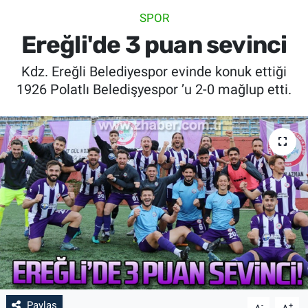
SPOR
SİYASET
Ereğli'de 3 puan sevinci
SPOR
Kdz. Ereğli Belediyespor evinde konuk ettiği
1926 Polatlı Beledişyespor ’u 2-0 mağlup etti.
SAĞLIK
Paylaş
-
+