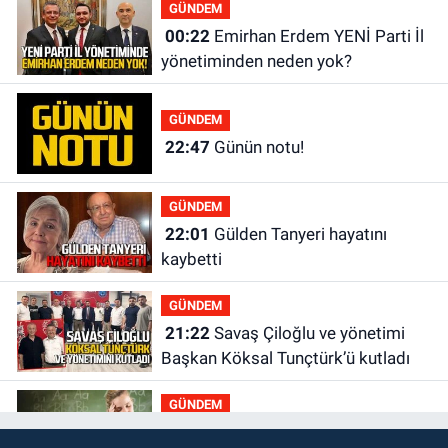
GÜNDEM
00:22
Emirhan Erdem YENİ Parti İl
yönetiminden neden yok?
GÜNDEM
22:47
Günün notu!
GÜNDEM
22:01
Gülden Tanyeri hayatını
kaybetti
GÜNDEM
21:22
Savaş Çiloğlu ve yönetimi
Başkan Köksal Tunçtürk’ü kutladı
GÜNDEM
21:05
Öğretmenlere Milli Eğitim