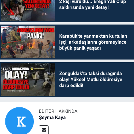
2 kişi vuruldu... Ereğli Yalı Clup
saldırısında yeni detay!
Karabük'te yanmaktan kurtulan
işçi, arkadaşlarını göremeyince
büyük panik yaşadı
Zonguldak'ta taksi durağında
olay! Yüksel Mutlu öldüresiye
darp edildi!
EDITÖR HAKKINDA
Şeyma Kaya