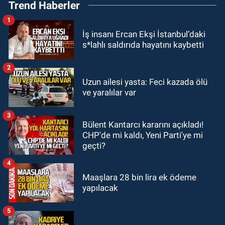
Trend Haberler
Bakanlığı'ndan kötü haber
1
GÜNDEM
İş insanı Ercan Ekşi İstanbul’daki
19:34
Zonguldakspor Bolu'da 3
s*lahlı saldırıda hayatını kaybetti
hazırlık maçı oynayacak... İşte
rakipler...
2
GÜNDEM
Uzun ailesi yasta: Feci kazada ölü
19:27
Çaycuma ırmağında görüldü:
ve yaralılar var
Görenler şaşkınlık yaşadı
3
Bülent Kantarcı kararını açıkladı!
GÜNDEM
CHP'de mi kaldı, Yeni Parti'ye mi
19:12
TMO kabuklu fındık alım
geçti?
fiyatlarını açıkladı
4
Maaşlara 28 bin lira ek ödeme
yapılacak
5