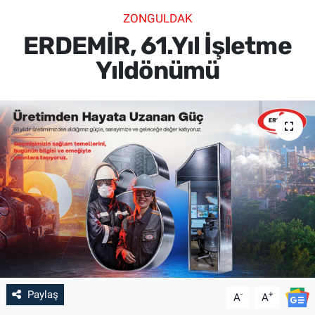
ZONGULDAK
SİYASET
ERDEMİR, 61.Yıl İşletme
SPOR
Yıldönümü
SAĞLIK
Paylaş
-
+
A
A