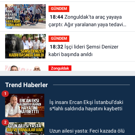
altındalar
GÜNDEM
18:44
Zonguldak'ta araç yayaya
çarptı: Ağır yaralanan yaya tedavi
altına alındı
GÜNDEM
18:32
İşçi lideri Şemsi Denizer
kabri başında anıldı
Zonguldak
16:39
YENİ Parti Zonguldak'ta
Trend Haberler
Kurucu İl Yönetim Kurulu belli oldu
1
SPOR
İş insanı Ercan Ekşi İstanbul’daki
15:10
3. Lig 1. Grup’ta program
s*lahlı saldırıda hayatını kaybetti
açıklandı
2
Zonguldak
Uzun ailesi yasta: Feci kazada ölü