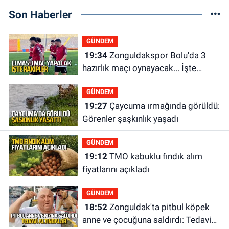
Son Haberler
GÜNDEM
19:34
Zonguldakspor Bolu'da 3
hazırlık maçı oynayacak... İşte
rakipler...
GÜNDEM
19:27
Çaycuma ırmağında görüldü:
Görenler şaşkınlık yaşadı
GÜNDEM
19:12
TMO kabuklu fındık alım
fiyatlarını açıkladı
GÜNDEM
18:52
Zonguldak'ta pitbul köpek
anne ve çocuğuna saldırdı: Tedavi