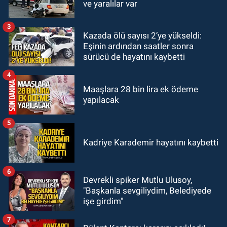
14:44
Zonguldak nefes alamıyor.
ve yaralılar var
Hava kalitesi tehlikeli seviyede.
3
Kazada ölü sayısı 2’ye yükseldi:
KARABÜK
Eşinin ardından saatler sonra
13:26
Karabük milletvekilleri
sürücü de hayatını kaybetti
bastırdı. Cumhurbaşkanı Erdoğan
talimat verdi
4
Maaşlara 28 bin lira ek ödeme
yapılacak
5
Kadriye Karademir hayatını kaybetti
6
Devrekli spiker Mutlu Ulusoy,
"Başkanla sevgiliydim, Belediyede
işe girdim"
7