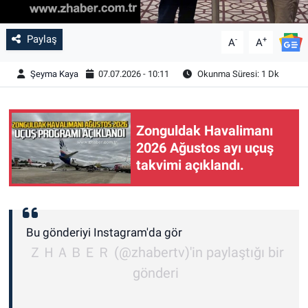
Paylaş
-
+
A
A
Şeyma Kaya
07.07.2026 - 10:11
Okunma Süresi: 1 Dk
Zonguldak Havalimanı
2026 Ağustos ayı uçuş
takvimi açıklandı.
Bu gönderiyi Instagram'da gör
ＺＨＡＢＥＲ (@zhabertv)'in paylaştığı bir
gönderi