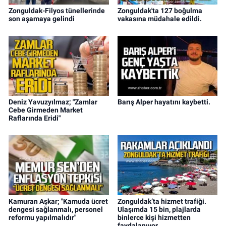
Zonguldak-Filyos tünellerinde
Zonguldak'ta 127 boğulma
son aşamaya gelindi
vakasına müdahale edildi.
Deniz Yavuzyılmaz; "Zamlar
Barış Alper hayatını kaybetti.
Cebe Girmeden Market
Raflarında Eridi"
Kamuran Aşkar; "Kamuda ücret
Zonguldak’ta hizmet trafiği.
dengesi sağlanmalı, personel
Ulaşımda 15 bin, plajlarda
reformu yapılmalıdır"
binlerce kişi hizmetten
faydalanıyor.