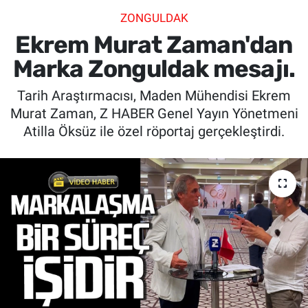
ZONGULDAK
SİYASET
Ekrem Murat Zaman'dan
SPOR
Marka Zonguldak mesajı.
Tarih Araştırmacısı, Maden Mühendisi Ekrem
SAĞLIK
Murat Zaman, Z HABER Genel Yayın Yönetmeni
Atilla Öksüz ile özel röportaj gerçekleştirdi.