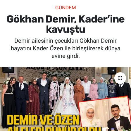
GÜNDEM
SİYASET
Gökhan Demir, Kader’ine
SPOR
kavuştu
Demir ailesinin çocukları Gökhan Demir
SAĞLIK
hayatını Kader Özen ile birleştirerek dünya
evine girdi.