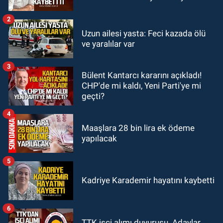
sürecini resmi olarak tamamladı
2
GÜNDEM
Uzun ailesi yasta: Feci kazada ölü
23:19
İstanbul Park satışta!
ve yaralılar var
3
GÜNDEM
Bülent Kantarcı kararını açıkladı!
23:05
Kozlu Belediyespor'dan
CHP'de mi kaldı, Yeni Parti'ye mi
3.Lig'e transfer oldu
geçti?
4
Maaşlara 28 bin lira ek ödeme
yapılacak
5
Kadriye Karademir hayatını kaybetti
6
TTK işçi alımı duyurusu. Adaylar