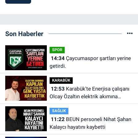
Son Haberler
SPOR
14:34
Çaycumaspor şartları yerine
getirdi.
KARABÜK
12:53
Karabük'te Enerjisa çalışanı
Olcay Özaltın elektrik akımına
kapılarak hayatını kaybetti.
SAĞLIK
11:22
BEUN personeli Nihat Şahan
Kalaycı hayatını kaybetti