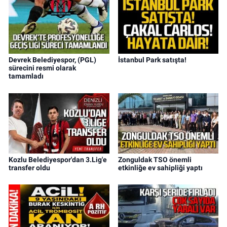
Devrek Belediyespor, (PGL)
İstanbul Park satışta!
sürecini resmi olarak
tamamladı
Kozlu Belediyespor'dan 3.Lig'e
Zonguldak TSO önemli
transfer oldu
etkinliğe ev sahipliği yaptı