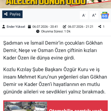
Paylaş
-
+
A
A
Ender Yüksel
06.07.2026 - 20:41
06.07.2026 - 21:21
1
Okunma Süresi: 1 Dk
Şadıman ve İsmail Demir’in çocukları Gökhan
Demir, Neşe ve Osman Özen çiftinin kızları
Kader Özen ile dünya evine girdi.
Kozlu Kızılay Şube Başkanı Özgür Kuru ve iş
insanı Mehmet Kuru’nun yeğenleri olan Gökhan
Demir ve Kader Özen’i hayatlarının en mutlu
gününde aileleri ve sevdikleri yalnız bırakmadı.