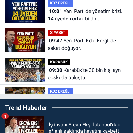
KDZ EREĞLİ
10:01
Yeni Parti'de yönetim krizi.
14 üyeden ortak bildiri.
SİYASET
09:47
Yeni Parti Kdz. Ereğli'de
sakat doğuyor.
KARABÜK
09:30
Karabük'te 30 bin kişi aynı
coşkuda buluştu.
KDZ EREĞLİ
09:24
Zonguldak'ta gece- gündüz
Trend Haberler
ekiplerden dron destekli denetim.
1
GÜNDEM
İş insanı Ercan Ekşi İstanbul’daki
23:55
Devrek Belediyespor, (PGL)
s*lahlı saldırıda hayatını kaybetti