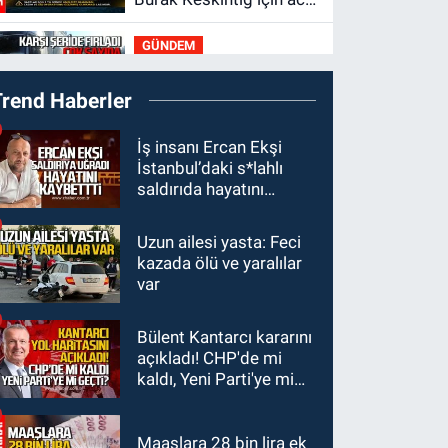
Trombosit Arh (+) kana
GÜNDEM
ihtiyaç var
21:50
Yoldan çıktı karşı
Trend Haberler
şeride fırladı: Çok
sayıda yaralı var
GÜNDEM
İş insanı Ercan Ekşi
İstanbul’daki s*lahlı
21:38
Ercüment
saldırıda hayatını
Ünal'dan acık haber
kaybetti
geldi: Ameliyata
Uzun ailesi yasta: Feci
GÜNDEM
dayanamadı
kazada ölü ve yaralılar
21:12
Yönetim kulübü
var
önce borç batağına
soktu şimdi de
Bülent Kantarcı kararını
GÜNDEM
görevden kaçtığını
açıkladı! CHP'de mi
20:56
Otomobilin
resmen açıkladı
kaldı, Yeni Parti'ye mi
çarptığı yaşlı adam
geçti?
hayatını kaybetti
Maaşlara 28 bin lira ek