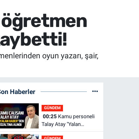
i öğretmen
aybetti!
menlerinden oyun yazarı, şair,
Son Haberler
GÜNDEM
00:25
Kamu personeli
Talay Atay "Yalan
Haber"den gözaltına
GÜNDEM