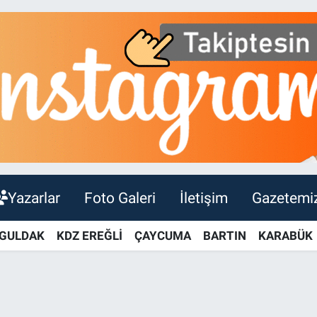
Yazarlar
Foto Galeri
İletişim
Gazetemi
GULDAK
KDZ EREĞLİ
ÇAYCUMA
BARTIN
KARABÜK