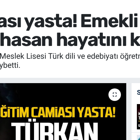
ası yasta! Emekl
hasan hayatını k
eslek Lisesi Türk dili ve edebiyatı öğret
betti.