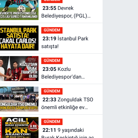
alındı
23:55
Devrek
Belediyespor, (PGL)
sürecini resmi olarak
GÜNDEM
tamamladı
23:19
İstanbul Park
satışta!
GÜNDEM
23:05
Kozlu
Belediyespor'dan
3.Lig'e transfer oldu
GÜNDEM
22:33
Zonguldak TSO
önemli etkinliğe ev
sahipliği yaptı
GÜNDEM
22:11
9 yaşındaki
Burak Keskintığ için acil