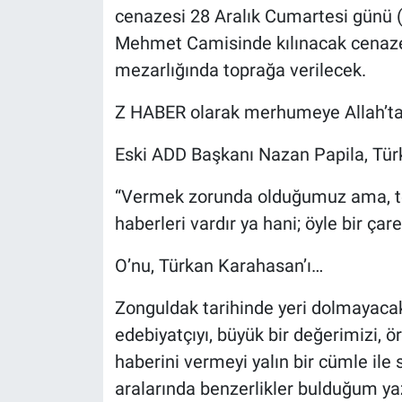
cenazesi 28 Aralık Cumartesi günü 
Mehmet Camisinde kılınacak cenaze
mezarlığında toprağa verilecek.
Z HABER olarak merhumeye Allah’tan 
Eski ADD Başkanı Nazan Papila, Türk
“Vermek zorunda olduğumuz ama, te
haberleri vardır ya hani; öyle bir çar
O’nu, Türkan Karahasan’ı…
Zonguldak tarihinde yeri dolmayacak o
edebiyatçıyı, büyük bir değerimizi, ö
haberini vermeyi yalın bir cümle ile 
aralarında benzerlikler bulduğum yaz