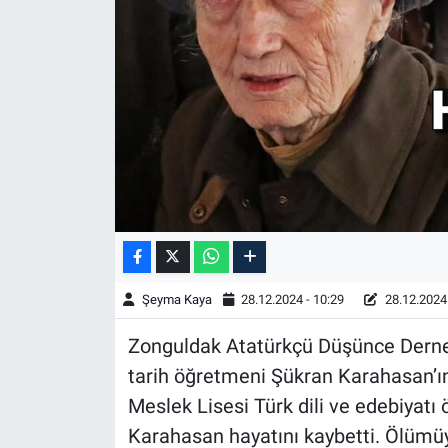
Şeyma Kaya
28.12.2024 - 10:29
28.12.2024 
Zonguldak Atatürkçü Düşünce Derne
tarih öğretmeni Şükran Karahasan’ın
Meslek Lisesi Türk dili ve edebiyatı
Karahasan hayatını kaybetti. Ölümü