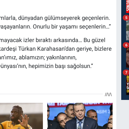
adımlarla, dünyadan gülümseyerek geçenlerin.
5
şayanların. Onurlu bir yaşamı seçenlerin…”
lmayacak izler bıraktı arkasında… Bu güzel
6
ardeşi Türkan Karahasan’dan geriye, bizlere
ımız, ablamızın; yakınlarının,
ünyası’nın, hepimizin başı sağolsun.”
7