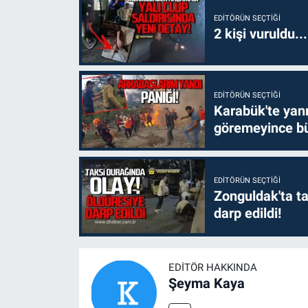
EDITÖRÜN SEÇTIĞI
2 kişi vuruldu..
EDITÖRÜN SEÇTIĞI
Karabük'te yanm
göremeyince bü
EDITÖRÜN SEÇTIĞI
Zonguldak'ta ta
darp edildi!
EDITÖR HAKKINDA
Şeyma Kaya