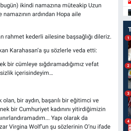
(bugün) ikindi namazına müteakip Uzun
 namazının ardından Hopa aile
rahmet kederli ailesine başsağlığı dileriz.
1
an Karahasan’a şu sözlerle veda etti:
k bir cümleye sığdıramadığımız vefat
2
esizlik içerisindeyim…
3
lan, bir aydın, başarılı bir eğitimci ve
rnek bir Cumhuriyet kadınını yitirdiğimizin
sınırlandıramadım... Yapı olarak da
4
ar Virgina Wolf’un şu sözlerinin O’nu ifade