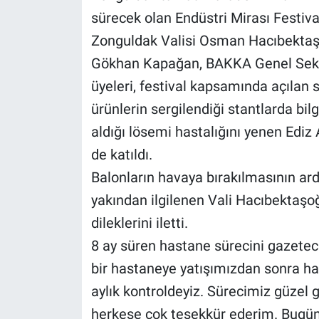
sürecek olan Endüstri Mirası Festiva
Zonguldak Valisi Osman Hacıbektaş
Gökhan Kapağan, BAKKA Genel Sekr
üyeleri, festival kapsamında açılan sta
ürünlerin sergilendiği stantlarda bil
aldığı lösemi hastalığını yenen Ediz 
de katıldı.
Balonların havaya bırakılmasının ardı
yakından ilgilenen Vali Hacıbektaşoğ
dileklerini iletti.
8 ay süren hastane sürecini gazeteci
bir hastaneye yatışımızdan sonra ha
aylık kontroldeyiz. Sürecimiz güzel 
herkese çok teşekkür ederim. Bugün