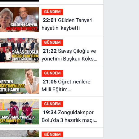
GÜNDEM
22:01
Gülden Tanyeri
hayatını kaybetti
GÜNDEM
21:22
Savaş Çiloğlu ve
yönetimi Başkan Köksal
Tunçtürk’ü kutladı
GÜNDEM
21:05
Öğretmenlere
Milli Eğitim
Bakanlığı'ndan kötü
GÜNDEM
haber
19:34
Zonguldakspor
Bolu'da 3 hazırlık maçı
oynayacak... İşte
GÜNDEM
rakipler...