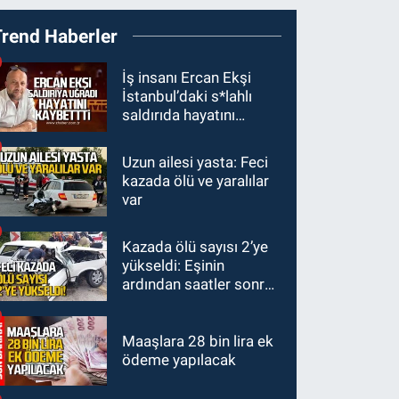
19:27
Çaycuma
Trend Haberler
ırmağında görüldü:
Görenler şaşkınlık
GÜNDEM
İş insanı Ercan Ekşi
yaşadı
İstanbul’daki s*lahlı
19:12
TMO kabuklu
saldırıda hayatını
fındık alım fiyatlarını
kaybetti
açıkladı
Uzun ailesi yasta: Feci
GÜNDEM
kazada ölü ve yaralılar
18:52
Zonguldak'ta
var
pitbul köpek anne ve
çocuğuna saldırdı:
Kazada ölü sayısı 2’ye
GÜNDEM
Tedavi altındalar
yükseldi: Eşinin
18:44
Zonguldak'ta
ardından saatler sonra
araç yayaya çarptı: Ağır
sürücü de hayatını
yaralanan yaya tedavi
kaybetti
altına alındı
Maaşlara 28 bin lira ek
ödeme yapılacak