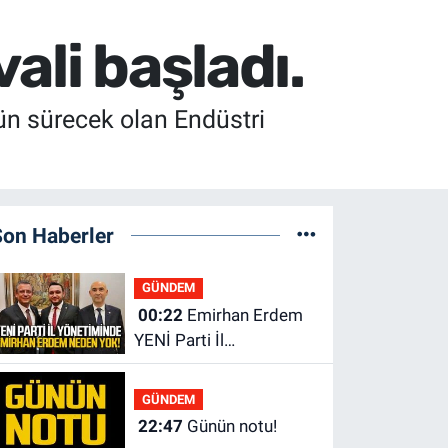
ali başladı.
ün sürecek olan Endüstri
Son Haberler
GÜNDEM
00:22
Emirhan Erdem
YENİ Parti İl
yönetiminden neden
yok?
GÜNDEM
22:47
Günün notu!