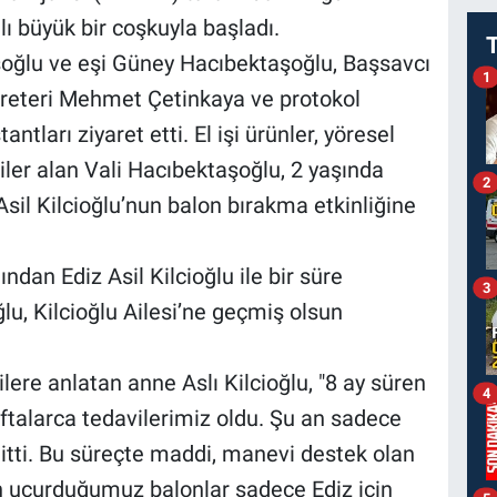
lı büyük bir coşkuyla başladı.
oğlu ve eşi Güney Hacıbektaşoğlu, Başsavcı
1
eteri Mehmet Çetinkaya ve protokol
ntları ziyaret etti. El işi ürünler, yöresel
giler alan Vali Hacıbektaşoğlu, 2 yaşında
2
Asil Kilcioğlu’nun balon bırakma etkinliğine
ndan Ediz Asil Kilcioğlu ile bir süre
3
lu, Kilcioğlu Ailesi’ne geçmiş olsun
lere anlatan anne Aslı Kilcioğlu, "8 ay süren
4
ftalarca tedavilerimiz oldu. Şu an sadece
gitti. Bu süreçte maddi, manevi destek olan
 uçurduğumuz balonlar sadece Ediz için