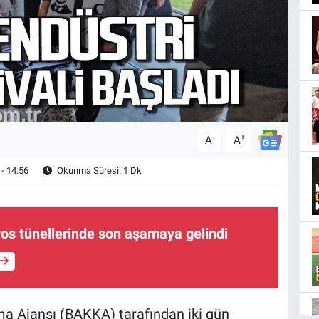
-
+
A
A
- 14:56
Okunma Süresi: 1 Dk
os tünellerinde son aşamaya gelindi
ma Ajansı (BAKKA) tarafından iki gün