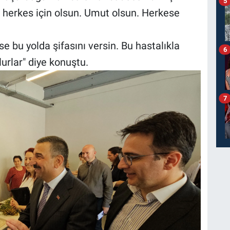
5
n herkes için olsun. Umut olsun. Herkese
 bu yolda şifasını versin. Bu hastalıkla
6
urlar" diye konuştu.
7