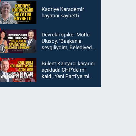
Kadriye Karademir
hayatını kaybetti
Devrekli spiker Mutlu
Ulusoy, "Başkanla
sevgiliydim, Belediyede
işe girdim"
Bülent Kantarcı kararını
açıkladı! CHP'de mi
kaldı, Yeni Parti'ye mi
geçti?