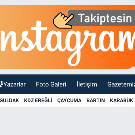
Yazarlar
Foto Galeri
İletişim
Gazetemi
GULDAK
KDZ EREĞLİ
ÇAYCUMA
BARTIN
KARABÜK