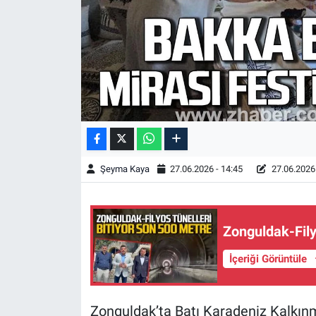
Şeyma Kaya
27.06.2026 - 14:45
27.06.2026 
Zonguldak-Fily
İçeriği Görüntüle
Zonguldak’ta Batı Karadeniz Kalkın