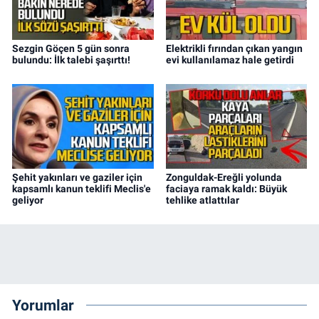
Sezgin Göçen 5 gün sonra
Elektrikli fırından çıkan yangın
bulundu: İlk talebi şaşırttı!
evi kullanılamaz hale getirdi
Şehit yakınları ve gaziler için
Zonguldak-Ereğli yolunda
kapsamlı kanun teklifi Meclis'e
faciaya ramak kaldı: Büyük
geliyor
tehlike atlattılar
Yorumlar