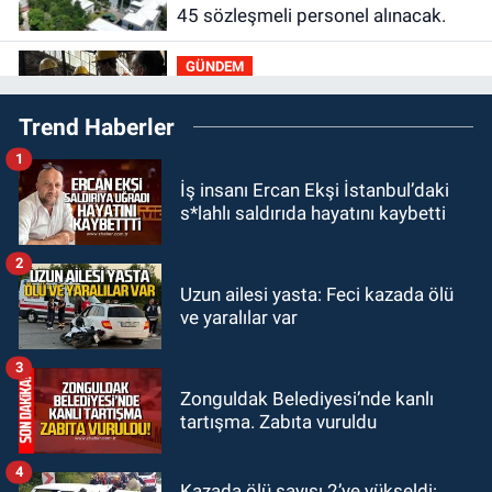
45 sözleşmeli personel alınacak.
GÜNDEM
10:00
Dışarıdakiler: Bir Zamanlar
Trend Haberler
Almanya’da’ 21 Ağustos’ta
vizyonda.
1
GÜNDEM
İş insanı Ercan Ekşi İstanbul’daki
22:57
Kim yeni kim eski!
s*lahlı saldırıda hayatını kaybetti
GÜNDEM
2
21:11
Zonguldak’ta A101
Uzun ailesi yasta: Feci kazada ölü
ve yaralılar var
müşteriden iki kez tahsilat yaptı
geri ödemiyor!
3
GÜNDEM
20:48
Zonguldaklı oyuncu Ülkü
Zonguldak Belediyesi’nde kanlı
tartışma. Zabıta vuruldu
Hilal Çiftçi'nin babasından suç
duyurusu
4
Kazada ölü sayısı 2’ye yükseldi: