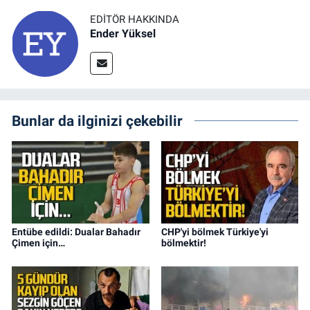
EDITÖR HAKKINDA
Ender Yüksel
Bunlar da ilginizi çekebilir
Entübe edildi: Dualar Bahadır
CHP'yi bölmek Türkiye'yi
Çimen için…
bölmektir!