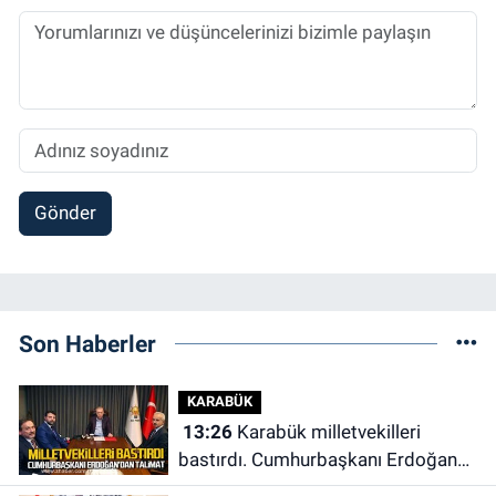
Gönder
Son Haberler
KARABÜK
13:26
Karabük milletvekilleri
bastırdı. Cumhurbaşkanı Erdoğan
talimat verdi