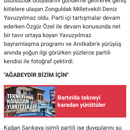
usulsüzlük dosyalarını gündeme getirerek geniş
kitlelere ulaşan Zonguldak Milletvekili Deniz
Yavuzyılmaz oldu. Parti içi tartışmalar devam
ederken Özgür Özel ile devam konusunda net
bir tavır ortaya koyan Yavuzyılmaz
bayramlaşma programı ve Anıtkabir'e yürüyüş
anında yoğun ilgi görürken yüzlerce partili
kendisi ile fotoğraf çektirdi.
"AĞABEYDİR BİZİM İÇİN"
Bartın'da tekneyi
karadan yürüttüler
Kağan Sarıkaya isimli partili ise duygularını şu