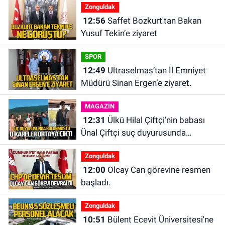
Zonguldak
12:56
Saffet Bozkurt'tan Bakan
Yusuf Tekin’e ziyaret
SPOR
12:49
Ultraselmas’tan İl Emniyet
Müdürü Sinan Ergen’e ziyaret.
MAGAZİN
12:31
Ülkü Hilal Çiftçi’nin babası
Ünal Çiftçi suç duyurusunda
bulundu. Birlikte çekilen kareler
Zonguldak
ortaya çıktı.
12:00
Olcay Can görevine resmen
başladı.
Zonguldak
10:51
Bülent Ecevit Üniversitesi'ne