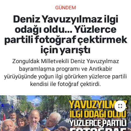
GÜNDEM
SİYASET
Deniz Yavuzyılmaz ilgi
SPOR
odağı oldu... Yüzlerce
partili fotoğraf çektirmek
SAĞLIK
için yarıştı
Zonguldak Milletvekili Deniz Yavuzyılmaz
bayramlaşma programı ve Anıtkabir
yürüyüşünde yoğun ilgi görürken yüzlerce partili
kendisi ile fotoğraf çektirdi.