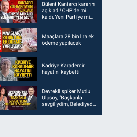
kaybetti
Bülent Kantarcı kararını
açıkladı! CHP'de mi
kaldı, Yeni Parti'ye mi
geçti?
Maaşlara 28 bin lira ek
ödeme yapılacak
Kadriye Karademir
hayatını kaybetti
Devrekli spiker Mutlu
Ulusoy, "Başkanla
sevgiliydim, Belediyede
işe girdim"