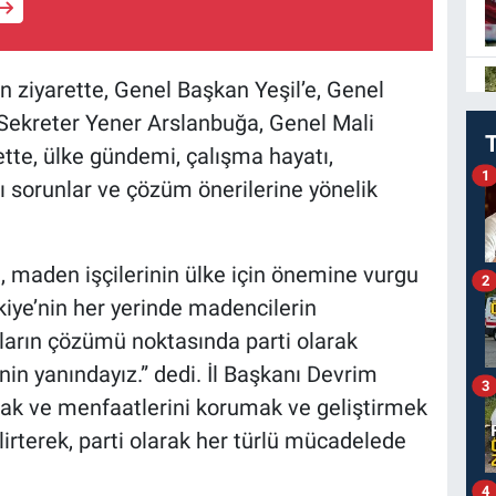
ziyarette, Genel Başkan Yeşil’e, Genel
Sekreter Yener Arslanbuğa, Genel Mali
rette, ülke gündemi, çalışma hayatı,
1
ğı sorunlar ve çözüm önerilerine yönelik
, maden işçilerinin ülke için önemine vurgu
2
kiye’nin her yerinde madencilerin
arın çözümü noktasında parti olarak
in yanındayız.” dedi. İl Başkanı Devrim
3
hak ve menfaatlerini korumak ve geliştirmek
irterek, parti olarak her türlü mücadelede
4