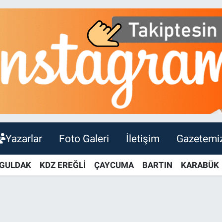
Yazarlar
Foto Galeri
İletişim
Gazetemi
GULDAK
KDZ EREĞLİ
ÇAYCUMA
BARTIN
KARABÜK