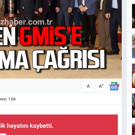
-
+
A
A
esi: 1 Dk
ik hayatını kaybetti.