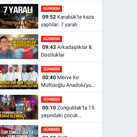
Düzce tehdit altında
GÜNDEM
09:52
Karabük'te kaza
yaptılar: 7 yaralı
GÜNDEM
09:43
Arkadaşlıklar &
Dostluklar
GÜNDEM
00:40
Merve Kır
Müftüoğlu Anadolu’yu
karış karış geziyor, yeni
GÜNDEM
yapılanmaları
00:10
Zonguldak'ta 15
şekillendiriyor
yaşındaki çocuk
yaralandı
GÜNDEM