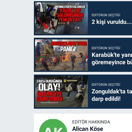
EDITÖRÜN SEÇTIĞI
2 kişi vuruldu..
EDITÖRÜN SEÇTIĞI
Karabük'te yanm
göremeyince bü
EDITÖRÜN SEÇTIĞI
Zonguldak'ta ta
darp edildi!
EDITÖR HAKKINDA
Alican Köse