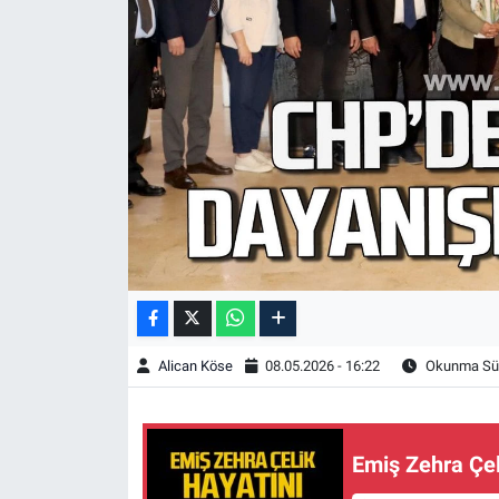
Alican Köse
08.05.2026 - 16:22
Okunma Sür
Emiş Zehra Çel