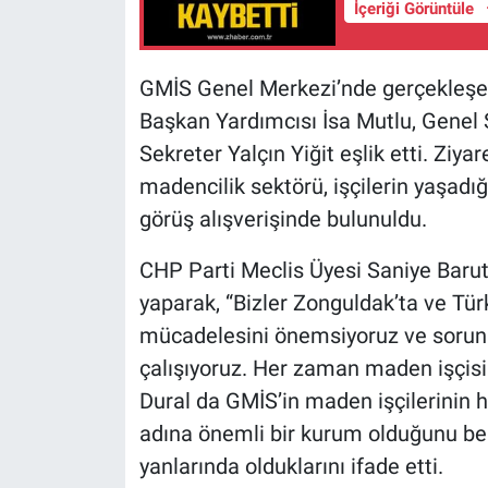
İçeriği Görüntüle
GMİS Genel Merkezi’nde gerçekleşen 
Başkan Yardımcısı İsa Mutlu, Genel 
Sekreter Yalçın Yiğit eşlik etti. Ziya
madencilik sektörü, işçilerin yaşadı
görüş alışverişinde bulunuldu.
CHP Parti Meclis Üyesi Saniye Barut
yaparak, “Bizler Zonguldak’ta ve Tür
mücadelesini önemsiyoruz ve sorunl
çalışıyoruz. Her zaman maden işçisin
Dural da GMİS’in maden işçilerinin 
adına önemli bir kurum olduğunu bel
yanlarında olduklarını ifade etti.