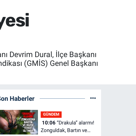
yesi
nı Devrim Dural, İlçe Başkanı
Sendikası (GMİS) Genel Başkanı
Son Haberler
GÜNDEM
10:06
“Drakula” alarmı!
Zonguldak, Bartın ve