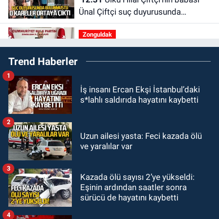
Ünal Çiftçi suç duyurusunda
bulundu. Birlikte çekilen kareler
Zonguldak
ortaya çıktı.
12:00
Olcay Can görevine resmen
Trend Haberler
başladı.
1
Zonguldak
İş insanı Ercan Ekşi İstanbul’daki
10:51
Bülent Ecevit Üniversitesi'ne
s*lahlı saldırıda hayatını kaybetti
45 sözleşmeli personel alınacak.
2
GÜNDEM
Uzun ailesi yasta: Feci kazada ölü
10:00
Dışarıdakiler: Bir Zamanlar
ve yaralılar var
Almanya’da’ 21 Ağustos’ta
vizyonda.
3
Kazada ölü sayısı 2’ye yükseldi:
GÜNDEM
Eşinin ardından saatler sonra
22:57
Kim yeni kim eski!
sürücü de hayatını kaybetti
4