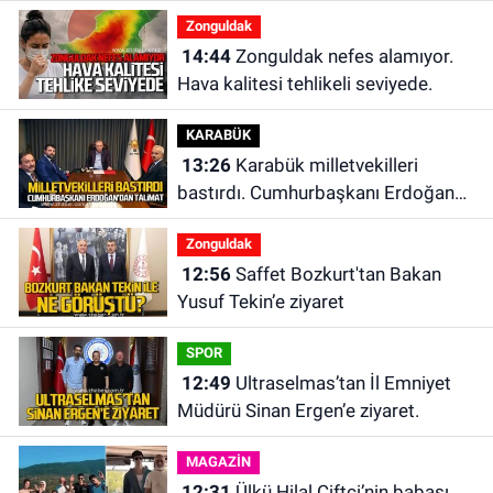
Zonguldak
14:44
Zonguldak nefes alamıyor.
Hava kalitesi tehlikeli seviyede.
KARABÜK
13:26
Karabük milletvekilleri
bastırdı. Cumhurbaşkanı Erdoğan
talimat verdi
Zonguldak
12:56
Saffet Bozkurt'tan Bakan
Yusuf Tekin’e ziyaret
SPOR
12:49
Ultraselmas’tan İl Emniyet
Müdürü Sinan Ergen’e ziyaret.
MAGAZİN
12:31
Ülkü Hilal Çiftçi’nin babası