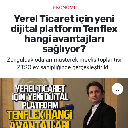
EKONOMİ
SİYASET
Yerel Ticaret için yeni
SPOR
dijital platform Tenflex
hangi avantajları
SAĞLIK
sağlıyor?
Zonguldak odaları müşterek meclis toplantısı
ZTSO ev sahipliğinde gerçekleştirildi.