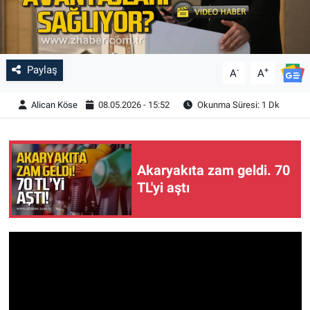
Paylaş
-
+
A
A
Alican Köse
08.05.2026 - 15:52
Okunma Süresi: 1 Dk
Akaryakıta zam geldi. 70
TL'yi aştı