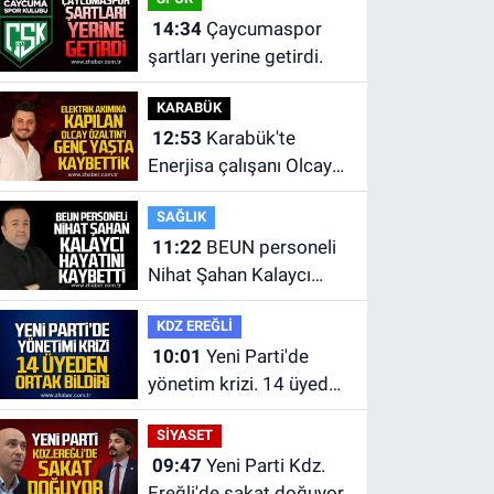
14:34
Çaycumaspor
şartları yerine getirdi.
KARABÜK
12:53
Karabük'te
Enerjisa çalışanı Olcay
Özaltın elektrik akımına
SAĞLIK
kapılarak hayatını
11:22
BEUN personeli
kaybetti.
Nihat Şahan Kalaycı
hayatını kaybetti
KDZ EREĞLİ
10:01
Yeni Parti'de
yönetim krizi. 14 üyeden
ortak bildiri.
SİYASET
09:47
Yeni Parti Kdz.
Ereğli'de sakat doğuyor.