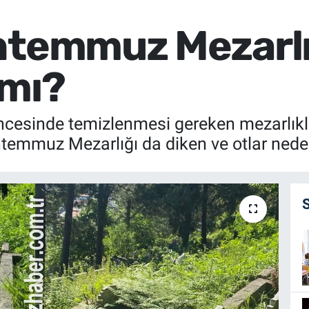
ntemmuz Mezarlı
 mı?
ncesinde temizlenmesi gereken mezarlıkl
Ontemmuz Mezarlığı da diken ve otlar ned