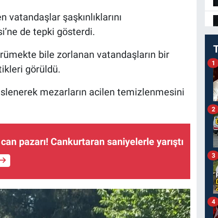
 vatandaşlar şaşkınlıklarını
’ne de tepki gösterdi.
ürümekte bile zorlanan vatandaşların bir
1
kleri görüldü.
seslenerek mezarların acilen temizlenmesini
2
 can pazarı! Cankurtaran saniyelerle yarıştı
3
4