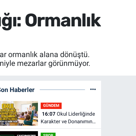
ğı: Ormanlık
ar ormanlık alana dönüştü.
eniyle mezarlar görünmüyor.
Son Haberler
GÜNDEM
16:07
Okul Liderliğinde
Karakter ve Donanımın
Belirleyici Rolü
SPOR