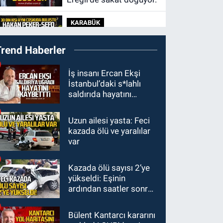
KARABÜK
09:30
Karabük'te 30
Trend Haberler
bin kişi aynı coşkuda
buluştu.
KDZ EREĞLİ
İş insanı Ercan Ekşi
İstanbul’daki s*lahlı
09:24
Zonguldak'ta
saldırıda hayatını
gece- gündüz
kaybetti
ekiplerden dron destekli
Uzun ailesi yasta: Feci
GÜNDEM
denetim.
kazada ölü ve yaralılar
23:55
Devrek
var
Belediyespor, (PGL)
sürecini resmi olarak
Kazada ölü sayısı 2’ye
GÜNDEM
tamamladı
yükseldi: Eşinin
23:19
İstanbul Park
ardından saatler sonra
satışta!
sürücü de hayatını
kaybetti
Bülent Kantarcı kararını