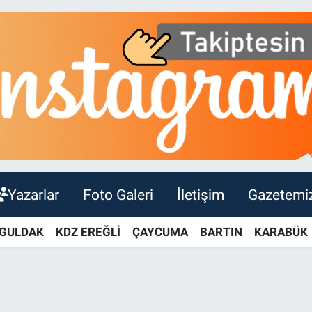
Yazarlar
Foto Galeri
İletişim
Gazetemi
GULDAK
KDZ EREĞLİ
ÇAYCUMA
BARTIN
KARABÜK