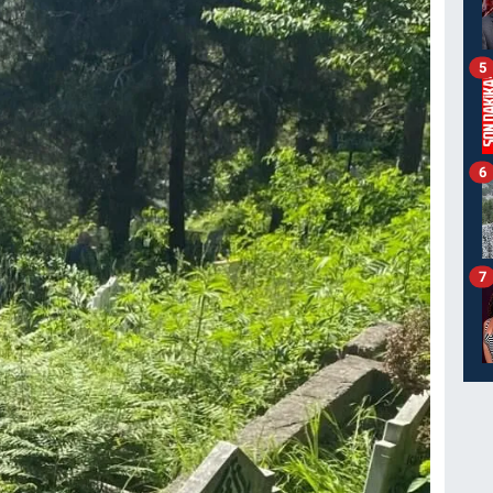
5
6
7