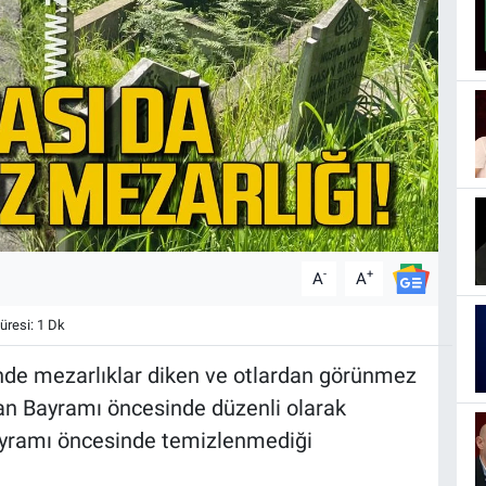
-
+
A
A
resi: 1 Dk
de mezarlıklar diken ve otlardan görünmez
an Bayramı öncesinde düzenli olarak
ayramı öncesinde temizlenmediği