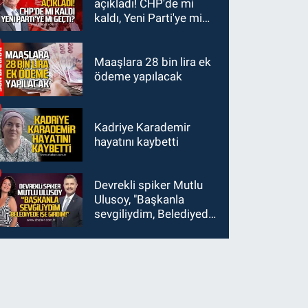
açıkladı! CHP'de mi
kaldı, Yeni Parti'ye mi
geçti?
Maaşlara 28 bin lira ek
ödeme yapılacak
Kadriye Karademir
hayatını kaybetti
Devrekli spiker Mutlu
Ulusoy, "Başkanla
sevgiliydim, Belediyede
işe girdim"