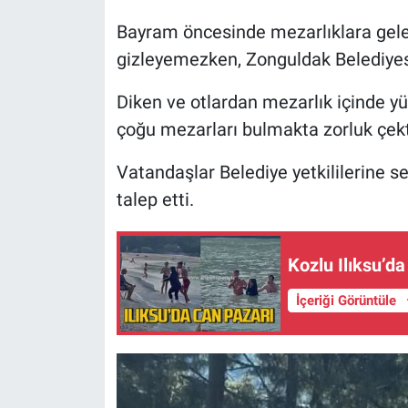
Bayram öncesinde mezarlıklara gelen
gizleyemezken, Zonguldak Belediyesi
Diken ve otlardan mezarlık içinde y
çoğu mezarları bulmakta zorluk çekti
Vatandaşlar Belediye yetkililerine 
talep etti.
Kozlu Ilıksu’da
İçeriği Görüntüle