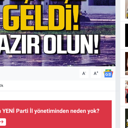
-
+
A
A
Dk
YENİ Parti İl yönetiminden neden yok?