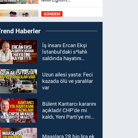
Bakanlığı'ndan kötü
GÜNDEM
haber
19:34
Zonguldakspor
Trend Haberler
Bolu'da 3 hazırlık maçı
oynayacak... İşte
GÜNDEM
İş insanı Ercan Ekşi
rakipler...
İstanbul’daki s*lahlı
19:27
Çaycuma
saldırıda hayatını
ırmağında görüldü:
kaybetti
Görenler şaşkınlık
Uzun ailesi yasta: Feci
GÜNDEM
yaşadı
kazada ölü ve yaralılar
19:12
TMO kabuklu
var
fındık alım fiyatlarını
açıkladı
Bülent Kantarcı kararını
GÜNDEM
açıkladı! CHP'de mi
18:52
Zonguldak'ta
kaldı, Yeni Parti'ye mi
pitbul köpek anne ve
geçti?
çocuğuna saldırdı:
Tedavi altındalar
Maaşlara 28 bin lira ek