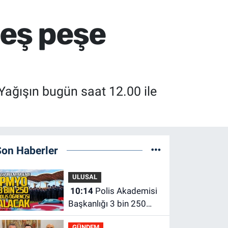
peş peşe
 Yağışın bugün saat 12.00 ile
Son Haberler
ULUSAL
10:14
Polis Akademisi
Başkanlığı 3 bin 250
polis öğrencisi alacak.
GÜNDEM