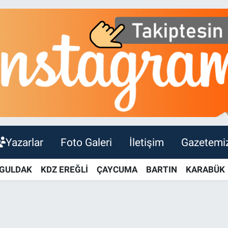
Yazarlar
Foto Galeri
İletişim
Gazetemi
GULDAK
KDZ EREĞLİ
ÇAYCUMA
BARTIN
KARABÜK