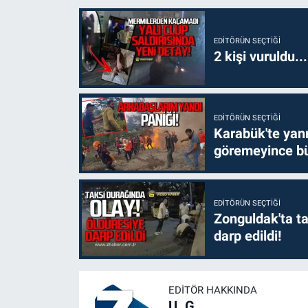
EDITÖRÜN SEÇTIĞI
2 kişi vuruldu..
EDITÖRÜN SEÇTIĞI
Karabük'te yanm
göremeyince bü
EDITÖRÜN SEÇTIĞI
Zonguldak'ta ta
darp edildi!
EDITÖR HAKKINDA
U. G.