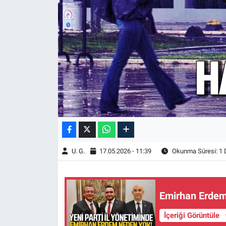
U. G.
17.05.2026 - 11:39
Okunma Süresi: 1 
Emirhan Erdem 
İçeriği Görüntüle