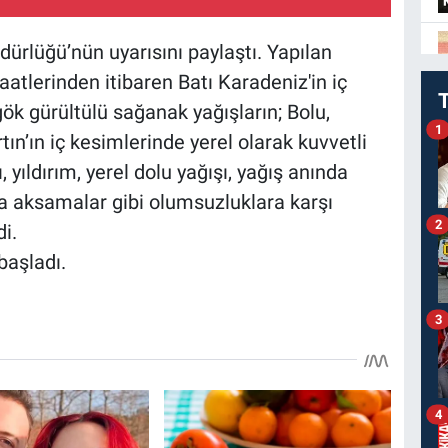
dürlüğü’nün uyarısını paylaştı. Yapılan
atlerinden itibaren Batı Karadeniz'in iç
k gürültülü sağanak yağışların; Bolu,
1
ın’ın iç kesimlerinde yerel olarak kuvvetli
, yıldırım, yerel dolu yağışı, yağış anında
mda aksamalar gibi olumsuzluklara karşı
2
di.
başladı.
3
4