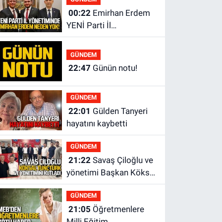
00:22
Emirhan Erdem
YENİ Parti İl
yönetiminden neden
yok?
GÜNDEM
22:47
Günün notu!
GÜNDEM
22:01
Gülden Tanyeri
hayatını kaybetti
GÜNDEM
21:22
Savaş Çiloğlu ve
yönetimi Başkan Köksal
Tunçtürk’ü kutladı
GÜNDEM
21:05
Öğretmenlere
Milli Eğitim