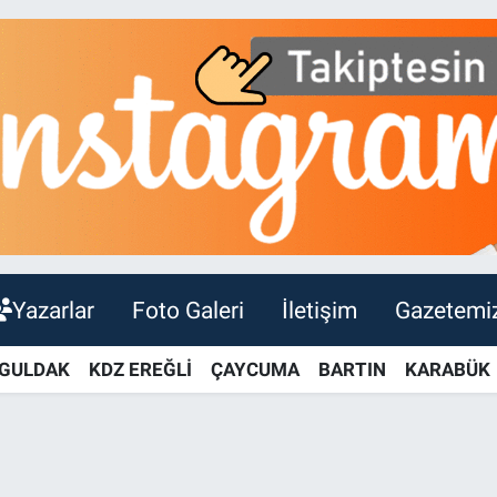
Yazarlar
Foto Galeri
İletişim
Gazetemi
GULDAK
KDZ EREĞLİ
ÇAYCUMA
BARTIN
KARABÜK