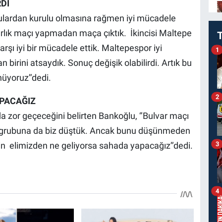
Dİ
nculardan kurulu olmasına rağmen iyi mücadele
zırlık maçı yapmadan maça çıktık. İkincisi Maltepe
rşı iyi bir mücadele ettik. Maltepespor iyi
1
 birini atsaydık. Sonuç değişik olabilirdi. Artık bu
üyoruz’’dedi.
2
APACAĞIZ
 zor geçeceğini belirten Bankoğlu, ‘’Bulvar maçı
ü grubuna da biz düştük. Ancak bunu düşünmeden
3
in elimizden ne geliyorsa sahada yapacağız’’dedi.
4