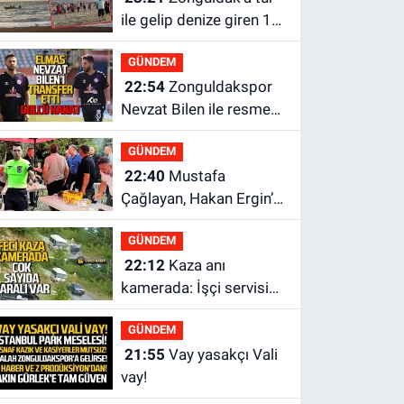
ile gelip denize giren 16
yaşındaki çocuk
GÜNDEM
kayboldu: Son anları
22:54
Zonguldakspor
kamerada
Nevzat Bilen ile resmen
anlaştı: Elmas'a golcü
GÜNDEM
kanat
22:40
Mustafa
Çağlayan, Hakan Ergin’in
ailesine taziye
GÜNDEM
ziyaretinde bulundu
22:12
Kaza anı
kamerada: İşçi servisi
ile otomobil çarpıştı:
GÜNDEM
Çok sayıda yaralı var
21:55
Vay yasakçı Vali
vay!