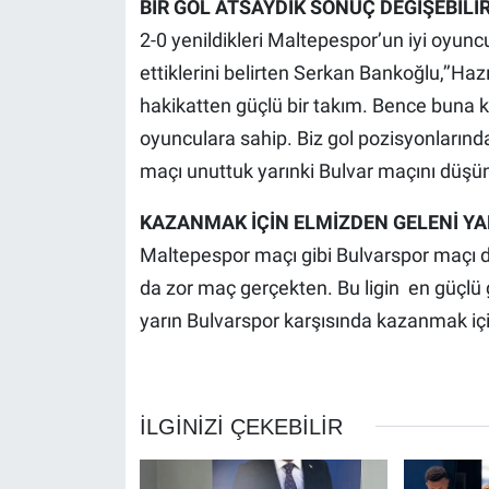
BİR GOL ATSAYDIK SONUÇ DEĞİŞEBİLİR
2-0 yenildikleri Maltepespor’un iyi oyu
ettiklerini belirten Serkan Bankoğlu,’’Ha
hakikatten güçlü bir takım. Bence buna ka
oyunculara sahip. Biz gol pozisyonlarından
maçı unuttuk yarınki Bulvar maçını düşün
KAZANMAK İÇİN ELMİZDEN GELENİ Y
Maltepespor maçı gibi Bulvarspor maçı da
da zor maç gerçekten. Bu ligin en güçl
yarın Bulvarspor karşısında kazanmak iç