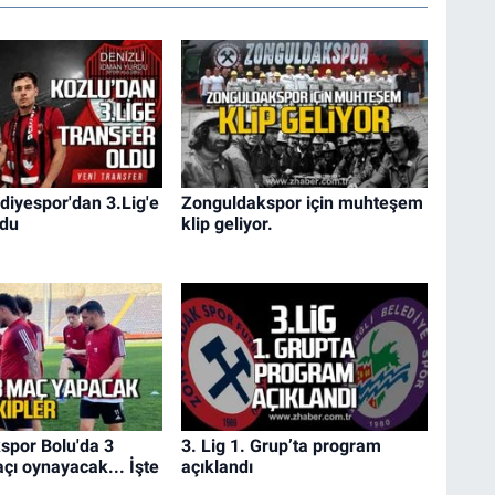
diyespor'dan 3.Lig'e
Zonguldakspor için muhteşem
ldu
klip geliyor.
spor Bolu'da 3
3. Lig 1. Grup’ta program
açı oynayacak... İşte
açıklandı