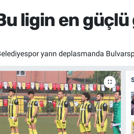
Bu ligin en güçl
 Belediyespor yarın deplasmanda Bulvarspo