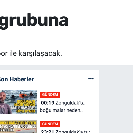
ü grubuna
r ile karşılaşacak.
Son Haberler
GÜNDEM
00:19
Zonguldak'ta
boğulmalar neden
yaşandı? Batur Hamarat
GÜNDEM
böyle uyardı!
23:21
Zonguldak'a tur