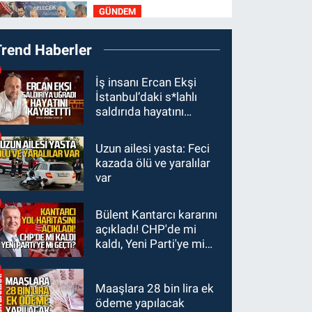
GÜNDEM
20:30
MHP’de
Trend Haberler
sandıklar açıldı yeni
başkan belli oldu
GÜNDEM
İş insanı Ercan Ekşi
İstanbul’daki s*lahlı
20:11
İlçeyi sel aldı:
saldırıda hayatını
Başkan çizmeleri giydi
kaybetti
çalışmalara katıldı
Uzun ailesi yasta: Feci
GÜNDEM
kazada ölü ve yaralılar
19:58
Yangın korkuttu:
var
3 katlı evin çatısında
çıkan yangın söndürüldü
Bülent Kantarcı kararını
GÜNDEM
açıkladı! CHP'de mi
18:35
Filyos’ta 2 kişiyi
kaldı, Yeni Parti'ye mi
dalgalar yuttu: 1 kişi
geçti?
hayatını kaybetti 1 kişi
aranıyor
Maaşlara 28 bin lira ek
ödeme yapılacak