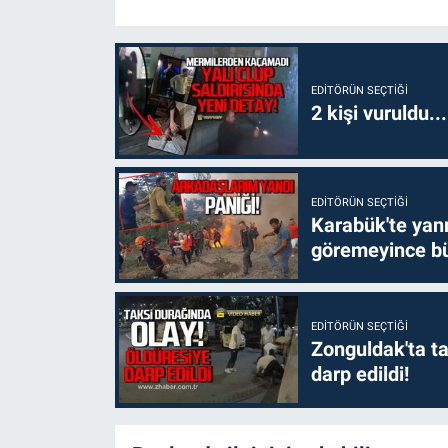
EDITÖRÜN SEÇTIĞI
2 kişi vuruldu..
EDITÖRÜN SEÇTIĞI
Karabük'te yanm
göremeyince bü
EDITÖRÜN SEÇTIĞI
Zonguldak'ta ta
darp edildi!