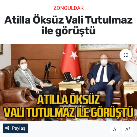
ZONGULDAK
SİYASET
Atilla Öksüz Vali Tutulmaz
SPOR
ile görüştü
SAĞLIK
Paylaş
-
+
A
A