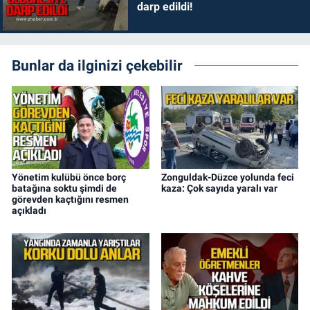
darp edildi!
Bunlar da ilginizi çekebilir
Yönetim kulübü önce borç
Zonguldak-Düzce yolunda feci
batağına soktu şimdi de
kaza: Çok sayıda yaralı var
görevden kaçtığını resmen
açıkladı