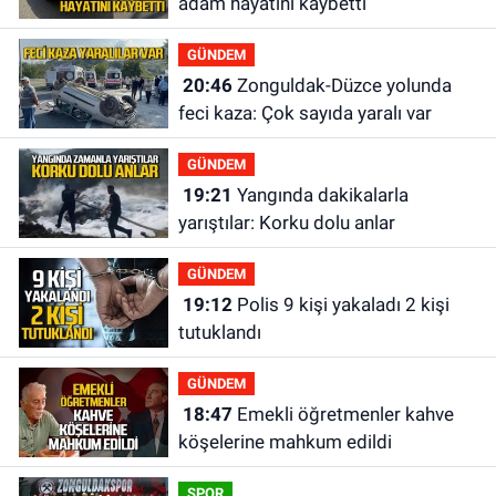
adam hayatını kaybetti
GÜNDEM
20:46
Zonguldak-Düzce yolunda
feci kaza: Çok sayıda yaralı var
GÜNDEM
19:21
Yangında dakikalarla
yarıştılar: Korku dolu anlar
GÜNDEM
19:12
Polis 9 kişi yakaladı 2 kişi
tutuklandı
GÜNDEM
18:47
Emekli öğretmenler kahve
köşelerine mahkum edildi
SPOR