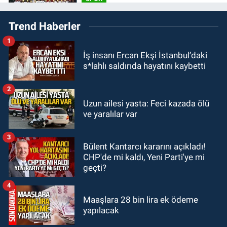
16:30
Zonguldakspor için
Trend Haberler
muhteşem klip geliyor.
1
Zonguldak
İş insanı Ercan Ekşi İstanbul’daki
15:41
Zeki Tosun ölümünün birinci
s*lahlı saldırıda hayatını kaybetti
yılında mezarı başında anıldı.
2
KDZ EREĞLİ
Uzun ailesi yasta: Feci kazada ölü
15:11
Kdz. Ereğli'de Mervealtı
ve yaralılar var
Plajı’ndaki çadır ve baraka işgalleri
kaldırıldı.
3
Bülent Kantarcı kararını açıkladı!
KOZLU
CHP'de mi kaldı, Yeni Parti'ye mi
14:31
Kozlu'da Nazım Zararcı
geçti?
evinde ölü bulundu.
4
Maaşlara 28 bin lira ek ödeme
yapılacak