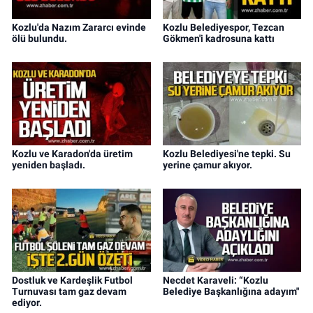
Kozlu'da Nazım Zararcı evinde
Kozlu Belediyespor, Tezcan
ölü bulundu.
Gökmen'i kadrosuna kattı
Kozlu ve Karadon'da üretim
Kozlu Belediyesi'ne tepki. Su
yeniden başladı.
yerine çamur akıyor.
Dostluk ve Kardeşlik Futbol
Necdet Karaveli: “Kozlu
Turnuvası tam gaz devam
Belediye Başkanlığına adayım"
ediyor.