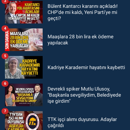
3
Bülent Kantarcı kararını açıkladı!
GÜNDEM
CHP'de mi kaldı, Yeni Parti'ye mi
20:46
Zonguldak-Düzce yolunda
geçti?
feci kaza: Çok sayıda yaralı var
4
Maaşlara 28 bin lira ek ödeme
yapılacak
5
Kadriye Karademir hayatını kaybetti
6
Devrekli spiker Mutlu Ulusoy,
"Başkanla sevgiliydim, Belediyede
işe girdim"
7
TTK işçi alımı duyurusu. Adaylar
çağrıldı