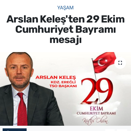
YAŞAM
SİYASET
Arslan Keleş'ten 29 Ekim
SPOR
Cumhuriyet Bayramı
mesajı
SAĞLIK