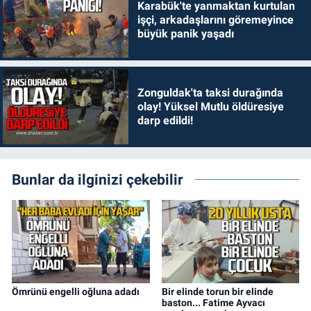
Karabük'te yanmaktan kurtulan
işçi, arkadaşlarını göremeyince
büyük panik yaşadı
Zonguldak'ta taksi durağında
olay! Yüksel Mutlu öldüresiye
darp edildi!
Bunlar da ilginizi çekebilir
Ömrünü engelli oğluna adadı
Bir elinde torun bir elinde
baston... Fatime Ayvacı