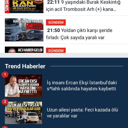
22:11
9 yaşındaki Burak Keskintığ
için acil Trombosit Arh (+) kana
ihtiyaç var
GÜNDEM
21:50
Yoldan çıktı karşı şeride
fırladı: Çok sayıda yaralı var
GÜNDEM
21:38
Ercüment Ünal'dan acık
Trend Haberler
haber geldi: Ameliyata dayanamadı
1
GÜNDEM
İş insanı Ercan Ekşi İstanbul’daki
21:12
Yönetim kulübü önce borç
s*lahlı saldırıda hayatını kaybetti
batağına soktu şimdi de görevden
kaçtığını resmen açıkladı
2
GÜNDEM
Uzun ailesi yasta: Feci kazada ölü
20:56
Otomobilin çarptığı yaşlı
ve yaralılar var
adam hayatını kaybetti