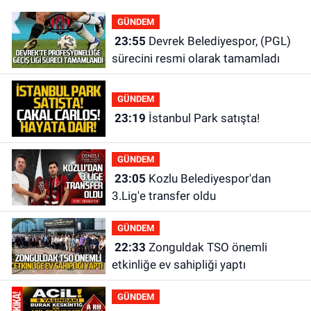
GÜNDEM
23:55
Devrek Belediyespor, (PGL)
sürecini resmi olarak tamamladı
GÜNDEM
23:19
İstanbul Park satışta!
GÜNDEM
23:05
Kozlu Belediyespor'dan
3.Lig'e transfer oldu
GÜNDEM
22:33
Zonguldak TSO önemli
etkinliğe ev sahipliği yaptı
GÜNDEM