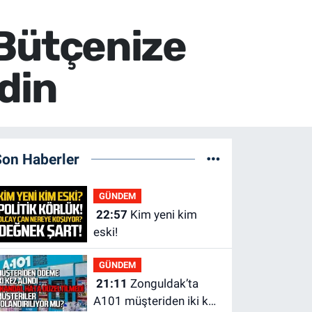
: Bütçenize
din
Son Haberler
GÜNDEM
22:57
Kim yeni kim
eski!
GÜNDEM
21:11
Zonguldak’ta
A101 müşteriden iki kez