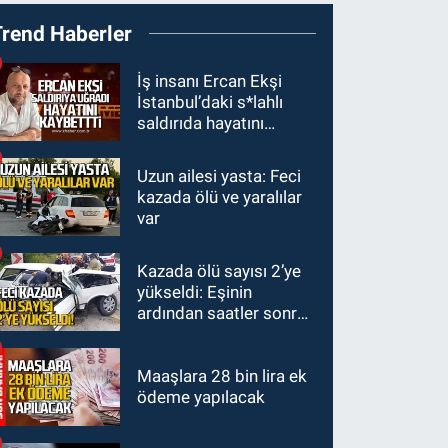
19:01
Çaycumalılar
Trend Haberler
Derneği Başkanı Savaş
Çiloğlu GMİS Başkanı
SPOR
İş insanı Ercan Ekşi
Hakan Yeşil ile ne
İstanbul’daki s*lahlı
17:45
Kozlu
görüştü?
saldırıda hayatını
Belediyespor, Tezcan
kaybetti
Gökmen'i kadrosuna
Uzun ailesi yasta: Feci
Zonguldak
kattı
kazada ölü ve yaralılar
17:39
Şampiyondan
var
GMİS'e teşekkür ziyareti
Kazada ölü sayısı 2’ye
Zonguldak
yükseldi: Eşinin
13:39
Abdulkadir
ardından saatler sonra
Özdemir görevinden
sürücü de hayatını
ayrıldı.
kaybetti
Maaşlara 28 bin lira ek
ödeme yapılacak