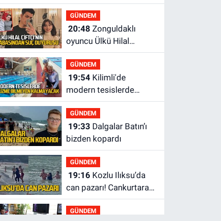
tahsilat yaptı geri
GÜNDEM
ödemiyor!
20:48
Zonguldaklı
oyuncu Ülkü Hilal
Çiftçi'nin babasından
GÜNDEM
suç duyurusu
19:54
Kilimli'de
modern tesislerde
yüzme bilmeyen genç
GÜNDEM
kalmayacak
19:33
Dalgalar Batın’ı
bizden kopardı
GÜNDEM
19:16
Kozlu Ilıksu’da
can pazarı! Cankurtaran
saniyelerle yarıştı
GÜNDEM