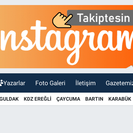
Yazarlar
Foto Galeri
İletişim
Gazetemi
GULDAK
KDZ EREĞLİ
ÇAYCUMA
BARTIN
KARABÜK