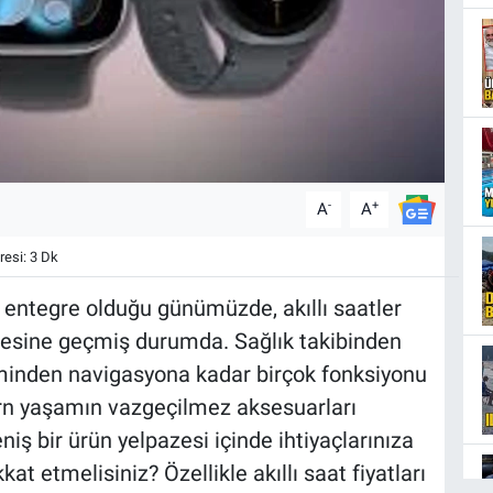
-
+
A
A
esi: 3 Dk
 entegre olduğu günümüzde, akıllı saatler
esine geçmiş durumda. Sağlık takibinden
iminden navigasyona kadar birçok fonksiyonu
ern yaşamın vazgeçilmez aksesuarları
niş bir ürün yelpazesi içinde ihtiyaçlarınıza
t etmelisiniz? Özellikle akıllı saat fiyatları