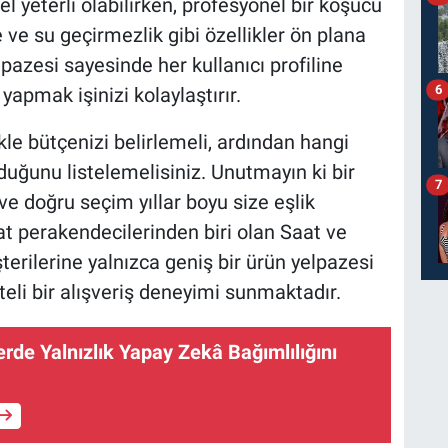
l yeterli olabilirken, profesyonel bir koşucu
 ve su geçirmezlik gibi özellikler ön plana
lpazesi sayesinde her kullanıcı profiline
6
apmak işinizi kolaylaştırır.
kle bütçenizi belirlemeli, ardından hangi
lduğunu listelemelisiniz. Unutmayın ki bir
7
r ve doğru seçim yıllar boyu size eşlik
at perakendecilerinden biri olan Saat ve
terilerine yalnızca geniş bir ürün yelpazesi
teli bir alışveriş deneyimi sunmaktadır.
erde Yalnızlık Yapay Zekâ Bağımlılığını