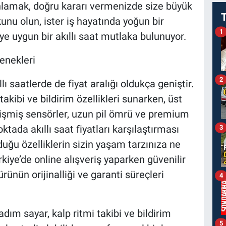
 anlamak, doğru kararı vermenizde size büyük
kunu olun, ister iş hayatında yoğun bir
1
ye uygun bir akıllı saat mutlaka bulunuyor.
çenekleri
2
ı saatlerde de fiyat aralığı oldukça geniştir.
akibi ve bildirim özellikleri sunarken, üst
lişmiş sensörler, uzun pil ömrü ve premium
oktada akıllı saat fiyatları karşılaştırması
3
duğu özelliklerin sizin yaşam tarzınıza ne
iye’de online alışveriş yaparken güvenilir
rünün orijinalliği ve garanti süreçleri
4
dım sayar, kalp ritmi takibi ve bildirim
5