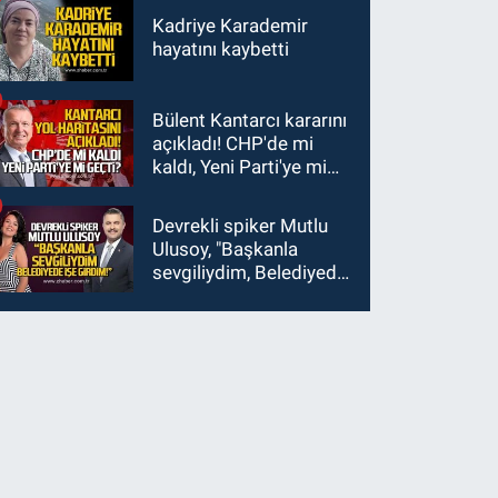
Kadriye Karademir
hayatını kaybetti
Bülent Kantarcı kararını
açıkladı! CHP'de mi
kaldı, Yeni Parti'ye mi
geçti?
Devrekli spiker Mutlu
Ulusoy, "Başkanla
sevgiliydim, Belediyede
işe girdim"