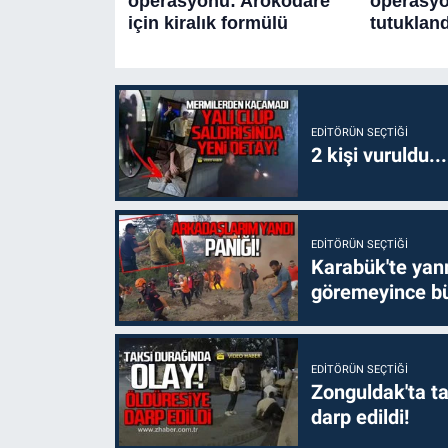
EDITÖRÜN SEÇTIĞI
2 kişi vuruldu..
EDITÖRÜN SEÇTIĞI
Karabük'te yanm
göremeyince bü
EDITÖRÜN SEÇTIĞI
Zonguldak'ta ta
darp edildi!