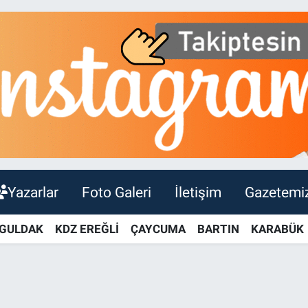
Yazarlar
Foto Galeri
İletişim
Gazetemi
GULDAK
KDZ EREĞLİ
ÇAYCUMA
BARTIN
KARABÜK