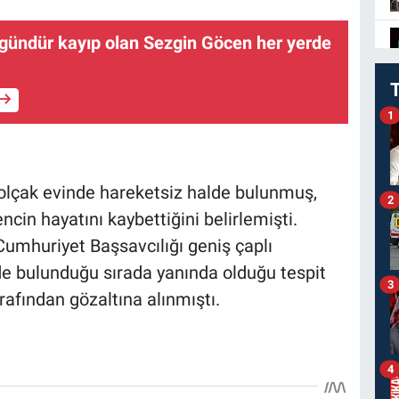
gündür kayıp olan Sezgin Göcen her yerde
1
lçak evinde hareketsiz halde bulunmuş,
2
ncin hayatını kaybettiğini belirlemişti.
umhuriyet Başsavcılığı geniş çaplı
e bulunduğu sırada yanında olduğu tespit
3
rafından gözaltına alınmıştı.
4