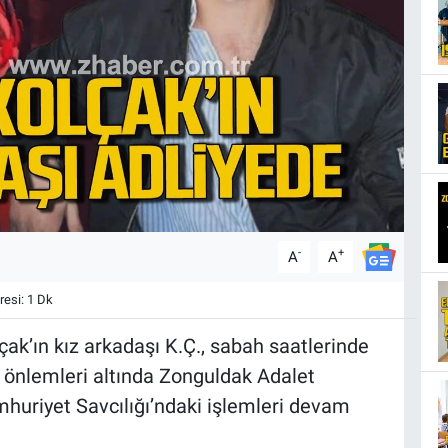
-
+
A
A
esi: 1 Dk
çak’ın kız arkadaşı K.Ç., sabah saatlerinde
 önlemleri altında Zonguldak Adalet
mhuriyet Savcılığı’ndaki işlemleri devam