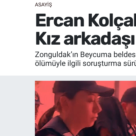
ASAYİŞ
Ercan Kolça
Kız arkadaşı
Zonguldak’ın Beycuma beldesi 
ölümüyle ilgili soruşturma sür