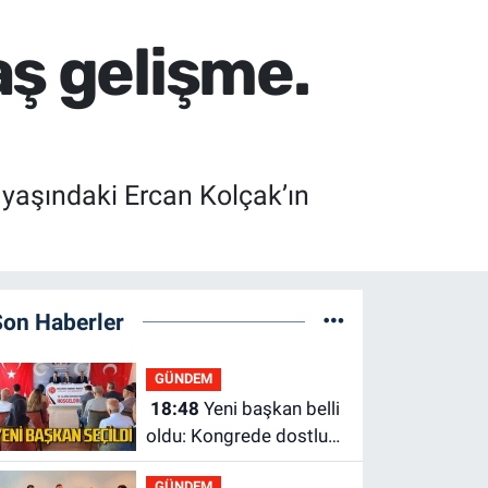
aş gelişme.
yaşındaki Ercan Kolçak’ın
Son Haberler
GÜNDEM
18:48
Yeni başkan belli
oldu: Kongrede dostluk
mesajları
GÜNDEM