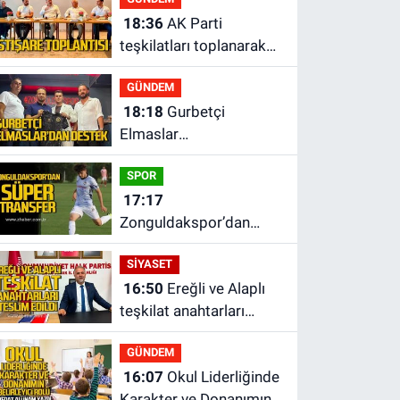
18:36
AK Parti
teşkilatları toplanarak
istişarede bulundu
GÜNDEM
18:18
Gurbetçi
Elmaslar
Zonguldakspor’a
SPOR
destek oldu
17:17
Zonguldakspor’dan
Süper transfer.
SİYASET
16:50
Ereğli ve Alaplı
teşkilat anahtarları
teslim edildi.
GÜNDEM
16:07
Okul Liderliğinde
Karakter ve Donanımın