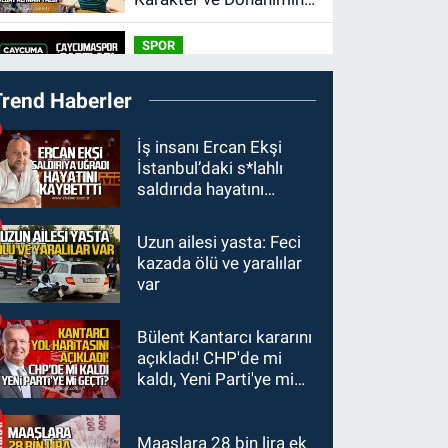
Belirleyici Rolü
SPOR
14:34
Çaycumaspor
Trend Haberler
şartları yerine getirdi.
KARABÜK
İş insanı Ercan Ekşi
İstanbul’daki s*lahlı
12:53
Karabük'te
saldırıda hayatını
Enerjisa çalışanı Olcay
kaybetti
Özaltın elektrik akımına
Uzun ailesi yasta: Feci
SAĞLIK
kapılarak hayatını
kazada ölü ve yaralılar
11:22
BEUN personeli
kaybetti.
var
Nihat Şahan Kalaycı
hayatını kaybetti
Bülent Kantarcı kararını
KDZ EREĞLİ
açıkladı! CHP'de mi
10:01
Yeni Parti'de
kaldı, Yeni Parti'ye mi
yönetim krizi. 14 üyeden
geçti?
ortak bildiri.
Maaşlara 28 bin lira ek