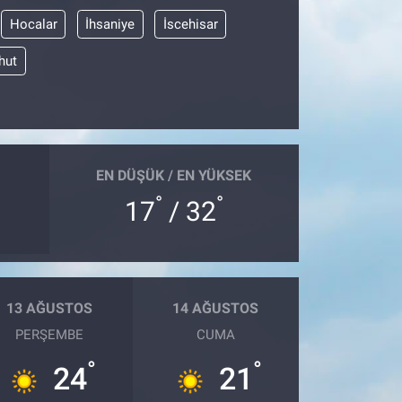
Hocalar
İhsaniye
İscehisar
hut
EN DÜŞÜK / EN YÜKSEK
°
°
17
/ 32
13 AĞUSTOS
14 AĞUSTOS
PERŞEMBE
CUMA
°
°
24
21