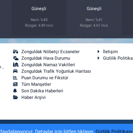
Güneşli
Güneşli
Nem: %45
Nem: %41
Rüzgar: 4.89 m/s
Rüzgar: 4.61 m/s
Zonguldak Nöbetçi Eczaneler
İletişim
Zonguldak Hava Durumu
Gizlilik Politika
Zonguldak Namaz Vakitleri
 ,
Zonguldak Trafik Yoğunluk Haritası
Puan Durumu ve Fikstür
Tüm Manşetler
Son Dakika Haberleri
Haber Arşivi
akkı saklıdır.
aydalanıyoruz. Detaylar için lütfen tıklayın.
Gizlilik Politikası