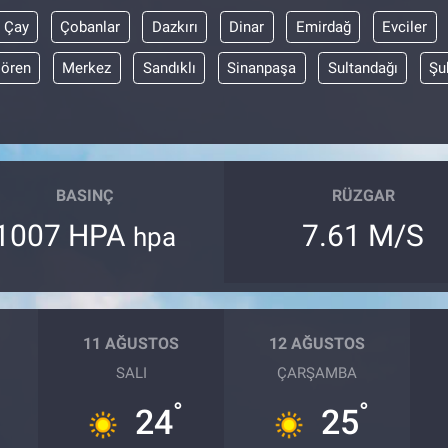
Çay
Çobanlar
Dazkırı
Dinar
Emirdağ
Evciler
lören
Merkez
Sandıklı
Sinanpaşa
Sultandağı
Şu
BASINÇ
RÜZGAR
1007 HPA
7.61 M/S
hpa
11 AĞUSTOS
12 AĞUSTOS
SALI
ÇARŞAMBA
°
°
24
25