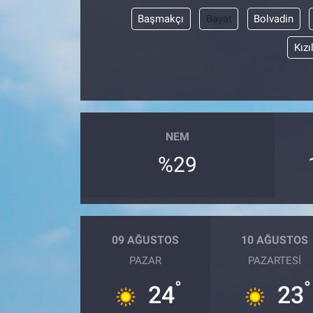
Başmakçı
Bayat
Bolvadin
Kızı
NEM
%29
09 AĞUSTOS
10 AĞUSTOS
PAZAR
PAZARTESI
°
°
24
23