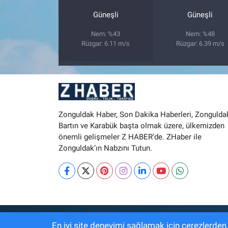
Güneşli
Güneşli
Nem: %43
Nem: %48
Rüzgar: 6.11 m/s
Rüzgar: 6.39 m/s
Zonguldak Haber, Son Dakika Haberleri, Zonguldak
Bartın ve Karabük başta olmak üzere, ülkemizden
önemli gelişmeler Z HABER’de. ZHaber ile
Zonguldak’ın Nabzını Tutun.
RSS
Copyright © Zhaber.com.tr 2024. Her h
En iyi site deneyimi sağlamak için çerezlerden f