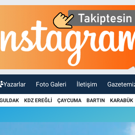
Yazarlar
Foto Galeri
İletişim
Gazetemi
GULDAK
KDZ EREĞLİ
ÇAYCUMA
BARTIN
KARABÜK