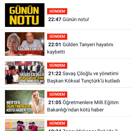
GÜNDEM
22:47
Günün notu!
GÜNDEM
22:01
Gülden Tanyeri hayatını
kaybetti
GÜNDEM
21:22
Savaş Çiloğlu ve yönetimi
Başkan Köksal Tunçtürk’ü kutladı
GÜNDEM
21:05
Öğretmenlere Milli Eğitim
Bakanlığı'ndan kötü haber
GÜNDEM