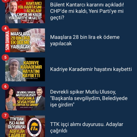
Bülent Kantarcı kararını açıkladı!
GÜNDEM
CHP'de mi kaldı, Yeni Parti'ye mi
18:32
İşçi lideri Şemsi Denizer
geçti?
kabri başında anıldı
4
Maaşlara 28 bin lira ek ödeme
yapılacak
5
Kadriye Karademir hayatını kaybetti
6
Devrekli spiker Mutlu Ulusoy,
"Başkanla sevgiliydim, Belediyede
işe girdim"
7
TTK işçi alımı duyurusu. Adaylar
çağrıldı