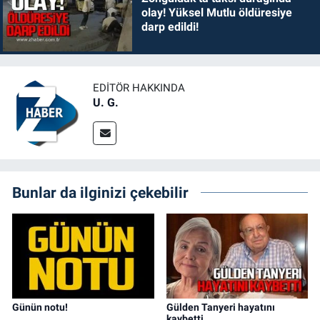
olay! Yüksel Mutlu öldüresiye
darp edildi!
EDITÖR HAKKINDA
U. G.
Bunlar da ilginizi çekebilir
Günün notu!
Gülden Tanyeri hayatını
kaybetti