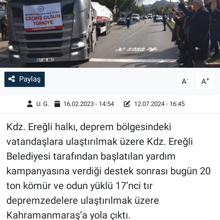
Paylaş
-
+
A
A
U. G.
16.02.2023 - 14:54
12.07.2024 - 16:45
Kdz. Ereğli halkı, deprem bölgesindeki
vatandaşlara ulaştırılmak üzere Kdz. Ereğli
Belediyesi tarafından başlatılan yardım
kampanyasına verdiği destek sonrası bugün 20
ton kömür ve odun yüklü 17’nci tır
depremzedelere ulaştırılmak üzere
Kahramanmaraş’a yola çıktı.