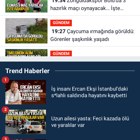
19:34
Zonguldakspor Bolu'da 3
hazırlık maçı oynayacak... İşte
rakipler...
GÜNDEM
19:27
Çaycuma ırmağında görüldü:
Görenler şaşkınlık yaşadı
GÜNDEM
19:12
TMO kabuklu fındık alım
Trend Haberler
fiyatlarını açıkladı
1
GÜNDEM
İş insanı Ercan Ekşi İstanbul’daki
18:52
Zonguldak'ta pitbul köpek
s*lahlı saldırıda hayatını kaybetti
anne ve çocuğuna saldırdı: Tedavi
altındalar
2
GÜNDEM
Uzun ailesi yasta: Feci kazada ölü
18:44
Zonguldak'ta araç yayaya
ve yaralılar var
çarptı: Ağır yaralanan yaya tedavi
altına alındı
3