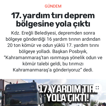
GÜNDEM
SİYASET
17. yardım tırı deprem
SPOR
bölgesine yola çıktı
Kdz. Ereğli Belediyesi, depremden sonra
SAĞLIK
bölgeye gönderdiği 16 yardım tırının ardından
20 ton kömür ve odun yüklü 17. yardım tırını
bölgeye yolladı. Başkan Posbıyık,
“Kahramanmaraş’tan ısınmaya yönelik odun ve
kömür talebi geldi, bu tırımızı
Kahramanmaraş’a gönderiyoruz” dedi.