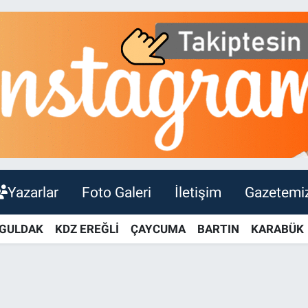
Yazarlar
Foto Galeri
İletişim
Gazetemi
GULDAK
KDZ EREĞLİ
ÇAYCUMA
BARTIN
KARABÜK