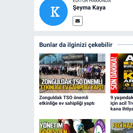
EDITÖR HAKKINDA
Şeyma Kaya
Bunlar da ilginizi çekebilir
Zonguldak TSO önemli
9 yaşındak
etkinliğe ev sahipliği yaptı
için acil T
kana ihtiy