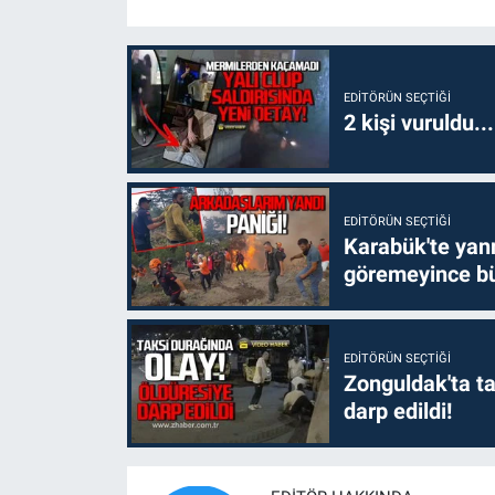
EDITÖRÜN SEÇTIĞI
2 kişi vuruldu..
EDITÖRÜN SEÇTIĞI
Karabük'te yanm
göremeyince bü
EDITÖRÜN SEÇTIĞI
Zonguldak'ta ta
darp edildi!