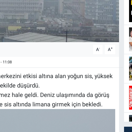
-
+
A
A
- 11:08
 merkezini etkisi altına alan yoğun sis, yüksek
ekilde düşürdü.
mez hale geldi. Deniz ulaşımında da görüş
e sis altında limana girmek için bekledi.