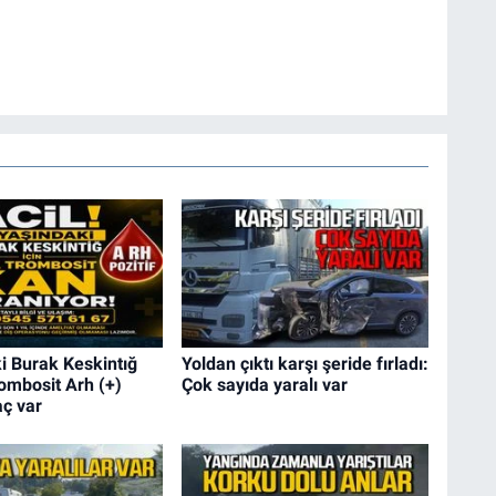
i Burak Keskintığ
Yoldan çıktı karşı şeride fırladı:
rombosit Arh (+)
Çok sayıda yaralı var
aç var