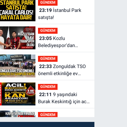
GÜNDEM
tamamladı
23:19
İstanbul Park
satışta!
GÜNDEM
23:05
Kozlu
Belediyespor'dan
3.Lig'e transfer oldu
GÜNDEM
22:33
Zonguldak TSO
önemli etkinliğe ev
sahipliği yaptı
GÜNDEM
22:11
9 yaşındaki
Burak Keskintığ için acil
Trombosit Arh (+) kana
GÜNDEM
ihtiyaç var
21:50
Yoldan çıktı karşı