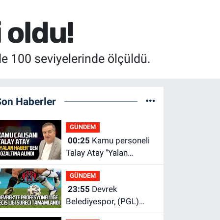
 oldu!
e 100 seviyelerinde ölçüldü.
Son Haberler
GÜNDEM
00:25
Kamu personeli
Talay Atay "Yalan
Haber"den gözaltına
GÜNDEM
alındı
23:55
Devrek
Belediyespor, (PGL)
sürecini resmi olarak