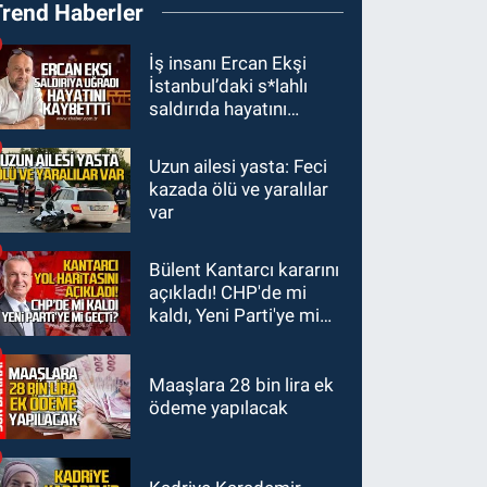
Trend Haberler
şeride fırladı: Çok
sayıda yaralı var
GÜNDEM
İş insanı Ercan Ekşi
İstanbul’daki s*lahlı
21:38
Ercüment
saldırıda hayatını
Ünal'dan acık haber
kaybetti
geldi: Ameliyata
Uzun ailesi yasta: Feci
GÜNDEM
dayanamadı
kazada ölü ve yaralılar
21:12
Yönetim kulübü
var
önce borç batağına
soktu şimdi de
Bülent Kantarcı kararını
GÜNDEM
görevden kaçtığını
açıkladı! CHP'de mi
20:56
Otomobilin
resmen açıkladı
kaldı, Yeni Parti'ye mi
çarptığı yaşlı adam
geçti?
hayatını kaybetti
Maaşlara 28 bin lira ek
ödeme yapılacak