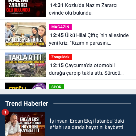
14:31
Kozlu'da Nazım Zararcı
evinde ölü bulundu.
MAGAZİN
12:45
Ülkü Hilal Çiftçi’nin ailesinde
yeni kriz. “Kızımın parasını
çapkınlıkta yiyor”
Zonguldak
12:15
Çaycuma'da otomobil
durağa çarpıp takla attı. Sürücü
alevlerin arasından kurtarıldı.
SPOR
11:49
Kdz. Ereğli Belediyespor'da
Trend Haberler
kulübün başına kim geçecek?
1
KARABÜK
İş insanı Ercan Ekşi İstanbul’daki
11:45
Karabük'te oğluna mesaj
s*lahlı saldırıda hayatını kaybetti
attığını iddia ettiği genci darp etti.