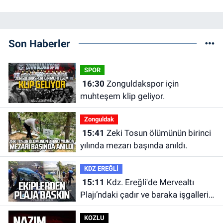
Son Haberler
SPOR
16:30
Zonguldakspor için
muhteşem klip geliyor.
Zonguldak
15:41
Zeki Tosun ölümünün birinci
yılında mezarı başında anıldı.
KDZ EREĞLİ
15:11
Kdz. Ereğli'de Mervealtı
Plajı’ndaki çadır ve baraka işgalleri
kaldırıldı.
KOZLU