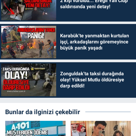
2 kişi vuruldu... Ereğli Yalı Clup
saldırısında yeni detay!
Karabük'te yanmaktan kurtulan
işçi, arkadaşlarını göremeyince
büyük panik yaşadı
Zonguldak'ta taksi durağında
olay! Yüksel Mutlu öldüresiye
darp edildi!
Bunlar da ilginizi çekebilir