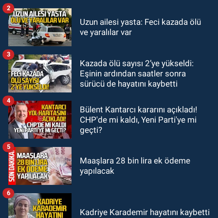
2
ULUSAL
Uzun ailesi yasta: Feci kazada ölü
10:14
Polis Akademisi Başkanlığı
ve yaralılar var
3 bin 250 polis öğrencisi alacak.
3
Kazada ölü sayısı 2’ye yükseldi:
GÜNDEM
Eşinin ardından saatler sonra
00:22
Emirhan Erdem YENİ Parti İl
sürücü de hayatını kaybetti
yönetiminden neden yok?
4
Bülent Kantarcı kararını açıkladı!
CHP'de mi kaldı, Yeni Parti'ye mi
geçti?
5
Maaşlara 28 bin lira ek ödeme
yapılacak
6
Kadriye Karademir hayatını kaybetti