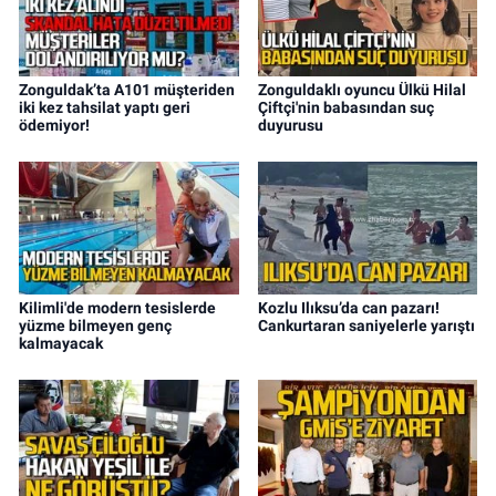
Zonguldak’ta A101 müşteriden
Zonguldaklı oyuncu Ülkü Hilal
iki kez tahsilat yaptı geri
Çiftçi'nin babasından suç
ödemiyor!
duyurusu
Kilimli'de modern tesislerde
Kozlu Ilıksu’da can pazarı!
yüzme bilmeyen genç
Cankurtaran saniyelerle yarıştı
kalmayacak