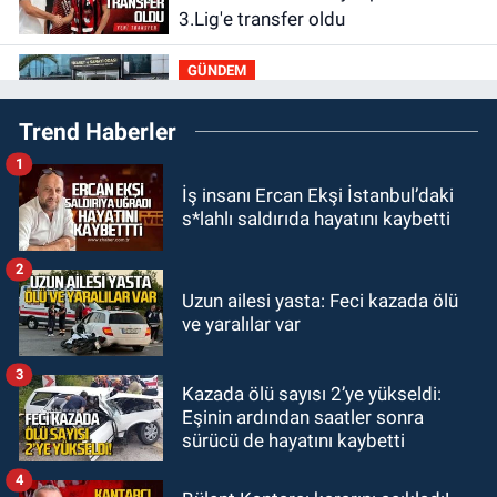
3.Lig'e transfer oldu
GÜNDEM
22:33
Zonguldak TSO önemli
Trend Haberler
etkinliğe ev sahipliği yaptı
1
GÜNDEM
İş insanı Ercan Ekşi İstanbul’daki
22:11
9 yaşındaki Burak Keskintığ
s*lahlı saldırıda hayatını kaybetti
için acil Trombosit Arh (+) kana
ihtiyaç var
2
GÜNDEM
Uzun ailesi yasta: Feci kazada ölü
21:50
Yoldan çıktı karşı şeride
ve yaralılar var
fırladı: Çok sayıda yaralı var
3
Kazada ölü sayısı 2’ye yükseldi:
GÜNDEM
Eşinin ardından saatler sonra
21:38
Ercüment Ünal'dan acık
sürücü de hayatını kaybetti
haber geldi: Ameliyata dayanamadı
4