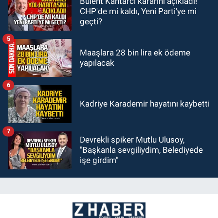
Bülent Kantarcı kararını açıkladı!
CHP'de mi kaldı, Yeni Parti'ye mi
geçti?
5
Maaşlara 28 bin lira ek ödeme
yapılacak
6
Kadriye Karademir hayatını kaybetti
7
Devrekli spiker Mutlu Ulusoy,
"Başkanla sevgiliydim, Belediyede
işe girdim"