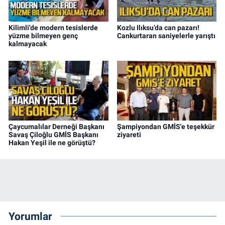
Kilimli'de modern tesislerde
Kozlu Ilıksu’da can pazarı!
yüzme bilmeyen genç
Cankurtaran saniyelerle yarıştı
kalmayacak
Çaycumalılar Derneği Başkanı
Şampiyondan GMİS'e teşekkür
Savaş Çiloğlu GMİS Başkanı
ziyareti
Hakan Yeşil ile ne görüştü?
Yorumlar