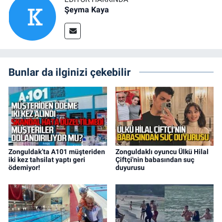
Şeyma Kaya
Bunlar da ilginizi çekebilir
Zonguldak’ta A101 müşteriden
Zonguldaklı oyuncu Ülkü Hilal
iki kez tahsilat yaptı geri
Çiftçi'nin babasından suç
ödemiyor!
duyurusu