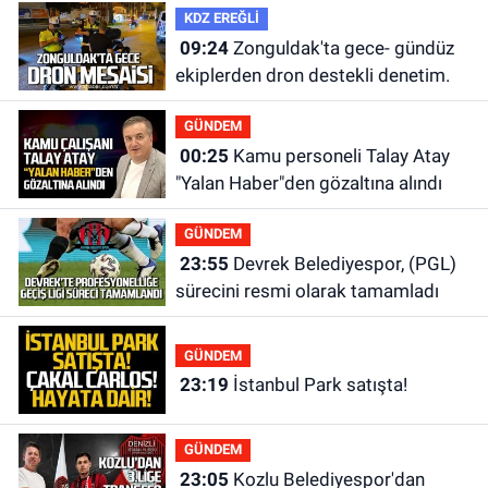
KDZ EREĞLİ
09:24
Zonguldak'ta gece- gündüz
ekiplerden dron destekli denetim.
GÜNDEM
00:25
Kamu personeli Talay Atay
"Yalan Haber"den gözaltına alındı
GÜNDEM
23:55
Devrek Belediyespor, (PGL)
sürecini resmi olarak tamamladı
GÜNDEM
23:19
İstanbul Park satışta!
GÜNDEM
23:05
Kozlu Belediyespor'dan