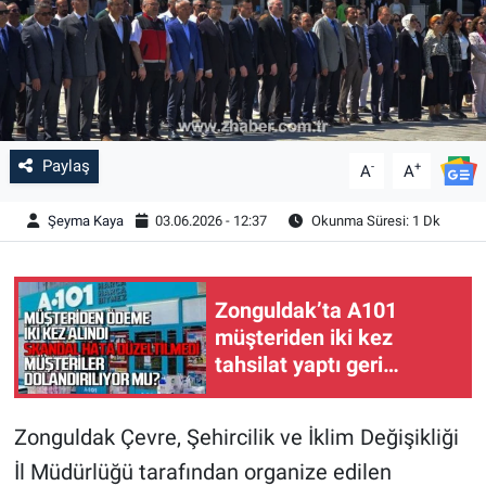
Paylaş
-
+
A
A
Şeyma Kaya
03.06.2026 - 12:37
Okunma Süresi: 1 Dk
Zonguldak’ta A101
müşteriden iki kez
tahsilat yaptı geri
ödemiyor!
Zonguldak Çevre, Şehircilik ve İklim Değişikliği
İl Müdürlüğü tarafından organize edilen