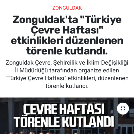
ZONGULDAK
SİYASET
Zonguldak'ta "Türkiye
SPOR
Çevre Haftası"
etkinlikleri düzenlenen
SAĞLIK
törenle kutlandı.
Zonguldak Çevre, Şehircilik ve İklim Değişikliği
İl Müdürlüğü tarafından organize edilen
"Türkiye Çevre Haftası" etkinlikleri, düzenlenen
törenle kutlandı.