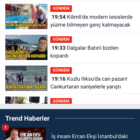
duyurusu
GÜNDEM
19:54
Kilimli'de modern tesislerde
yüzme bilmeyen genç kalmayacak
GÜNDEM
19:33
Dalgalar Batın’ı bizden
kopardı
GÜNDEM
19:16
Kozlu Ilıksu’da can pazarı!
Cankurtaran saniyelerle yarıştı
GÜNDEM
19:01
Çaycumalılar Derneği
Trend Haberler
Başkanı Savaş Çiloğlu GMİS
Başkanı Hakan Yeşil ile ne görüştü?
1
SPOR
İş insanı Ercan Ekşi İstanbul’daki