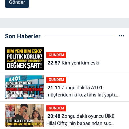
Gönder
Son Haberler
GÜNDEM
22:57
Kim yeni kim eski!
GÜNDEM
21:11
Zonguldak’ta A101
müşteriden iki kez tahsilat yaptı
geri ödemiyor!
GÜNDEM
20:48
Zonguldaklı oyuncu Ülkü
Hilal Çiftçi'nin babasından suç