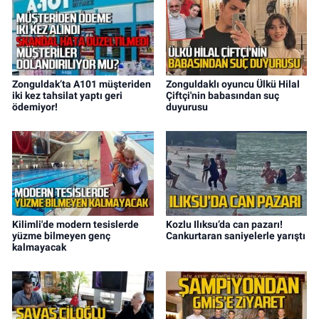
Zonguldak’ta A101 müşteriden
Zonguldaklı oyuncu Ülkü Hilal
iki kez tahsilat yaptı geri
Çiftçi'nin babasından suç
ödemiyor!
duyurusu
Kilimli'de modern tesislerde
Kozlu Ilıksu’da can pazarı!
yüzme bilmeyen genç
Cankurtaran saniyelerle yarıştı
kalmayacak