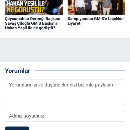
Çaycumalılar Derneği Başkanı
Şampiyondan GMİS'e teşekkür
Savaş Çiloğlu GMİS Başkanı
ziyareti
Hakan Yeşil ile ne görüştü?
Yorumlar