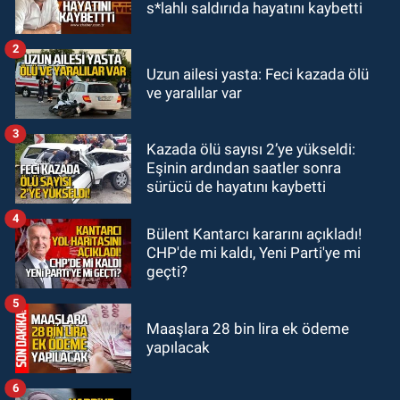
17:45
Kozlu Belediyespor, Tezcan
s*lahlı saldırıda hayatını kaybetti
Gökmen'i kadrosuna kattı
2
Zonguldak
Uzun ailesi yasta: Feci kazada ölü
17:39
Şampiyondan GMİS'e
ve yaralılar var
teşekkür ziyareti
3
Kazada ölü sayısı 2’ye yükseldi:
Zonguldak
Eşinin ardından saatler sonra
13:39
Abdulkadir Özdemir
sürücü de hayatını kaybetti
görevinden ayrıldı.
4
Bülent Kantarcı kararını açıkladı!
CHP'de mi kaldı, Yeni Parti'ye mi
geçti?
5
Maaşlara 28 bin lira ek ödeme
yapılacak
6