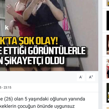
-
+
A
A
 - 23:15
.'de (26) olan 5 yaşındaki oğlunun yanında
erkeklerin çocuğun önünde uygunsuz