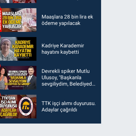
araç yayaya çarptı: Ağır
geçti?
yaralanan yaya tedavi
altına alındı
Maaşlara 28 bin lira ek
ödeme yapılacak
Kadriye Karademir
hayatını kaybetti
Devrekli spiker Mutlu
Ulusoy, "Başkanla
sevgiliydim, Belediyede
işe girdim"
TTK işçi alımı duyurusu.
Adaylar çağrıldı