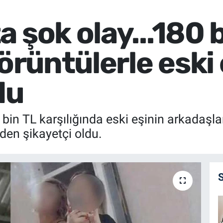
 şok olay...180 b
görüntülerle eski
du
in TL karşılığında eski eşinin arkadaşlar
inden şikayetçi oldu.