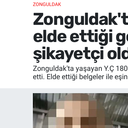
ZONGULDAK
Zonguldak'ta
elde ettiği 
şikayetçi ol
Zonguldak'ta yaşayan Y.Ç 180 b
etti. Elde ettiği belgeler ile eş