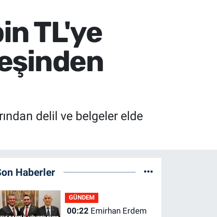
in TL'ye
 eşinden
ından delil ve belgeler elde
Son Haberler
GÜNDEM
00:22
Emirhan Erdem