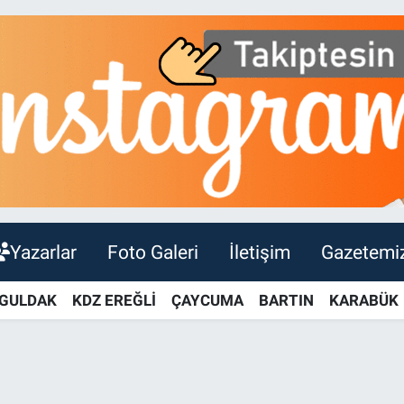
Yazarlar
Foto Galeri
İletişim
Gazetemi
GULDAK
KDZ EREĞLİ
ÇAYCUMA
BARTIN
KARABÜK