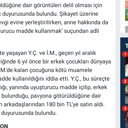
ldüğüne dair görüntüleri delil olması için
suç duyurusunda bulundu. Şikayet üzerine
gi evine yerleştirilirken, anne hakkında da
şturucu madde kullanmak’ suçundan adli
kte yaşayan Y.Ç. ve İ.M., geçen yıl aralık
1
teliğinde 6 yıl önce bir erkek çocukları dünyaya
i İ.M.'de kalan çocuğuna kötü muamele
de kullanıldığını iddia etti. Y.Ç., bu süreçte
2
ğı, yanında uyuşturucu madde içilip, erkek
e bulunduğu, pavyona götürüldüğüne dair
in arkadaşlarından 180 bin TL’ye satın aldı.
3
suç duyurusunda bulundu.
YON