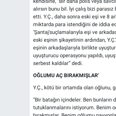
kendisine, "Bir daha polis veya savcı
alırsın bunu bil. İyi çalış bizi parası
etti. Y.Ç., daha sonra eski eşi ve 8 
miktarda para istendiğini de iddia ede
‘Şantaj'suçlamalarıyla eşi ve arkadaşl
eski eşinin şikayetinin ardından, Y.Ç.
eşinin arkadaşlarıyla birlikte uyuştu
uyuşturucu operasyonu yapıldı, uyuştur
serbest kaldılar” dedi.
OĞLUMU AÇ BIRAKMIŞLAR'
Y.Ç., kötü bir ortamda olan oğlunu, g
“Bir batağın içindeler. Ben bunların 
tutuklanmalarını istiyorum. Benim o
bırakmışlar. Benim oğlumu pavyonlar