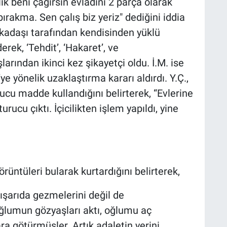
lık beni çağırsın evladını 2 parça olarak
z bırakma. Sen çalış biz yeriz" dediğini iddia
arkadaşı tarafından kendisinden yüklü
rek, ‘Tehdit’, ‘Hakaret’, ve
arından ikinci kez şikayetçi oldu. İ.M. ise
’ye yönelik uzaklaştırma kararı aldırdı. Y.Ç.,
rucu madde kullandığını belirterek, “Evlerine
ucu çıktı. İçicilikten işlem yapıldı, yine
örüntüleri bularak kurtardığını belirterek,
dışarıda gezmelerini değil de
ğlumun gözyaşları aktı, oğlumu aç
a götürmüşler. Artık adaletin yerini