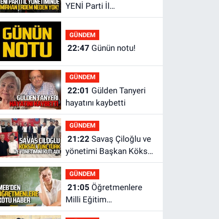
YENİ Parti İl
yönetiminden neden
yok?
GÜNDEM
22:47
Günün notu!
GÜNDEM
22:01
Gülden Tanyeri
hayatını kaybetti
GÜNDEM
21:22
Savaş Çiloğlu ve
yönetimi Başkan Köksal
Tunçtürk’ü kutladı
GÜNDEM
21:05
Öğretmenlere
Milli Eğitim
Bakanlığı'ndan kötü