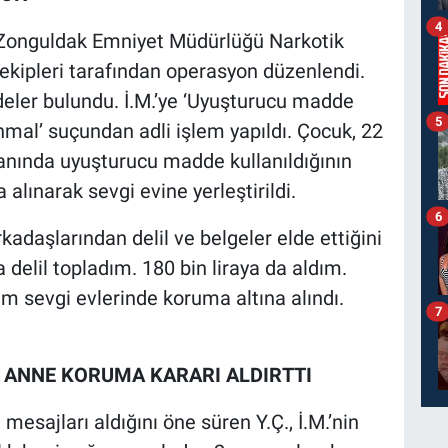
4
e Zonguldak Emniyet Müdürlüğü Narkotik
kipleri tarafından operasyon düzenlendi.
ler bulundu. İ.M.’ye ‘Uyuşturucu madde
5
mal’ suçundan adli işlem yapıldı. Çocuk, 22
anında uyuşturucu madde kullanıldığının
alınarak sevgi evine yerleştirildi.
6
rkadaşlarından delil ve belgeler elde ettiğini
a delil topladım. 180 bin liraya da aldım.
lum sevgi evlerinde koruma altına alındı.
7
U, ANNE KORUMA KARARI ALDIRTTI
 mesajları aldığını öne süren Y.Ç., İ.M.’nin