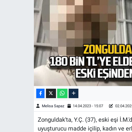
Melisa Sapaz
14.04.2023 - 15:07
02.04.2025
Zonguldak'ta, Y.Ç. (37), eski eşi İ.M
uyuşturucu madde içilip, kadın ve 