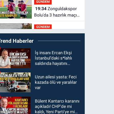
GÜNDEM
haber
19:34
Zonguldakspor
Bolu'da 3 hazırlık maçı
oynayacak... İşte
GÜNDEM
rakipler...
19:27
Çaycuma
Trend Haberler
ırmağında görüldü:
Görenler şaşkınlık
GÜNDEM
İş insanı Ercan Ekşi
yaşadı
İstanbul’daki s*lahlı
19:12
TMO kabuklu
saldırıda hayatını
fındık alım fiyatlarını
kaybetti
açıkladı
Uzun ailesi yasta: Feci
GÜNDEM
kazada ölü ve yaralılar
18:52
Zonguldak'ta
var
pitbul köpek anne ve
çocuğuna saldırdı:
Bülent Kantarcı kararını
GÜNDEM
Tedavi altındalar
açıkladı! CHP'de mi
18:44
Zonguldak'ta
kaldı, Yeni Parti'ye mi