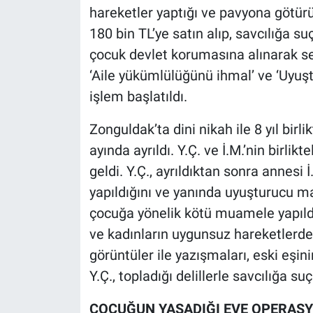
hareketler yaptığı ve pavyona götürü
180 bin TL’ye satın alıp, savcılığa 
çocuk devlet korumasına alınarak sev
‘Aile yükümlülüğünü ihmal’ ve ‘Uyu
işlem başlatıldı.
Zonguldak’ta dini nikah ile 8 yıl birli
ayında ayrıldı. Y.Ç. ve İ.M.’nin birlik
geldi. Y.Ç., ayrıldıktan sonra annes
yapıldığını ve yanında uyuşturucu mad
çocuğa yönelik kötü muamele yapıldı
ve kadınların uygunsuz hareketlerd
görüntüler ile yazışmaları, eski eşin
Y.Ç., topladığı delillerle savcılığa 
ÇOCUĞUN YAŞADIĞI EVE OPERAS