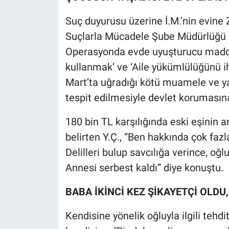
Suç duyurusu üzerine İ.M.’nin evin
Suçlarla Mücadele Şube Müdürlüğü e
Operasyonda evde uyuşturucu madde
kullanmak’ ve ‘Aile yükümlülüğünü ih
Mart’ta uğradığı kötü muamele ve y
tespit edilmesiyle devlet korumasına 
​180 bin TL karşılığında eski eşinin a
belirten Y.Ç., “Ben hakkında çok fazl
Delilleri bulup savcılığa verince, oğ
Annesi serbest kaldı” diye konuştu.
BABA İKİNCİ KEZ ŞİKAYETÇİ OLD
Kendisine yönelik oğluyla ilgili tehdit