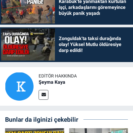
Karabük'te yanmaktan kurtulan
işçi, arkadaşlarını göremeyince
büyük panik yaşadı
Zonguldak'ta taksi durağında
olay! Yüksel Mutlu öldüresiye
darp edildi!
EDITÖR HAKKINDA
Şeyma Kaya
Bunlar da ilginizi çekebilir