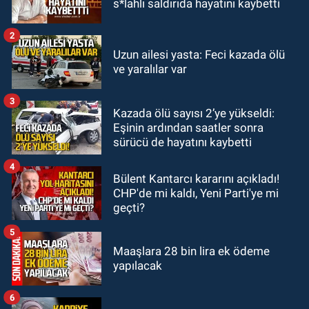
s*lahlı saldırıda hayatını kaybetti
Görenler şaşkınlık yaşadı
2
GÜNDEM
Uzun ailesi yasta: Feci kazada ölü
19:12
TMO kabuklu fındık alım
ve yaralılar var
fiyatlarını açıkladı
3
Kazada ölü sayısı 2’ye yükseldi:
GÜNDEM
Eşinin ardından saatler sonra
18:52
Zonguldak'ta pitbul köpek
sürücü de hayatını kaybetti
anne ve çocuğuna saldırdı: Tedavi
altındalar
4
Bülent Kantarcı kararını açıkladı!
CHP'de mi kaldı, Yeni Parti'ye mi
geçti?
5
Maaşlara 28 bin lira ek ödeme
yapılacak
6