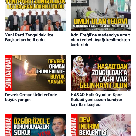
Yeni Parti Zonguldak İlçe
Kdz. Ereğli'de madenciye umut
Başkanları belli oldu.
olan tedavi. Ayağı kesilmekten
kurtarıldı.
Devrek Orman Ürünleri’nde
HASAD Halk Oyunları Spor
büyük yangın
Kulübü yeni sezon kursiyer
kayıtları başladı