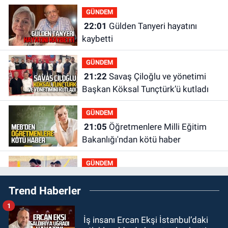
GÜNDEM
22:01
Gülden Tanyeri hayatını
kaybetti
GÜNDEM
21:22
Savaş Çiloğlu ve yönetimi
Başkan Köksal Tunçtürk’ü kutladı
GÜNDEM
21:05
Öğretmenlere Milli Eğitim
Bakanlığı'ndan kötü haber
GÜNDEM
19:34
Zonguldakspor Bolu'da 3
Trend Haberler
hazırlık maçı oynayacak... İşte
rakipler...
1
GÜNDEM
İş insanı Ercan Ekşi İstanbul’daki
19:27
Çaycuma ırmağında görüldü: