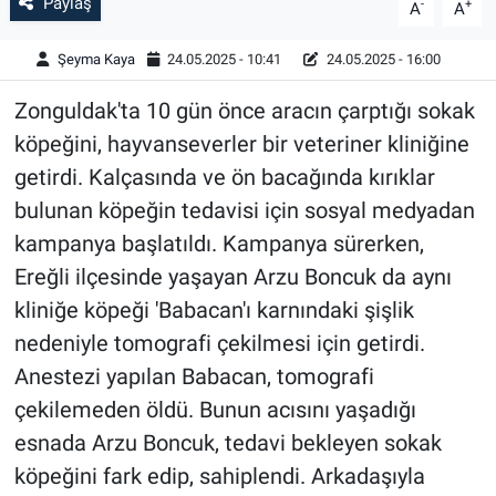
Paylaş
-
+
A
A
Şeyma Kaya
24.05.2025 - 10:41
24.05.2025 - 16:00
Zonguldak'ta 10 gün önce aracın çarptığı sokak
köpeğini, hayvanseverler bir veteriner kliniğine
getirdi. Kalçasında ve ön bacağında kırıklar
bulunan köpeğin tedavisi için sosyal medyadan
kampanya başlatıldı. Kampanya sürerken,
Ereğli ilçesinde yaşayan Arzu Boncuk da aynı
kliniğe köpeği 'Babacan'ı karnındaki şişlik
nedeniyle tomografi çekilmesi için getirdi.
Anestezi yapılan Babacan, tomografi
çekilemeden öldü. Bunun acısını yaşadığı
esnada Arzu Boncuk, tedavi bekleyen sokak
köpeğini fark edip, sahiplendi. Arkadaşıyla