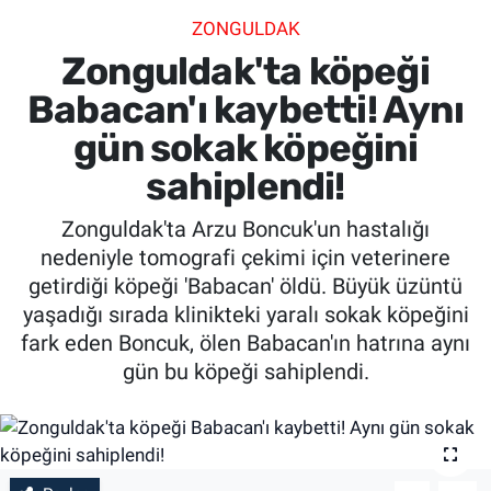
ZONGULDAK
SİYASET
Zonguldak'ta köpeği
SPOR
Babacan'ı kaybetti! Aynı
gün sokak köpeğini
SAĞLIK
sahiplendi!
Zonguldak'ta Arzu Boncuk'un hastalığı
nedeniyle tomografi çekimi için veterinere
getirdiği köpeği 'Babacan' öldü. Büyük üzüntü
yaşadığı sırada klinikteki yaralı sokak köpeğini
fark eden Boncuk, ölen Babacan'ın hatrına aynı
gün bu köpeği sahiplendi.