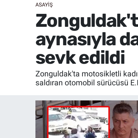
ASAYİŞ
Zonguldak't
aynasıyla d
sevk edildi
Zonguldak'ta motosikletli kadı
saldıran otomobil sürücüsü E.K