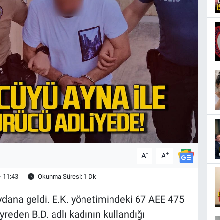
-
+
A
A
- 11:43
Okunma Süresi: 1 Dk
dana geldi. E.K. yönetimindeki 67 AEE 475
yreden B.D. adlı kadının kullandığı