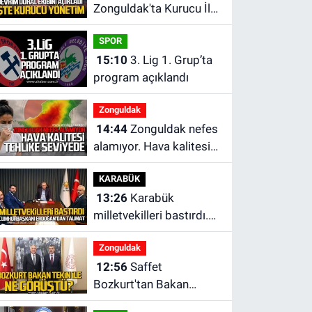
Zonguldak'ta Kurucu İl
Yönetim Kurulu belli
SPOR
oldu
15:10
3. Lig 1. Grup’ta
program açıklandı
Zonguldak
14:44
Zonguldak nefes
alamıyor. Hava kalitesi
tehlikeli seviyede.
KARABÜK
13:26
Karabük
milletvekilleri bastırdı.
Cumhurbaşkanı
Zonguldak
Erdoğan talimat verdi
12:56
Saffet
Bozkurt'tan Bakan
Yusuf Tekin’e ziyaret