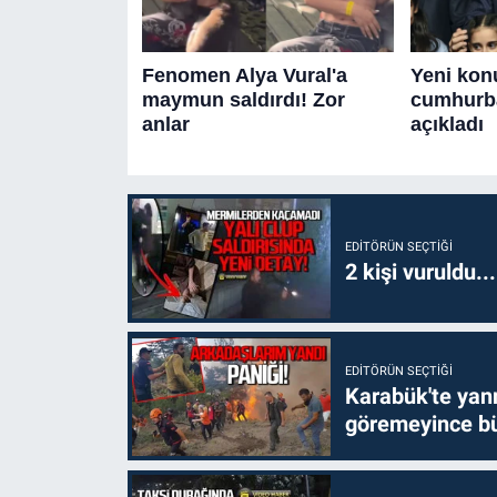
EDITÖRÜN SEÇTIĞI
2 kişi vuruldu..
EDITÖRÜN SEÇTIĞI
Karabük'te yanm
göremeyince bü