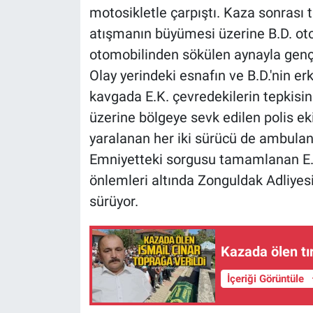
motosikletle çarpıştı. Kaza sonrası t
atışmanın büyümesi üzerine B.D. otomo
otomobilinden sökülen aynayla genç 
Olay yerindeki esnafın ve B.D.'nin er
kavgada E.K. çevredekilerin tepkisin
üzerine bölgeye sevk edilen polis ekip
yaralanan her iki sürücü de ambulans
Emniyetteki sorgusu tamamlanan E.K
önlemleri altında Zonguldak Adliyesi'
sürüyor.
Kazada ölen tı
İçeriği Görüntüle