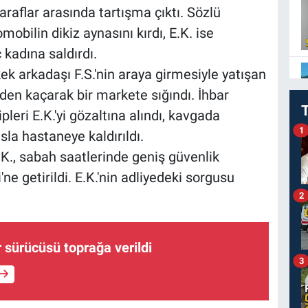
araflar arasında tartışma çıktı. Sözlü
bilin dikiz aynasını kırdı, E.K. ise
kadına saldırdı.
kek arkadaşı F.S.'nin araya girmesiyle yatışan
den kaçarak bir markete sığındı. İhbar
leri E.K.'yi gözaltına alındı, kavgada
1
la hastaneye kaldırıldı.
., sabah saatlerinde geniş güvenlik
ne getirildi. E.K.'nin adliyedeki sorgusu
2
r sürücüsü toprağa verildi
3