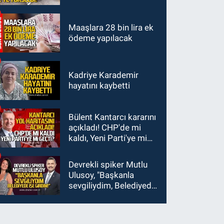
Zamanlar Almanya’da’
sürücü de hayatını
21 Ağustos’ta vizyonda.
kaybetti
Maaşlara 28 bin lira ek
ödeme yapılacak
Kadriye Karademir
hayatını kaybetti
Bülent Kantarcı kararını
açıkladı! CHP'de mi
kaldı, Yeni Parti'ye mi
geçti?
Devrekli spiker Mutlu
Ulusoy, "Başkanla
sevgiliydim, Belediyede
işe girdim"