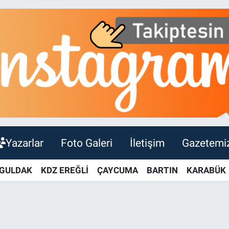
Yazarlar
Foto Galeri
İletişim
Gazetemi
GULDAK
KDZ EREĞLİ
ÇAYCUMA
BARTIN
KARABÜK