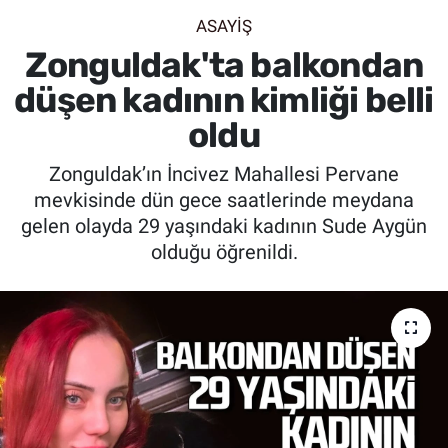
ASAYİŞ
SİYASET
Zonguldak'ta balkondan
SPOR
düşen kadının kimliği belli
oldu
SAĞLIK
Zonguldak’ın İncivez Mahallesi Pervane
mevkisinde dün gece saatlerinde meydana
gelen olayda 29 yaşındaki kadının Sude Aygün
olduğu öğrenildi.