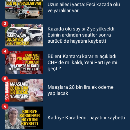
SPOR
Uzun ailesi yasta: Feci kazada ölü
17:17
Zonguldakspor’dan Süper
ve yaralılar var
transfer.
3
Kazada ölü sayısı 2’ye yükseldi:
SİYASET
Eşinin ardından saatler sonra
16:50
Ereğli ve Alaplı teşkilat
sürücü de hayatını kaybetti
anahtarları teslim edildi.
4
Bülent Kantarcı kararını açıkladı!
CHP'de mi kaldı, Yeni Parti'ye mi
geçti?
5
Maaşlara 28 bin lira ek ödeme
yapılacak
6
Kadriye Karademir hayatını kaybetti