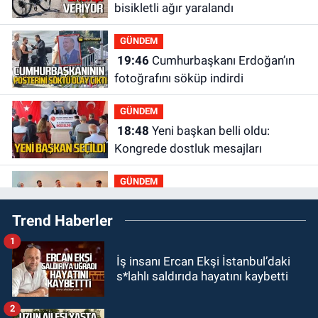
bisikletli ağır yaralandı
GÜNDEM
19:46
Cumhurbaşkanı Erdoğan’ın
fotoğrafını söküp indirdi
GÜNDEM
18:48
Yeni başkan belli oldu:
Kongrede dostluk mesajları
GÜNDEM
18:36
AK Parti teşkilatları
Trend Haberler
toplanarak istişarede bulundu
1
GÜNDEM
İş insanı Ercan Ekşi İstanbul’daki
18:18
Gurbetçi Elmaslar
s*lahlı saldırıda hayatını kaybetti
Zonguldakspor’a destek oldu
2