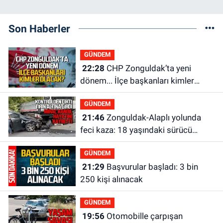
Son Haberler
GÜNDEM
22:28
CHP Zonguldak’ta yeni
dönem... İlçe başkanları kimler
olacak?
GÜNDEM
21:46
Zonguldak-Alaplı yolunda
feci kaza: 18 yaşındaki sürücü
hayatını kaybetti
GÜNDEM
21:29
Başvurular başladı: 3 bin
250 kişi alınacak
GÜNDEM
19:56
Otomobille çarpışan