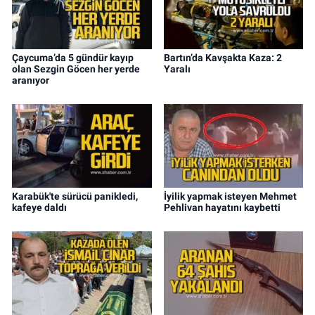
Çaycuma’da 5 gündür kayıp
Bartın’da Kavşakta Kaza: 2
olan Sezgin Göcen her yerde
Yaralı
aranıyor
Karabük'te sürücü panikledi,
İyilik yapmak isteyen Mehmet
kafeye daldı
Pehlivan hayatını kaybetti