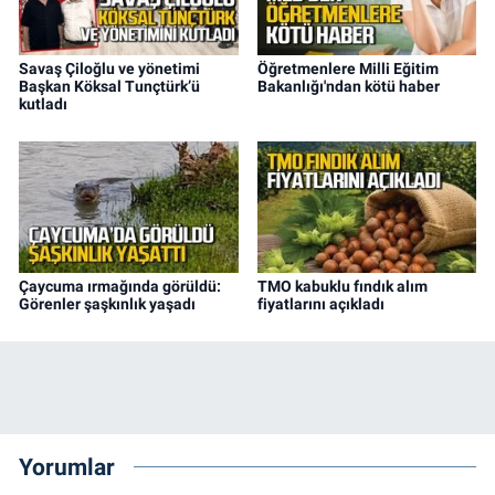
Savaş Çiloğlu ve yönetimi
Öğretmenlere Milli Eğitim
Başkan Köksal Tunçtürk’ü
Bakanlığı'ndan kötü haber
kutladı
Çaycuma ırmağında görüldü:
TMO kabuklu fındık alım
Görenler şaşkınlık yaşadı
fiyatlarını açıkladı
Yorumlar