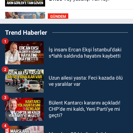
GÜNDEM
20:30
MHP’de sandıklar açıldı yeni
Trend Haberler
başkan belli oldu
1
GÜNDEM
İş insanı Ercan Ekşi İstanbul’daki
20:11
İlçeyi sel aldı: Başkan
s*lahlı saldırıda hayatını kaybetti
çizmeleri giydi çalışmalara katıldı
2
GÜNDEM
Uzun ailesi yasta: Feci kazada ölü
19:58
Yangın korkuttu: 3 katlı evin
ve yaralılar var
çatısında çıkan yangın söndürüldü
3
Bülent Kantarcı kararını açıkladı!
GÜNDEM
CHP'de mi kaldı, Yeni Parti'ye mi
18:35
Filyos’ta 2 kişiyi dalgalar
geçti?
yuttu: 1 kişi hayatını kaybetti 1 kişi
aranıyor
4