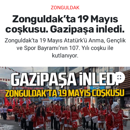
ZONGULDAK
SİYASET
Zonguldak’ta 19 Mayıs
SPOR
coşkusu. Gazipaşa inledi.
Zonguldak’ta 19 Mayıs Atatürk'ü Anma, Gençlik
SAĞLIK
ve Spor Bayramı’nın 107. Yılı coşku ile
kutlanıyor.