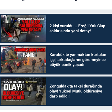
2 kişi vuruldu... Ereğli Yalı Clup
saldırısında yeni detay!
Karabük'te yanmaktan kurtulan
işçi, arkadaşlarını göremeyince
büyük panik yaşadı
Zonguldak'ta taksi durağında
olay! Yüksel Mutlu öldüresiye
darp edildi!