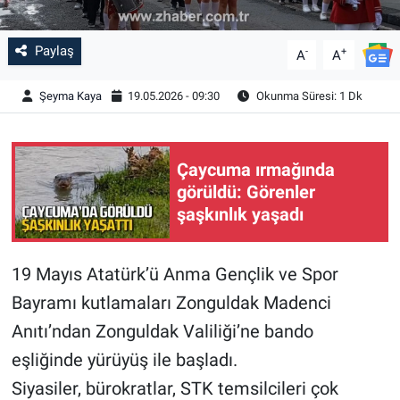
Paylaş
-
+
A
A
Şeyma Kaya
19.05.2026 - 09:30
Okunma Süresi: 1 Dk
Çaycuma ırmağında
görüldü: Görenler
şaşkınlık yaşadı
19 Mayıs Atatürk’ü Anma Gençlik ve Spor
Bayramı kutlamaları Zonguldak Madenci
Anıtı’ndan Zonguldak Valiliği’ne bando
eşliğinde yürüyüş ile başladı.
Siyasiler, bürokratlar, STK temsilcileri çok