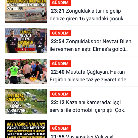
GÜNDEM
23:21
Zonguldak'a tur ile gelip
denize giren 16 yaşındaki çocuk
kayboldu: Son anları kamerada
GÜNDEM
22:54
Zonguldakspor Nevzat Bilen
ile resmen anlaştı: Elmas'a golcü
kanat
GÜNDEM
22:40
Mustafa Çağlayan, Hakan
Ergin’in ailesine taziye ziyaretinde
bulundu
GÜNDEM
22:12
Kaza anı kamerada: İşçi
servisi ile otomobil çarpıştı: Çok
sayıda yaralı var
GÜNDEM
21:55
Vay yasakçı Vali vay!