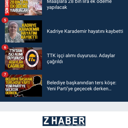
Maaşlara 28 bin lira ek ödeme
yapılacak
5
Kadriye Karademir hayatını kaybetti
6
TTK işçi alımı duyurusu. Adaylar
çağrıldı
7
Belediye başkanından ters köşe:
Yeni Parti’ye geçecek derken…