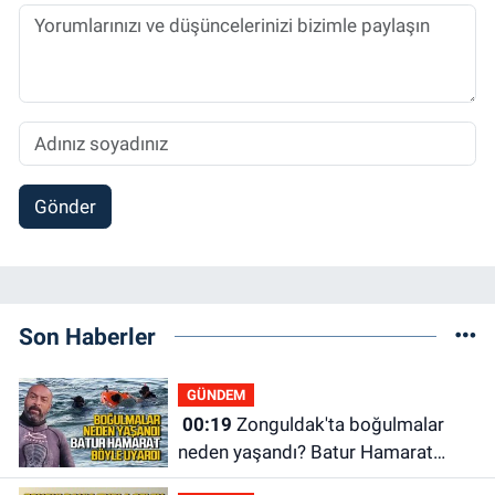
Gönder
Son Haberler
GÜNDEM
00:19
Zonguldak'ta boğulmalar
neden yaşandı? Batur Hamarat
böyle uyardı!