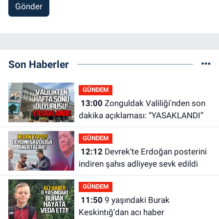
Gönder
Son Haberler
GÜNDEM
13:00
Zonguldak Valiliği'nden son
dakika açıklaması: “YASAKLANDI”
GÜNDEM
12:12
Devrek’te Erdoğan posterini
indiren şahıs adliyeye sevk edildi
GÜNDEM
11:50
9 yaşındaki Burak
Keskintığ’dan acı haber