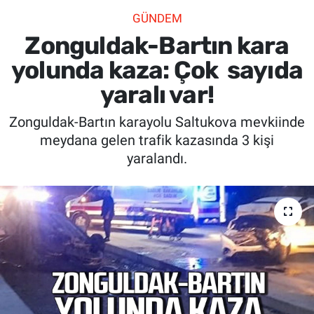
GÜNDEM
SİYASET
Zonguldak-Bartın kara
SPOR
yolunda kaza: Çok sayıda
yaralı var!
SAĞLIK
Zonguldak-Bartın karayolu Saltukova mevkiinde
meydana gelen trafik kazasında 3 kişi
yaralandı.