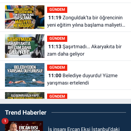
GÜNDEM
11:19
Zonguldak’ta bir öğrencinin
yeni eğitim yılına başlama maliyeti
ne kadar?
GÜNDEM
11:13
Şaşırtmadı... Akaryakıta bir
zam daha geliyor
GÜNDEM
11:00
Belediye duyurdu! Yüzme
yarışması ertelendi
GÜNDEM
10:55
İşçi servisi kaza yaptı...
Trend Haberler
Yaralıların durumu ağır
1
GÜNDEM
İş insanı Ercan Ekşi İstanbul’daki