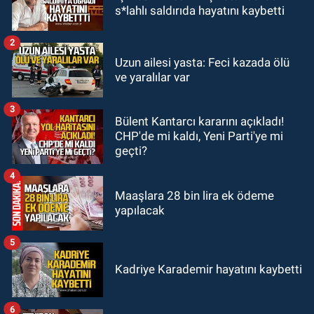
10:06
“Drakula” alarmı! Zonguldak,
s*lahlı saldırıda hayatını kaybetti
Bartın ve Düzce tehdit altında
2
GÜNDEM
Uzun ailesi yasta: Feci kazada ölü
09:52
Karabük'te kaza yaptılar: 7
ve yaralılar var
yaralı
3
Bülent Kantarcı kararını açıkladı!
GÜNDEM
CHP'de mi kaldı, Yeni Parti'ye mi
09:43
Arkadaşlıklar & Dostluklar
geçti?
4
Maaşlara 28 bin lira ek ödeme
yapılacak
5
Kadriye Karademir hayatını kaybetti
6