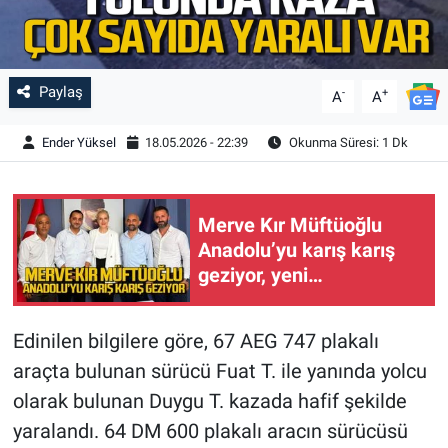
Paylaş
-
+
A
A
Ender Yüksel
18.05.2026 - 22:39
Okunma Süresi: 1 Dk
Merve Kır Müftüoğlu
Anadolu’yu karış karış
geziyor, yeni
yapılanmaları
şekillendiriyor
Edinilen bilgilere göre, 67 AEG 747 plakalı
araçta bulunan sürücü Fuat T. ile yanında yolcu
olarak bulunan Duygu T. kazada hafif şekilde
yaralandı. 64 DM 600 plakalı aracın sürücüsü