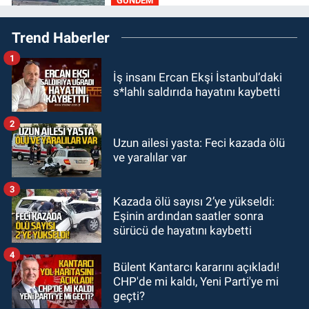
GÜNDEM
19:16
Kozlu Ilıksu’da can pazarı!
Trend Haberler
Cankurtaran saniyelerle yarıştı
1
GÜNDEM
İş insanı Ercan Ekşi İstanbul’daki
19:01
Çaycumalılar Derneği
s*lahlı saldırıda hayatını kaybetti
Başkanı Savaş Çiloğlu GMİS
Başkanı Hakan Yeşil ile ne görüştü?
2
SPOR
Uzun ailesi yasta: Feci kazada ölü
17:45
Kozlu Belediyespor, Tezcan
ve yaralılar var
Gökmen'i kadrosuna kattı
3
Kazada ölü sayısı 2’ye yükseldi:
Zonguldak
Eşinin ardından saatler sonra
17:39
Şampiyondan GMİS'e
sürücü de hayatını kaybetti
teşekkür ziyareti
4
Bülent Kantarcı kararını açıkladı!
CHP'de mi kaldı, Yeni Parti'ye mi
geçti?