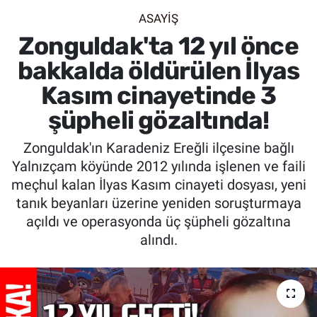
ASAYİŞ
SİYASET
Zonguldak'ta 12 yıl önce
SPOR
bakkalda öldürülen İlyas
Kasım cinayetinde 3
SAĞLIK
şüpheli gözaltında!
Zonguldak'ın Karadeniz Ereğli ilçesine bağlı
Yalnızçam köyünde 2012 yılında işlenen ve faili
meçhul kalan İlyas Kasım cinayeti dosyası, yeni
tanık beyanları üzerine yeniden soruşturmaya
açıldı ve operasyonda üç şüpheli gözaltına
alındı.