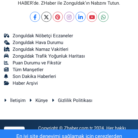
HABER’de. ZHaber ile Zonguldak’ın Nabzını Tutun.
Zonguldak Nöbetçi Eczaneler
Zonguldak Hava Durumu
Zonguldak Namaz Vakitleri
Zonguldak Trafik Yoğunluk Haritası
Puan Durumu ve Fikstür
Tüm Manşetler
Son Dakika Haberleri
Haber Arşivi
İletişim
Künye
Gizlilik Politikası
Copyright © Zhaber.com.tr 2024. Her hakkı
RSS
saklıdır.
En iyi site deneyimi sağlamak için çerezlerden