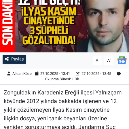
Paylaş
-
+
A
A
Alican Köse
27.10.2025 - 13:41
27.10.2025 - 13:45
Okunma Süresi: 1 Dk
Zonguldak'ın Karadeniz Ereğli ilçesi Yalnızçam
köyünde 2012 yılında bakkalda işlenen ve 12
yıldır çözülemeyen İlyas Kasım cinayetine
ilişkin dosya, yeni tanık beyanları üzerine
yeniden soruşturmaya açıldı. Jandarma Suç