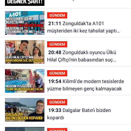
GÜNDEM
21:11
Zonguldak’ta A101
müşteriden iki kez tahsilat yaptı
geri ödemiyor!
GÜNDEM
20:48
Zonguldaklı oyuncu Ülkü
Hilal Çiftçi'nin babasından suç
duyurusu
GÜNDEM
19:54
Kilimli'de modern tesislerde
yüzme bilmeyen genç kalmayacak
GÜNDEM
19:33
Dalgalar Batın’ı bizden
kopardı