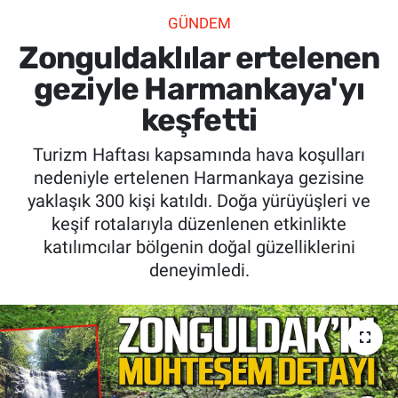
GÜNDEM
SİYASET
Zonguldaklılar ertelenen
SPOR
geziyle Harmankaya'yı
keşfetti
SAĞLIK
Turizm Haftası kapsamında hava koşulları
nedeniyle ertelenen Harmankaya gezisine
yaklaşık 300 kişi katıldı. Doğa yürüyüşleri ve
keşif rotalarıyla düzenlenen etkinlikte
katılımcılar bölgenin doğal güzelliklerini
deneyimledi.