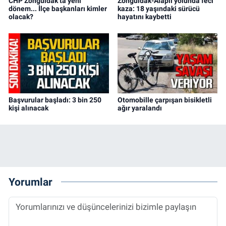
CHP Zonguldak’ta yeni
Zonguldak-Alaplı yolunda feci
dönem... İlçe başkanları kimler
kaza: 18 yaşındaki sürücü
olacak?
hayatını kaybetti
Başvurular başladı: 3 bin 250
Otomobille çarpışan bisikletli
kişi alınacak
ağır yaralandı
Yorumlar