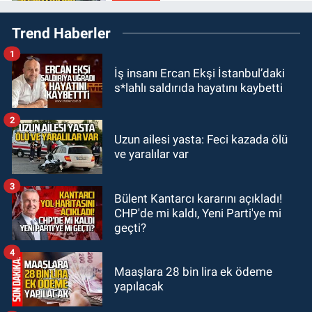
11:13
Şaşırtmadı... Akaryakıta bir
Trend Haberler
zam daha geliyor
1
GÜNDEM
İş insanı Ercan Ekşi İstanbul’daki
11:00
Belediye duyurdu! Yüzme
s*lahlı saldırıda hayatını kaybetti
yarışması ertelendi
2
GÜNDEM
Uzun ailesi yasta: Feci kazada ölü
10:55
İşçi servisi kaza yaptı...
ve yaralılar var
Yaralıların durumu ağır
3
Bülent Kantarcı kararını açıkladı!
GÜNDEM
CHP'de mi kaldı, Yeni Parti'ye mi
10:06
“Drakula” alarmı! Zonguldak,
geçti?
Bartın ve Düzce tehdit altında
4
Maaşlara 28 bin lira ek ödeme
yapılacak