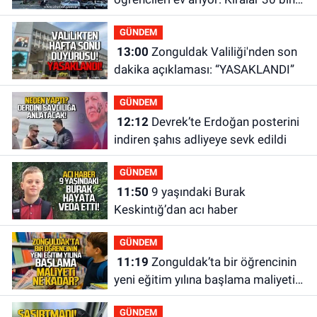
liraya kadar çıkıyor
GÜNDEM
13:00
Zonguldak Valiliği'nden son
dakika açıklaması: “YASAKLANDI”
GÜNDEM
12:12
Devrek’te Erdoğan posterini
indiren şahıs adliyeye sevk edildi
GÜNDEM
11:50
9 yaşındaki Burak
Keskintığ’dan acı haber
GÜNDEM
11:19
Zonguldak’ta bir öğrencinin
yeni eğitim yılına başlama maliyeti
ne kadar?
GÜNDEM