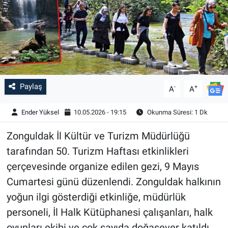
Paylaş
-
+
A
A
Ender Yüksel
10.05.2026 - 19:15
Okunma Süresi: 1 Dk
Zonguldak İl Kültür ve Turizm Müdürlüğü
tarafından 50. Turizm Haftası etkinlikleri
çerçevesinde organize edilen gezi, 9 Mayıs
Cumartesi günü düzenlendi. Zonguldak halkının
yoğun ilgi gösterdiği etkinliğe, müdürlük
personeli, İl Halk Kütüphanesi çalışanları, halk
oyunları ekibi ve çok sayıda doğasever katıldı.