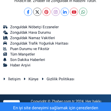
HABER’de. ZHaber ile Zonguldak’ın Nabzını Tutun.
Zonguldak Nöbetçi Eczaneler
Zonguldak Hava Durumu
Zonguldak Namaz Vakitleri
Zonguldak Trafik Yoğunluk Haritası
Puan Durumu ve Fikstür
Tüm Manşetler
Son Dakika Haberleri
Haber Arşivi
İletişim
Künye
Gizlilik Politikası
Copyright © Zhaber.com.tr 2024. Her hakkı
RSS
saklıdır.
En iyi site deneyimi sağlamak için çerezlerden