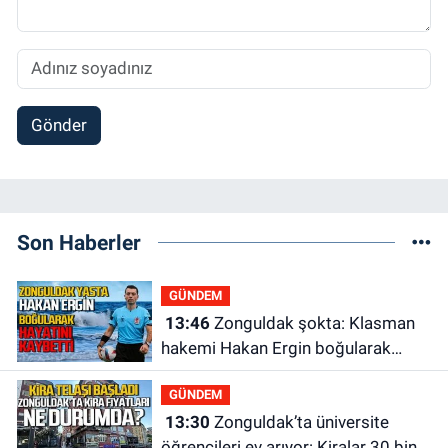
Gönder
Son Haberler
GÜNDEM
13:46
Zonguldak şokta: Klasman
hakemi Hakan Ergin boğularak
hayatını kaybetti
GÜNDEM
13:30
Zonguldak’ta üniversite
öğrencileri ev arıyor: Kiralar 30 bin