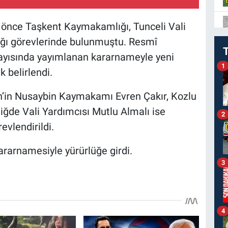
önce Taşkent Kaymakamlığı, Tunceli Vali
lığı görevlerinde bulunmuştu. Resmî
sayısında yayımlanan kararnameyle yeni
1
 belirlendi.
’in Nusaybin Kaymakamı Evren Çakır, Kozlu
ğde Vali Yardımcısı Mutlu Almalı ise
2
evlendirildi.
kararnamesiyle yürürlüğe girdi.
3
4