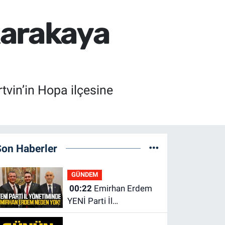
Karakaya
tvin’in Hopa ilçesine
Son Haberler
GÜNDEM
00:22
Emirhan Erdem
YENİ Parti İl
yönetiminden neden