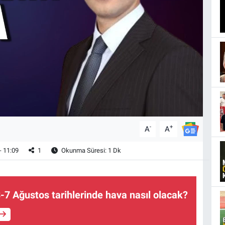
-
+
A
A
- 11:09
1
Okunma Süresi: 1 Dk
-7 Ağustos tarihlerinde hava nasıl olacak?