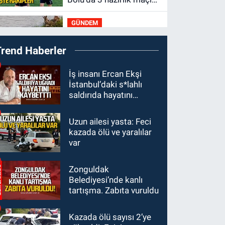
oynayacak... İşte
GÜNDEM
rakipler...
19:27
Çaycuma
Trend Haberler
ırmağında görüldü:
Görenler şaşkınlık
GÜNDEM
İş insanı Ercan Ekşi
yaşadı
İstanbul’daki s*lahlı
19:12
TMO kabuklu
saldırıda hayatını
fındık alım fiyatlarını
kaybetti
açıkladı
Uzun ailesi yasta: Feci
GÜNDEM
kazada ölü ve yaralılar
18:52
Zonguldak'ta
var
pitbul köpek anne ve
çocuğuna saldırdı:
Zonguldak
GÜNDEM
Tedavi altındalar
Belediyesi’nde kanlı
18:44
Zonguldak'ta
tartışma. Zabıta vuruldu
araç yayaya çarptı: Ağır
yaralanan yaya tedavi
Kazada ölü sayısı 2’ye
altına alındı