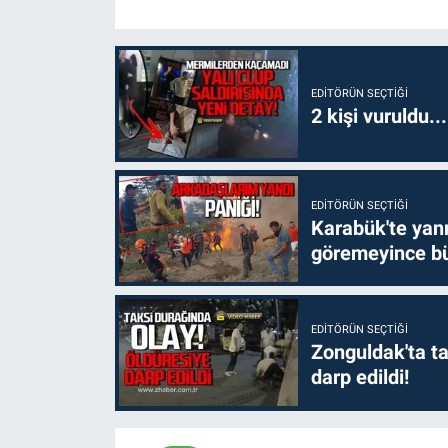
EDITÖRÜN SEÇTIĞI
2 kişi vuruldu..
EDITÖRÜN SEÇTIĞI
Karabük'te yanm
göremeyince bü
EDITÖRÜN SEÇTIĞI
Zonguldak'ta ta
darp edildi!