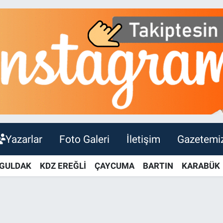
Yazarlar
Foto Galeri
İletişim
Gazetemi
GULDAK
KDZ EREĞLİ
ÇAYCUMA
BARTIN
KARABÜK