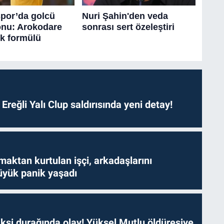
. Ereğli Yalı Clup saldırısında yeni detay!
aktan kurtulan işçi, arkadaşlarını
yük panik yaşadı
ksi durağında olay! Yüksel Mutlu öldüresiye