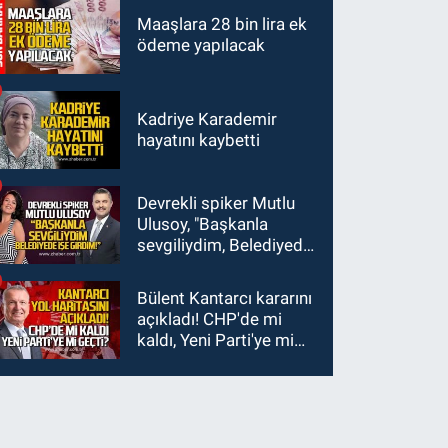
kaybetti
Tedavi altındalar
Maaşlara 28 bin lira ek
ödeme yapılacak
Kadriye Karademir
hayatını kaybetti
Devrekli spiker Mutlu
Ulusoy, "Başkanla
sevgiliydim, Belediyede
işe girdim"
Bülent Kantarcı kararını
açıkladı! CHP'de mi
kaldı, Yeni Parti'ye mi
geçti?