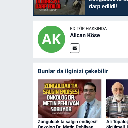
darp edildi!
EDITÖR HAKKINDA
Alican Köse
Bunlar da ilginizi çekebilir
Zonguldak'ta salgın endişesi!
Ali Topaloğ
Onkolog Dr. Metin Pehlivan
ölçülmeli