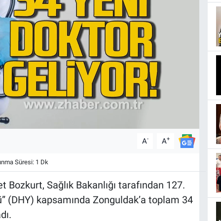
-
+
A
A
nma Süresi: 1 Dk
et Bozkurt, Sağlık Bakanlığı tarafından 127.
” (DHY) kapsamında Zonguldak’a toplam 34
dı.