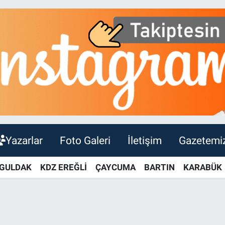
Yazarlar
Foto Galeri
İletişim
Gazetemi
GULDAK
KDZ EREĞLİ
ÇAYCUMA
BARTIN
KARABÜK