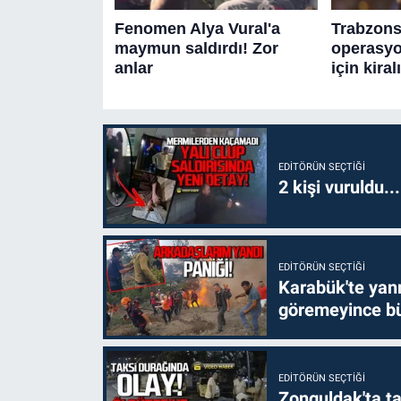
EDITÖRÜN SEÇTIĞI
2 kişi vuruldu..
EDITÖRÜN SEÇTIĞI
Karabük'te yanm
göremeyince bü
EDITÖRÜN SEÇTIĞI
Zonguldak'ta ta