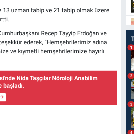
e 13 uzman tabip ve 21 tabip olmak üzere
tti.
a Cumhurbaşkanı Recep Tayyip Erdoğan ve
eşekkür ederek, “Hemşehrilerimiz adına
1
ze ve kıymetli hemşehrilerimize hayırlı
2
'nde Nida Taşçılar Nöroloji Anabilim
e başladı.
3
4