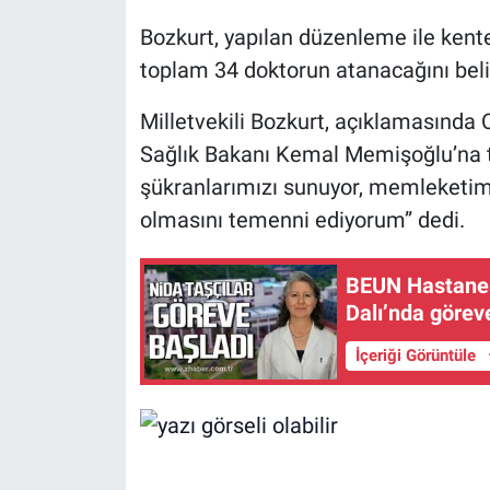
Bozkurt, yapılan düzenleme ile kent
toplam 34 doktorun atanacağını belir
Milletvekili Bozkurt, açıklamasınd
Sağlık Bakanı Kemal Memişoğlu’na t
şükranlarımızı sunuyor, memleketimi
olmasını temenni ediyorum” dedi.
BEUN Hastanesi
Dalı’nda görev
İçeriği Görüntüle