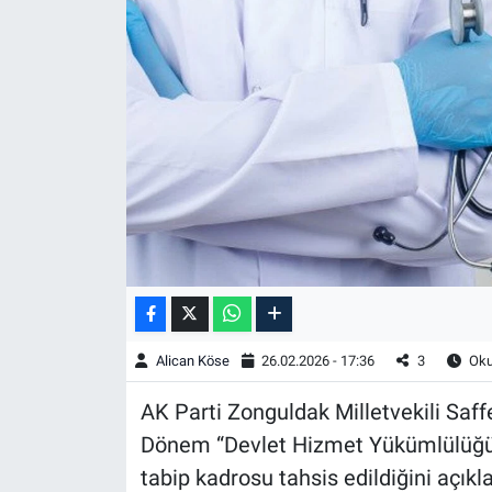
Alican Köse
26.02.2026 - 17:36
3
Oku
AK Parti Zonguldak Milletvekili Saff
Dönem “Devlet Hizmet Yükümlülüğü
tabip kadrosu tahsis edildiğini açıkla