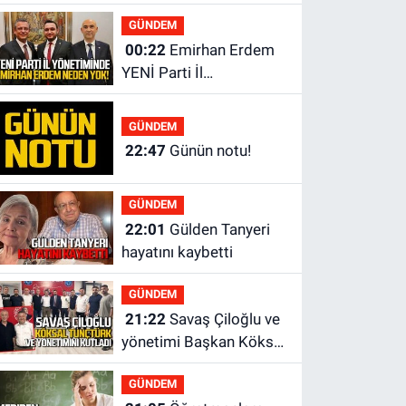
polis öğrencisi alacak.
GÜNDEM
00:22
Emirhan Erdem
YENİ Parti İl
yönetiminden neden
yok?
GÜNDEM
22:47
Günün notu!
GÜNDEM
22:01
Gülden Tanyeri
hayatını kaybetti
GÜNDEM
21:22
Savaş Çiloğlu ve
yönetimi Başkan Köksal
Tunçtürk’ü kutladı
GÜNDEM