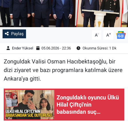
Paylaş
-
+
A
A
Ender Yüksel
05.06.2026 - 22:36
Okunma Süresi: 1 Dk
Zonguldak Valisi Osman Hacıbektaşoğlu, bir
dizi ziyaret ve bazı programlara katılmak üzere
Ankara’ya gitti.
Zonguldaklı oyuncu Ülkü
Hilal Çiftçi'nin
babasından suç
duyurusu