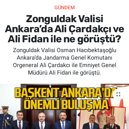
GÜNDEM
SİYASET
Zonguldak Valisi
SPOR
Ankara’da Ali Çardakçı ve
Ali Fidan ile ne görüştü?
SAĞLIK
Zonguldak Valisi Osman Hacıbektaşoğlu
Ankara’da Jandarma Genel Komutanı
Orgeneral Ali Çardakcı ile Emniyet Genel
Müdürü Ali Fidan ile görüştü.