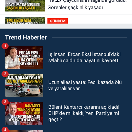
19:27
Çaycuma ırmağında görüldü:
Görenler şaşkınlık yaşadı
GÜNDEM
19:12
TMO kabuklu fındık alım
Trend Haberler
fiyatlarını açıkladı
1
GÜNDEM
İş insanı Ercan Ekşi İstanbul’daki
18:52
Zonguldak'ta pitbul köpek
s*lahlı saldırıda hayatını kaybetti
anne ve çocuğuna saldırdı: Tedavi
altındalar
2
GÜNDEM
Uzun ailesi yasta: Feci kazada ölü
18:44
Zonguldak'ta araç yayaya
ve yaralılar var
çarptı: Ağır yaralanan yaya tedavi
altına alındı
3
Bülent Kantarcı kararını açıkladı!
GÜNDEM
CHP'de mi kaldı, Yeni Parti'ye mi
18:32
İşçi lideri Şemsi Denizer
geçti?
kabri başında anıldı
4