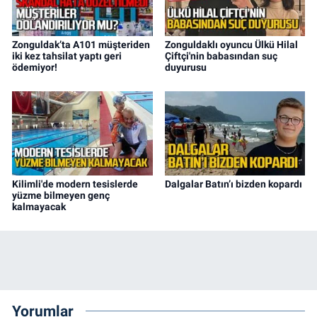
Zonguldak’ta A101 müşteriden
Zonguldaklı oyuncu Ülkü Hilal
iki kez tahsilat yaptı geri
Çiftçi'nin babasından suç
ödemiyor!
duyurusu
Kilimli'de modern tesislerde
Dalgalar Batın’ı bizden kopardı
yüzme bilmeyen genç
kalmayacak
Yorumlar