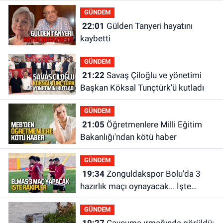
GÜNDEM
22:01
Gülden Tanyeri hayatını
kaybetti
GÜNDEM
21:22
Savaş Çiloğlu ve yönetimi
Başkan Köksal Tunçtürk’ü kutladı
GÜNDEM
21:05
Öğretmenlere Milli Eğitim
Bakanlığı'ndan kötü haber
GÜNDEM
19:34
Zonguldakspor Bolu'da 3
hazırlık maçı oynayacak... İşte
rakipler...
GÜNDEM