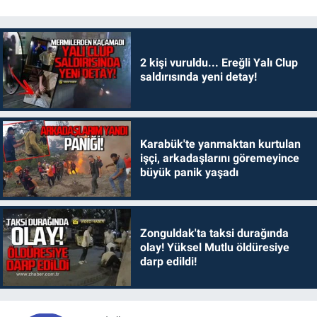
2 kişi vuruldu... Ereğli Yalı Clup
saldırısında yeni detay!
Karabük'te yanmaktan kurtulan
işçi, arkadaşlarını göremeyince
büyük panik yaşadı
Zonguldak'ta taksi durağında
olay! Yüksel Mutlu öldüresiye
darp edildi!