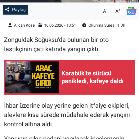
Paylaş
-
+
A
A
Alican Köse
16.06.2026 - 10:51
Okunma Süresi: 1 Dk
Zonguldak Soğuksu’da bulunan bir oto
lastikçinin çatı katında yangın çıktı.
Karabük'te sürücü
panikledi, kafeye daldı
İhbar üzerine olay yerine gelen itfaiye ekipleri,
alevlere kısa sürede müdahale ederek yangını
kontrol altına aldı.
Yangının çıkış nedeni yapılacak incelemenin