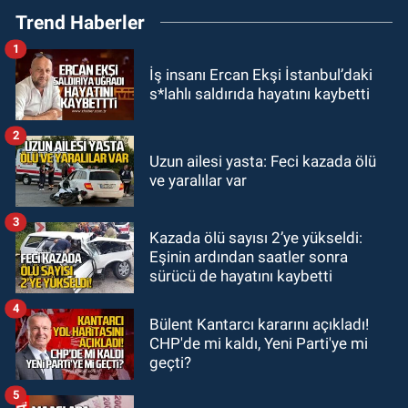
Trend Haberler
fırladı: Çok sayıda yaralı var
1
GÜNDEM
İş insanı Ercan Ekşi İstanbul’daki
21:38
Ercüment Ünal'dan acık
s*lahlı saldırıda hayatını kaybetti
haber geldi: Ameliyata dayanamadı
2
GÜNDEM
Uzun ailesi yasta: Feci kazada ölü
21:12
Yönetim kulübü önce borç
ve yaralılar var
batağına soktu şimdi de görevden
kaçtığını resmen açıkladı
3
Kazada ölü sayısı 2’ye yükseldi:
GÜNDEM
Eşinin ardından saatler sonra
20:56
Otomobilin çarptığı yaşlı
sürücü de hayatını kaybetti
adam hayatını kaybetti
4
Bülent Kantarcı kararını açıkladı!
CHP'de mi kaldı, Yeni Parti'ye mi
geçti?
5