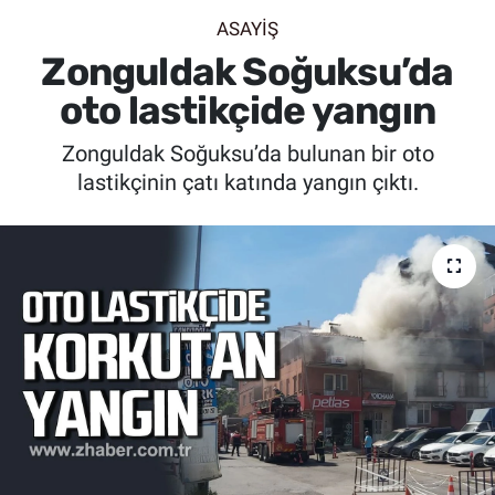
ASAYİŞ
SİYASET
Zonguldak Soğuksu’da
SPOR
oto lastikçide yangın
Zonguldak Soğuksu’da bulunan bir oto
SAĞLIK
lastikçinin çatı katında yangın çıktı.