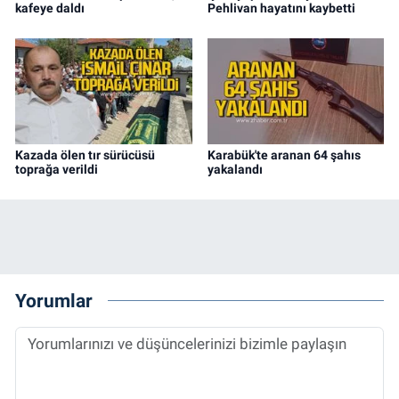
kafeye daldı
Pehlivan hayatını kaybetti
Kazada ölen tır sürücüsü
Karabük'te aranan 64 şahıs
toprağa verildi
yakalandı
Yorumlar