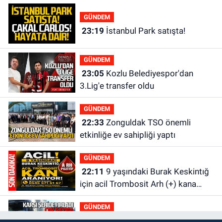
GÜNDEM
23:19
İstanbul Park satışta!
GÜNDEM
23:05
Kozlu Belediyespor'dan
3.Lig'e transfer oldu
GÜNDEM
22:33
Zonguldak TSO önemli
etkinliğe ev sahipliği yaptı
GÜNDEM
22:11
9 yaşındaki Burak Keskintığ
için acil Trombosit Arh (+) kana
ihtiyaç var
GÜNDEM
21:50
Yoldan çıktı karşı şeride