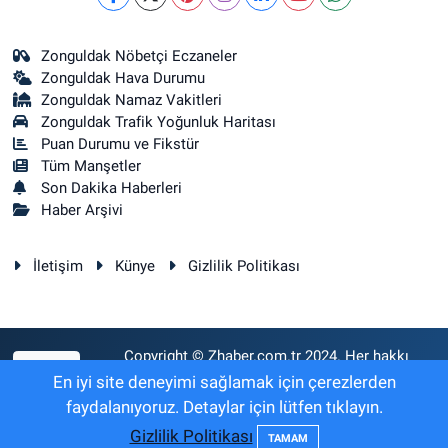
Zonguldak Nöbetçi Eczaneler
Zonguldak Hava Durumu
Zonguldak Namaz Vakitleri
Zonguldak Trafik Yoğunluk Haritası
Puan Durumu ve Fikstür
Tüm Manşetler
Son Dakika Haberleri
Haber Arşivi
İletişim
Künye
Gizlilik Politikası
Copyright © Zhaber.com.tr 2024. Her hakkı
RSS
saklıdır.
En iyi site deneyimi sağlamak için çerezlerden
faydalanıyoruz. Detaylar için lütfen tıklayın.
Gizlilik Politikası
Haber Yazılımı:
TE Bilişim
TAMAM