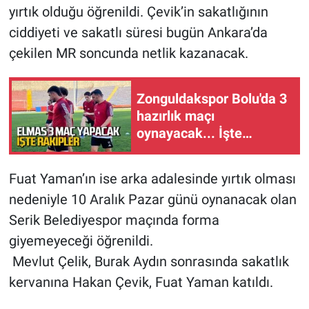
yırtık olduğu öğrenildi. Çevik’in sakatlığının
ciddiyeti ve sakatlı süresi bugün Ankara’da
çekilen MR soncunda netlik kazanacak.
Zonguldakspor Bolu'da 3
hazırlık maçı
oynayacak... İşte
rakipler...
Fuat Yaman’ın ise arka adalesinde yırtık olması
nedeniyle 10 Aralık Pazar günü oynanacak olan
Serik Belediyespor maçında forma
giyemeyeceği öğrenildi.
Mevlut Çelik, Burak Aydın sonrasında sakatlık
kervanına Hakan Çevik, Fuat Yaman katıldı.