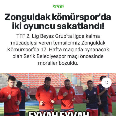
SPOR
SİYASET
Zonguldak kömürspor'da
SPOR
iki oyuncu sakatlandı!
TFF 2. Lig Beyaz Grup’ta ligde kalma
SAĞLIK
mücadelesi veren temsilcimiz Zonguldak
Kömürspor’da 17. Hafta maçında oynanacak
olan Serik Belediyespor maçı öncesinde
moraller bozuldu.