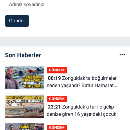
Gönder
Son Haberler
GÜNDEM
00:19
Zonguldak'ta boğulmalar
neden yaşandı? Batur Hamarat
böyle uyardı!
GÜNDEM
23:21
Zonguldak'a tur ile gelip
denize giren 16 yaşındaki çocuk
kayboldu: Son anları kamerada
GÜNDEM