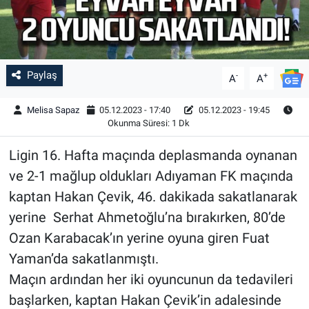
Paylaş
-
+
A
A
Melisa Sapaz
05.12.2023 - 17:40
05.12.2023 - 19:45
Okunma Süresi: 1 Dk
Ligin 16. Hafta maçında deplasmanda oynanan
ve 2-1 mağlup oldukları Adıyaman FK maçında
kaptan Hakan Çevik, 46. dakikada sakatlanarak
yerine Serhat Ahmetoğlu’na bırakırken, 80’de
Ozan Karabacak’ın yerine oyuna giren Fuat
Yaman’da sakatlanmıştı.
Maçın ardından her iki oyuncunun da tedavileri
başlarken, kaptan Hakan Çevik’in adalesinde