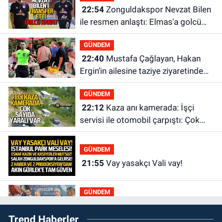
22:54
Zonguldakspor Nevzat Bilen
ile resmen anlaştı: Elmas'a golcü
kanat
GÜNDEM
22:40
Mustafa Çağlayan, Hakan
Ergin’in ailesine taziye ziyaretinde
bulundu
GÜNDEM
22:12
Kaza anı kamerada: İşçi
servisi ile otomobil çarpıştı: Çok
sayıda yaralı var
GÜNDEM
21:55
Vay yasakçı Vali vay!
GÜNDEM
20:30
MHP’de sandıklar açıldı yeni
Trend Haberler
başkan belli oldu