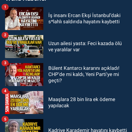
1
GÜNDEM
İş insanı Ercan Ekşi İstanbul’daki
20:11
İlçeyi sel aldı: Başkan
s*lahlı saldırıda hayatını kaybetti
çizmeleri giydi çalışmalara katıldı
2
GÜNDEM
Uzun ailesi yasta: Feci kazada ölü
19:58
Yangın korkuttu: 3 katlı evin
ve yaralılar var
çatısında çıkan yangın söndürüldü
3
Bülent Kantarcı kararını açıkladı!
GÜNDEM
CHP'de mi kaldı, Yeni Parti'ye mi
18:35
Filyos’ta 2 kişiyi dalgalar
geçti?
yuttu: 1 kişi hayatını kaybetti 1 kişi
aranıyor
4
Maaşlara 28 bin lira ek ödeme
yapılacak
5
Kadriye Karademir hayatını kaybetti