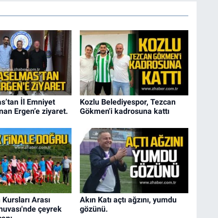
s’tan İl Emniyet
Kozlu Belediyespor, Tezcan
an Ergen’e ziyaret.
Gökmen'i kadrosuna kattı
 Kursları Arası
Akın Katı açtı ağzını, yumdu
nuvası'nde çeyrek
gözünü.