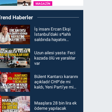
MAGAZİN
12:31
Ülkü Hilal
Trend Haberler
Çiftçi’nin babası Ünal
Çiftçi suç duyurusunda
Zonguldak
İş insanı Ercan Ekşi
bulundu. Birlikte çekilen
İstanbul’daki s*lahlı
12:00
Olcay Can
kareler ortaya çıktı.
saldırıda hayatını
görevine resmen
kaybetti
başladı.
Uzun ailesi yasta: Feci
Zonguldak
kazada ölü ve yaralılar
10:51
Bülent Ecevit
var
Üniversitesi'ne 45
sözleşmeli personel
Bülent Kantarcı kararını
GÜNDEM
alınacak.
açıkladı! CHP'de mi
10:00
Dışarıdakiler: Bir
kaldı, Yeni Parti'ye mi
Zamanlar Almanya’da’
geçti?
21 Ağustos’ta vizyonda.
Maaşlara 28 bin lira ek
ödeme yapılacak