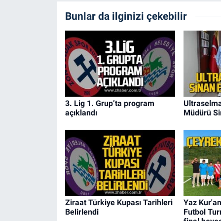
Bunlar da ilginizi çekebilir
3. Lig 1. Grup’ta program
Ultraselma
açıklandı
Müdürü Sin
Ziraat Türkiye Kupası Tarihleri
Yaz Kur'an
Belirlendi
Futbol Tur