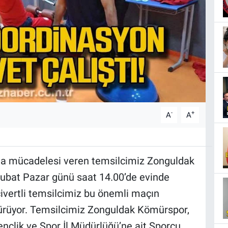
-
+
A
A
lma mücadelesi veren temsilcimiz Zonguldak
ubat Pazar günü saat 14.00’de evinde
civertli temsilcimiz bu önemli maçın
ürdürüyor. Temsilcimiz Zonguldak Kömürspor,
nçlik ve Spor İl Müdürlüğü’ne ait Sporcu