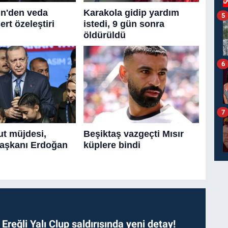
5
6
7
. Ereğli Yalı Clup saldırısında yeni detay!