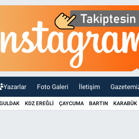
Yazarlar
Foto Galeri
İletişim
Gazetemi
GULDAK
KDZ EREĞLİ
ÇAYCUMA
BARTIN
KARABÜK