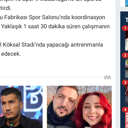
tirdi.
rcu Fabrikası Spor Salonu’nda koordinasyon
. Yaklaşık 1 saat 30 dakika süren çalışmanın
1
l Köksal Stadı’nda yapacağı antrenmanla
 edecek.
2
3
4