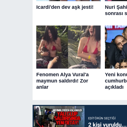
EDITÖRÜN SEÇTIĞI
2 kişi vuruldu..