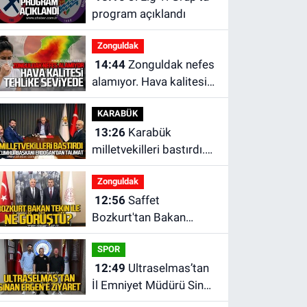
program açıklandı
Zonguldak
14:44
Zonguldak nefes
alamıyor. Hava kalitesi
tehlikeli seviyede.
KARABÜK
13:26
Karabük
milletvekilleri bastırdı.
Cumhurbaşkanı
Zonguldak
Erdoğan talimat verdi
12:56
Saffet
Bozkurt'tan Bakan
Yusuf Tekin’e ziyaret
SPOR
12:49
Ultraselmas’tan
İl Emniyet Müdürü Sinan
Ergen’e ziyaret.