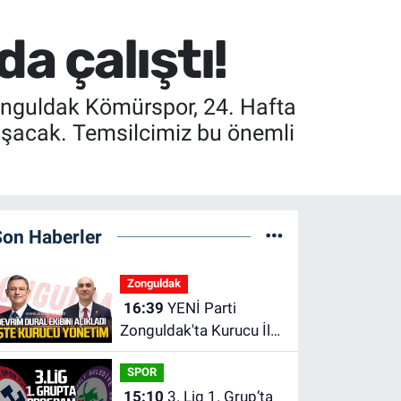
 çalıştı!
onguldak Kömürspor, 24. Hafta
aşacak. Temsilcimiz bu önemli
Son Haberler
Zonguldak
16:39
YENİ Parti
Zonguldak'ta Kurucu İl
Yönetim Kurulu belli
SPOR
oldu
15:10
3. Lig 1. Grup’ta