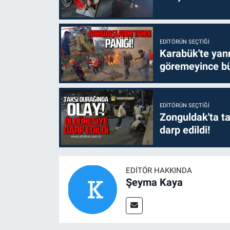
EDITÖRÜN SEÇTIĞI
Karabük'te yanm
göremeyince bü
EDITÖRÜN SEÇTIĞI
Zonguldak'ta ta
darp edildi!
EDITÖR HAKKINDA
Şeyma Kaya