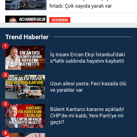
fırladı: Çok sayıda yaralı var
GÜNDEM
21:38
Ercüment Ünal'dan acık
Trend Haberler
haber geldi: Ameliyata dayanamadı
1
GÜNDEM
İş insanı Ercan Ekşi İstanbul’daki
21:12
Yönetim kulübü önce borç
s*lahlı saldırıda hayatını kaybetti
batağına soktu şimdi de görevden
kaçtığını resmen açıkladı
2
GÜNDEM
Uzun ailesi yasta: Feci kazada ölü
20:56
Otomobilin çarptığı yaşlı
ve yaralılar var
adam hayatını kaybetti
3
Bülent Kantarcı kararını açıkladı!
GÜNDEM
CHP'de mi kaldı, Yeni Parti'ye mi
20:46
Zonguldak-Düzce yolunda
geçti?
feci kaza: Çok sayıda yaralı var
4