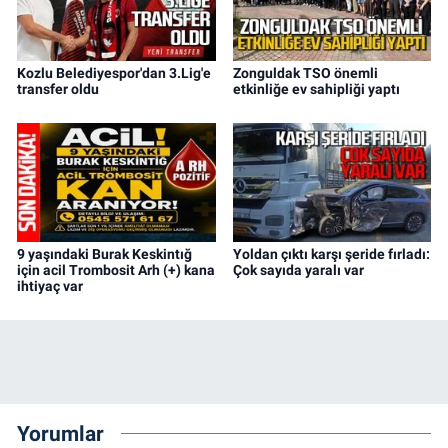
Kozlu Belediyespor'dan 3.Lig'e
Zonguldak TSO önemli
transfer oldu
etkinliğe ev sahipliği yaptı
9 yaşındaki Burak Keskintığ
Yoldan çıktı karşı şeride fırladı:
için acil Trombosit Arh (+) kana
Çok sayıda yaralı var
ihtiyaç var
Yorumlar