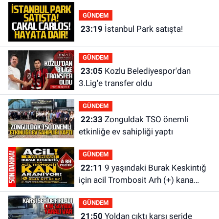
GÜNDEM
23:19
İstanbul Park satışta!
GÜNDEM
23:05
Kozlu Belediyespor'dan
3.Lig'e transfer oldu
GÜNDEM
22:33
Zonguldak TSO önemli
etkinliğe ev sahipliği yaptı
GÜNDEM
22:11
9 yaşındaki Burak Keskintığ
için acil Trombosit Arh (+) kana
ihtiyaç var
GÜNDEM
21:50
Yoldan çıktı karşı şeride