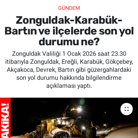
GÜNDEM
SİYASET
Zonguldak-Karabük-
SPOR
Bartın ve ilçelerde son yol
durumu ne?
SAĞLIK
Zonguldak Valiliği 1 Ocak 2026 saat 23.30
itibarıyla Zonguldak, Ereğli, Karabük, Gökçebey,
Akçakoca, Devrek, Bartın gibi güzergahlardaki
son yol durumu hakkında bilgilendirme
açıklaması yaptı.