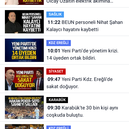
Olcay Özaltın elektrik akımına
kapılarak hayatını kaybetti.
SAĞLIK
11:22
BEUN personeli Nihat Şahan
Kalaycı hayatını kaybetti
KDZ EREĞLİ
10:01
Yeni Parti'de yönetim krizi.
14 üyeden ortak bildiri.
SİYASET
09:47
Yeni Parti Kdz. Ereğli'de
sakat doğuyor.
KARABÜK
09:30
Karabük'te 30 bin kişi aynı
coşkuda buluştu.
KDZ EREĞLİ