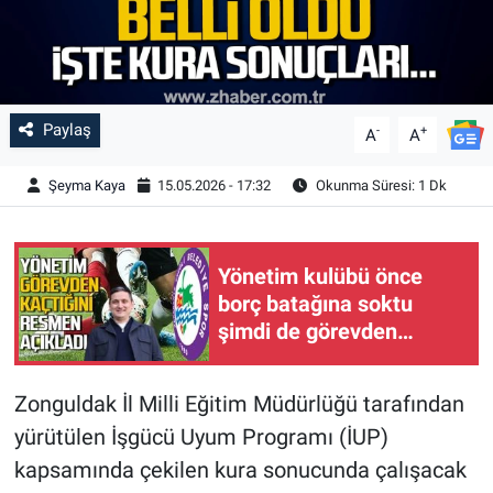
Paylaş
-
+
A
A
Şeyma Kaya
15.05.2026 - 17:32
Okunma Süresi: 1 Dk
Yönetim kulübü önce
borç batağına soktu
şimdi de görevden
kaçtığını resmen açıkladı
Zonguldak İl Milli Eğitim Müdürlüğü tarafından
yürütülen İşgücü Uyum Programı (İUP)
kapsamında çekilen kura sonucunda çalışacak