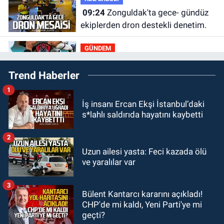
09:24
Zonguldak'ta gece- gündüz
ekiplerden dron destekli denetim.
GÜNDEM
23:55
Devrek Belediyespor, (PGL)
Trend Haberler
sürecini resmi olarak tamamladı
1
GÜNDEM
İş insanı Ercan Ekşi İstanbul’daki
23:19
İstanbul Park satışta!
s*lahlı saldırıda hayatını kaybetti
GÜNDEM
2
23:05
Kozlu Belediyespor'dan
Uzun ailesi yasta: Feci kazada ölü
ve yaralılar var
3.Lig'e transfer oldu
3
GÜNDEM
Bülent Kantarcı kararını açıkladı!
22:33
Zonguldak TSO önemli
CHP'de mi kaldı, Yeni Parti'ye mi
etkinliğe ev sahipliği yaptı
geçti?